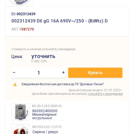
Eti
002312439
002312439 DII gG 16A 690V~/250 - (BiWtz) D
ART #
587270
Стоимость и наличие уточняйте у менеджера
уточнить
Цена:
с НДС 22%
–
+
Купить
Ежедневная бесплатная доставка до ТК "Деловые Линии"
Цена актуальна на дату: 01.01.2022г.
Цена более трех месяцев не актуальна,
уточняйте у менеджеров
86.00.0.240.0000 | 860002400000
860002400000
Миниатюрные
модульные
таймеры Finder, 12-
240 Вольт AC/DC
MS-390-220 / ССП-390 220В
Finder
Сирена / ревун
86.00.0.240.0000