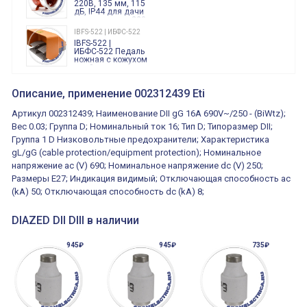
220В, 135 мм, 115
дБ, IP44 для дачи
производства 220
Вольт звук ситены
IBFS-522 | ИБФС-522
"пожарная
IBFS-522 |
тревога"
ИБФС-522 Педаль
ножная с кожухом
двойная,
контактная группа
XVR13M05L
2х(1НО+1НЗ)
XVR13M05L
Описание, применение 002312439 Eti
15Ампер 250В
Маячок
вращающийся
Артикул 002312439; Наименование DII gG 16A 690V~/250 - (BiWtz);
оранжевый
230VAC 130мм
Вес 0.03; Группа D; Номинальный ток 16; Тип D; Типоразмер DII;
ВКН8108
Группа 1 D Низковольтные предохранители; Характеристика
ВКН8108
Концевой
gL/gG (cable protection/equipment protection); Номинальное
выключатель /
выключатель
напряжение ac (V) 690; Номинальное напряжение dc (V) 250;
путевой,
800202300000С | 80 02 0 230 0000 С
Размеры E27; Индикация видимый; Отключающая способность ac
алюминиевый
800202300000С
регулируемый
(kA) 50; Отключающая способность dc (kA) 8;
многофункциональные
ролик
реле времени
0.1cек.-10 дней, 10
DIAZED DII DIII в наличии
функций/режимов
945₽
945₽
735₽