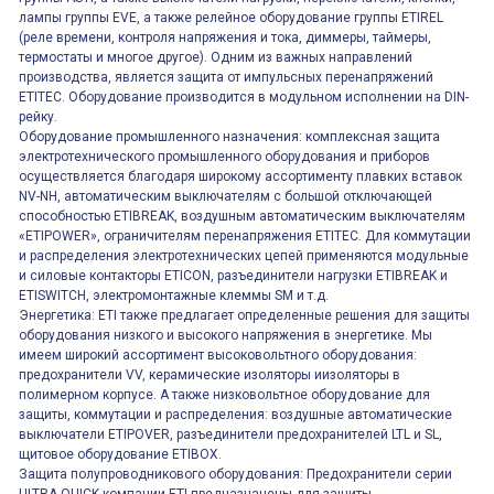
лампы группы EVE, а также релейное оборудование группы ETIREL
(реле времени, контроля напряжения и тока, диммеры, таймеры,
термостаты и многое другое). Одним из важных направлений
производства, является защита от импульсных перенапряжений
ETITEC. Оборудование производится в модульном исполнении на DIN-
рейку.
Оборудование промышленного назначения: комплексная защита
электротехнического промышленного оборудования и приборов
осуществляется благодаря широкому ассортименту плавких вставок
NV-NH, автоматическим выключателям с большой отключающей
способностью ETIBREAK, воздушным автоматическим выключателям
«ETIPOWER», ограничителям перенапряжения ETITEC. Для коммутации
и распределения электротехнических цепей применяются модульные
и силовые контакторы ETICON, разъединители нагрузки ETIBREAK и
ETISWITCH, электромонтажные клеммы SM и т.д.
Энергетика: ETI также предлагает определенные решения для защиты
оборудования низкого и высокого напряжения в энергетике. Мы
имеем широкий ассортимент высоковольтного оборудования:
предохранители VV, керамические изоляторы иизоляторы в
полимерном корпусе. А также низковольтное оборудование для
защиты, коммутации и распределения: воздушные автоматические
выключатели ETIPOVER, разъединители предохранителей LTL и SL,
щитовое оборудование ETIBOX.
Защита полупроводникового оборудования: Предохранители серии