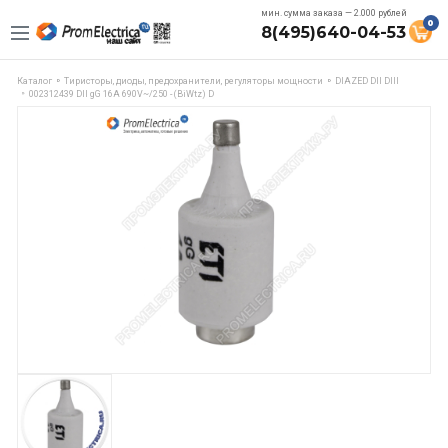
мин. сумма заказа — 2.000 рублей
0
8(495)640-04-53
Каталог
Тиристоры, диоды, предохранители, регуляторы мощности
DIAZED DII DIII
002312439 DII gG 16A 690V~/250 - (BiWtz) D