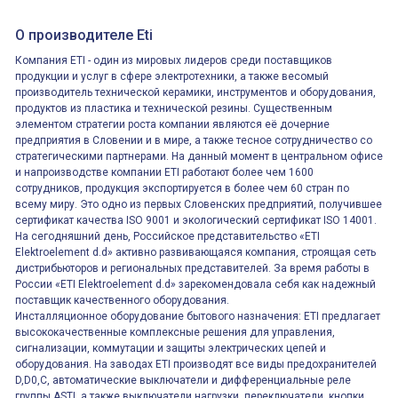
О производителе Eti
Компания ETI - один из мировых лидеров среди поставщиков
продукции и услуг в сфере электротехники, а также весомый
производитель технической керамики, инструментов и оборудования,
продуктов из пластика и технической резины. Существенным
элементом стратегии роста компании являются её дочерние
предприятия в Словении и в мире, а также тесное сотрудничество со
стратегическими партнерами. На данный момент в центральном офисе
и напроизводстве компании ETI работают более чем 1600
сотрудников, продукция экспортируется в более чем 60 стран по
всему миру. Это одно из первых Словенских предприятий, получившее
сертификат качества ISO 9001 и экологический сертификат ISO 14001.
На сегодняшний день, Российское представительство «ETI
Elektroelement d.d» активно развивающаяся компания, строящая сеть
дистрибьюторов и региональных представителей. За время работы в
России «ETI Elektroelement d.d» зарекомендовала себя как надежный
поставщик качественного оборудования.
Инсталляционное оборудование бытового назначения: ETI предлагает
высококачественные комплексные решения для управления,
сигнализации, коммутации и защиты электрических цепей и
оборудования. На заводах ETI производят все виды предохранителей
D,D0,C, автоматические выключатели и дифференциальные реле
группы ASTI, а также выключатели нагрузки, переключатели, кнопки,