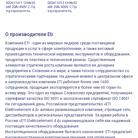
002611011 CH8x32
002611013 CH8x32
aM 20A/400V C Пр
aM 25A/400V C Пр
едохранитель
едохранитель
О производителе Eti
Компания ETI - один из мировых лидеров среди поставщиков
продукции и услуг в сфере электротехники, а также весомый
производитель технической керамики, инструментов и оборудования,
продуктов из пластика и технической резины. Существенным
элементом стратегии роста компании являются её дочерние
предприятия в Словении и в мире, а также тесное сотрудничество со
стратегическими партнерами. На данный момент в центральном офисе
и напроизводстве компании ETI работают более чем 1600
сотрудников, продукция экспортируется в более чем 60 стран по
всему миру. Это одно из первых Словенских предприятий, получившее
сертификат качества ISO 9001 и экологический сертификат ISO 14001.
На сегодняшний день, Российское представительство «ETI
Elektroelement d.d» активно развивающаяся компания, строящая сеть
дистрибьюторов и региональных представителей. За время работы в
России «ETI Elektroelement d.d» зарекомендовала себя как надежный
поставщик качественного оборудования.
Инсталляционное оборудование бытового назначения: ETI предлагает
высококачественные комплексные решения для управления,