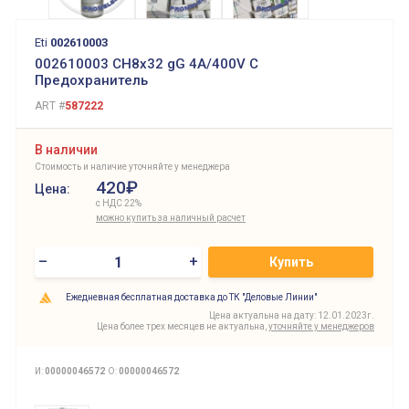
Eti
002610003
002610003 CH8x32 gG 4A/400V C
Предохранитель
ART #
587222
В наличии
Стоимость и наличие уточняйте у менеджера
420₽
Цена:
с НДС 22%
можно купить за наличный расчет
–
+
Купить
Ежедневная бесплатная доставка до ТК "Деловые Линии"
Цена актуальна на дату: 12.01.2023г.
Цена более трех месяцев не актуальна,
уточняйте у менеджеров
И:
00000046572
О:
00000046572