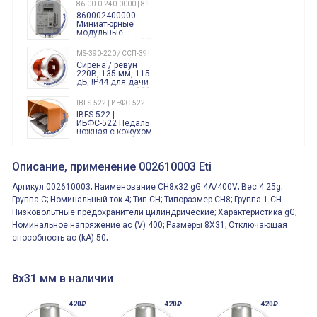
86.00.0.240.0000 | 860002400000
860002400000
Миниатюрные
модульные
таймеры Finder, 12-
240 Вольт AC/DC
MS-390-220 / ССП-390 220В
Finder
Сирена / ревун
86.00.0.240.0000
220В, 135 мм, 115
дБ, IP44 для дачи
производства 220
Вольт звук ситены
IBFS-522 | ИБФС-522
"пожарная
IBFS-522 |
тревога"
ИБФС-522 Педаль
ножная с кожухом
двойная,
контактная группа
XVR13M05L
2х(1НО+1НЗ)
XVR13M05L
Описание, применение 002610003 Eti
15Ампер 250В
Маячок
вращающийся
Артикул 002610003; Наименование CH8x32 gG 4A/400V; Вес 4.25g;
оранжевый
230VAC 130мм
Группа C; Номинальный ток 4; Тип CH; Типоразмер CH8; Группа 1 CH
ВКН8108
Низковольтные предохранители цилиндрические; Характеристика gG;
ВКН8108
Концевой
Номинальное напряжение ac (V) 400; Размеры 8X31; Отключающая
выключатель /
способность ac (kA) 50;
выключатель
путевой,
800202300000С | 80 02 0 230 0000 С
алюминиевый
800202300000С
регулируемый
многофункциональные
ролик
8x31 мм в наличии
реле времени
0.1cек.-10 дней, 10
функций/режимов
420₽
420₽
420₽