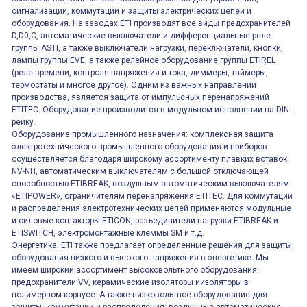
сигнализации, коммутации и защиты электрических цепей и
оборудования. На заводах ETI производят все виды предохранителей
D,D0,C, автоматические выключатели и дифференциальные реле
группы ASTI, а также выключатели нагрузки, переключатели, кнопки,
лампы группы EVE, а также релейное оборудование группы ETIREL
(реле времени, контроля напряжения и тока, диммеры, таймеры,
термостаты и многое другое). Одним из важных направлений
производства, является защита от импульсных перенапряжений
ETITEC. Оборудование производится в модульном исполнении на DIN-
рейку.
Оборудование промышленного назначения: комплексная защита
электротехнического промышленного оборудования и приборов
осуществляется благодаря широкому ассортименту плавких вставок
NV-NH, автоматическим выключателям с большой отключающей
способностью ETIBREAK, воздушным автоматическим выключателям
«ETIPOWER», ограничителям перенапряжения ETITEC. Для коммутации
и распределения электротехнических цепей применяются модульные
и силовые контакторы ETICON, разъединители нагрузки ETIBREAK и
ETISWITCH, электромонтажные клеммы SM и т.д.
Энергетика: ETI также предлагает определенные решения для защиты
оборудования низкого и высокого напряжения в энергетике. Мы
имеем широкий ассортимент высоковольтного оборудования:
предохранители VV, керамические изоляторы иизоляторы в
полимерном корпусе. А также низковольтное оборудование для