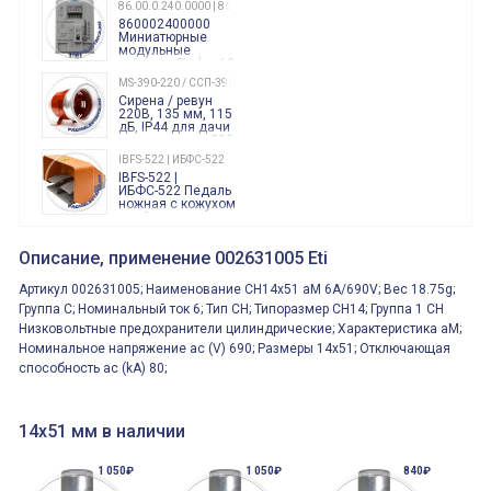
86.00.0.240.0000 | 860002400000
860002400000
Миниатюрные
модульные
таймеры Finder, 12-
240 Вольт AC/DC
MS-390-220 / ССП-390 220В
Finder
Сирена / ревун
86.00.0.240.0000
220В, 135 мм, 115
дБ, IP44 для дачи
производства 220
Вольт звук ситены
IBFS-522 | ИБФС-522
"пожарная
IBFS-522 |
тревога"
ИБФС-522 Педаль
ножная с кожухом
двойная,
контактная группа
XVR13M05L
2х(1НО+1НЗ)
XVR13M05L
Описание, применение 002631005 Eti
15Ампер 250В
Маячок
вращающийся
Артикул 002631005; Наименование CH14x51 aM 6A/690V; Вес 18.75g;
оранжевый
230VAC 130мм
Группа C; Номинальный ток 6; Тип CH; Типоразмер CH14; Группа 1 CH
ВКН8108
Низковольтные предохранители цилиндрические; Характеристика aM;
ВКН8108
Концевой
Номинальное напряжение ac (V) 690; Размеры 14x51; Отключающая
выключатель /
способность ac (kA) 80;
выключатель
путевой,
800202300000С | 80 02 0 230 0000 С
алюминиевый
800202300000С
регулируемый
многофункциональные
ролик
14х51 мм в наличии
реле времени
0.1cек.-10 дней, 10
функций/режимов
1 050₽
1 050₽
840₽