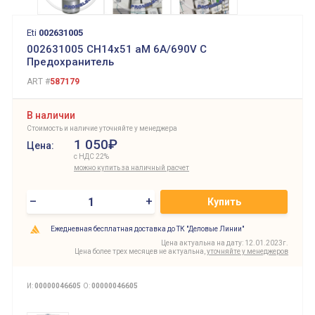
Eti
002631005
002631005 CH14x51 aM 6A/690V C
Предохранитель
ART #
587179
В наличии
Стоимость и наличие уточняйте у менеджера
1 050₽
Цена:
с НДС 22%
можно купить за наличный расчет
–
+
Купить
Ежедневная бесплатная доставка до ТК "Деловые Линии"
Цена актуальна на дату: 12.01.2023г.
Цена более трех месяцев не актуальна,
уточняйте у менеджеров
И:
00000046605
О:
00000046605