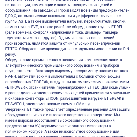
сигнализации, коммутации и защиты электрических цепей и
оборудования. На заводах ETI производят все виды предохранителей
D,D0,C, автоматические выключатели и дифференциальные реле
группы ASTI, а также выключатели нагрузки, переключатели, кнопки,
лампы группы EVE, а также релейное оборудование группы ETIREL
(реле времени, контроля напряжения и тока, диммеры, таймеры,
термостаты и многое другое). Одним из важных направлений
производства, является защита от импульсных перенапряжений
ETITEC. Оборудование производится в модульном исполнении на DIN-
рейку.
Оборудование промышленного назначения: комплексная защита
электротехнического промышленного оборудования и приборов
осуществляется благодаря широкому ассортименту плавких вставок
NV-NH, автоматическим выключателям с большой отключающей
способностью ETIBREAK, воздушным автоматическим выключателям
«ETIPOWER», ограничителям перенапряжения ETITEC. Для коммутации
и распределения электротехнических цепей применяются модульные
и силовые контакторы ETICON, разъединители нагрузки ETIBREAK и
ETISWITCH, электромонтажные клеммы SM и т.д.
Энергетика: ETI также предлагает определенные решения для защиты
оборудования низкого и высокого напряжения в энергетике. Мы
имеем широкий ассортимент высоковольтного оборудования:
предохранители VV, керамические изоляторы иизоляторы в
полимерном корпусе. А также низковольтное оборудование для