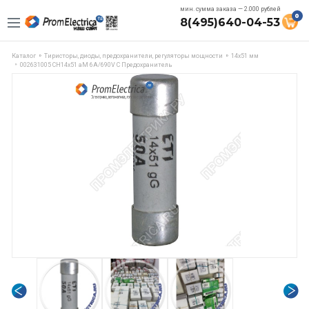
мин. сумма заказа — 2.000 рублей
0
8(495)640-04-53
Каталог
Тиристоры, диоды, предохранители, регуляторы мощности
14х51 мм
002631005 CH14x51 aM 6A/690V C Предохранитель