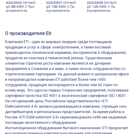
002630006 CH14x51
002630007 CH14x51
002630008 CH14x51
gG 8A/690V C Пре
gG 10A/690V C Пр
gG 12A/690V C Пр
дохранитель
едохранитель
едохранитель
О производителе Eti
Компания ETI - один из мировых лидеров среди поставщиков
продукции и услуг в сфере электротехники, а также весомый
производитель технической керамики, инструментов и оборудования,
продуктов из пластика и технической резины. Существенным
элементом стратегии роста компании являются её дочерние
предприятия в Словении и в мире, а также тесное сотрудничество со
стратегическими партнерами. На данный момент в центральном офисе
и напроизводстве компании ETI работают более чем 1600
сотрудников, продукция экспортируется в более чем 60 стран по
всему миру. Это одно из первых Словенских предприятий, получившее
сертификат качества ISO 9001 и экологический сертификат ISO 14001.
На сегодняшний день, Российское представительство «ETI
Elektroelement d.d» активно развивающаяся компания, строящая сеть
дистрибьюторов и региональных представителей. За время работы в
России «ETI Elektroelement d.d» зарекомендовала себя как надежный
поставщик качественного оборудования.
Инсталляционное оборудование бытового назначения: ETI предлагает
высококачественные комплексные решения для управления,