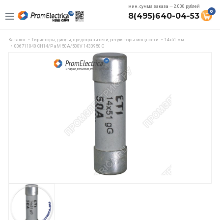
мин. сумма заказа — 2.000 рублей
0
8(495)640-04-53
Каталог
Тиристоры, диоды, предохранители, регуляторы мощности
14х51 мм
006711040 CH14/P aM 50A/500V 1433950 C