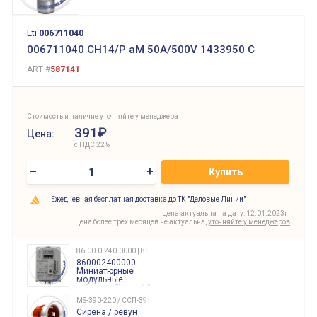
Eti
006711040
006711040 CH14/P aM 50A/500V 1433950 C
ART #
587141
Стоимость и наличие уточняйте у менеджера
391₽
Цена:
с НДС 22%
–
+
Купить
Ежедневная бесплатная доставка до ТК "Деловые Линии"
Цена актуальна на дату: 12.01.2023г.
Цена более трех месяцев не актуальна,
уточняйте у менеджеров
86.00.0.240.0000 | 860002400000
860002400000
Миниатюрные
модульные
таймеры Finder, 12-
240 Вольт AC/DC
MS-390-220 / ССП-390 220В
Finder
Сирена / ревун
86.00.0.240.0000