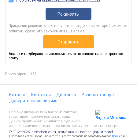
обработку персональных данных
Я согласен на
Реквизиты
Прикрепив реквизиты, вы получите счет-договор, который сможете
оплатить сразу, что сэкономит ваше время.
Отправить
Аналоги подбираются исключительно по заявке на электронную
почту.
Просмотров: 1162
Каталог
Контакты
Доставка
Возврат товара
Доверительное письмо
Наличие информации о товаре на сайте не
гарантирует наличие товара на складе.
Данное предложение не является публичной
офертой, наличие, стоимость, сроки отгрузки уточняйте у менеджера.
© 2012—2025, promelectrica.ru, возможно вы искали: ghjv'ktrnhbrf
Продолжая использовать наш сайт, вы даете согласие на обработку файлов
Cookies
и