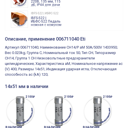
220В, 135 мм, 115
дБ, IP44 для дачи
производства 220
Вольт звук ситены
IBFS-522 | ИБФС-522
"пожарная
IBFS-522 |
тревога"
ИБФС-522 Педаль
ножная с кожухом
двойная,
контактная группа
XVR13M05L
2х(1НО+1НЗ)
XVR13M05L
Описание, применение 006711040 Eti
15Ампер 250В
Маячок
вращающийся
Артикул 006711040; Наименование CH14/P aM 50A/500V 1433950;
оранжевый
230VAC 130мм
Вес 0.023kg; Группа C; Номинальный ток 50; Тип CH; Типоразмер
ВКН8108
CH14; Группа 1 CH Низковольтные предохранители
ВКН8108
Концевой
цилиндрические; Характеристика aM; Номинальное напряжение ac
выключатель /
выключатель
(V) 400; Размеры 14x51; Индикация ударная игла; Отключающая
путевой,
800202300000С | 80 02 0 230 0000 С
способность ac (kA) 120;
алюминиевый
800202300000С
регулируемый
многофункциональные
ролик
реле времени
14х51 мм в наличии
0.1cек.-10 дней, 10
функций/режимов
2 100₽
2 100₽
2 100₽
В НАЛИЧИИ
В НАЛИЧИИ
В НАЛИЧИИ