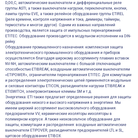
D,D0,C, автоматические выключатели и дифференциальные реле
группы ASTI, а также выключатели нагрузки, переключатели, кнопки,
лампы группы EVE, а также релейное оборудование группы ETIREL
(реле времени, контроля напряжения и тока, диммеры, таймеры,
термостаты и многое другое). Одним из важных направлений
производства, является защита от импульсных перенапряжений
ETITEC. Оборудование производится в модульном исполнении на DIN-
рейку.
Оборудование промышленного назначения: комплексная защита
электротехнического промышленного оборудования и приборов
осуществляется благодаря широкому ассортименту плавких вставок
NV-NH, автоматическим выключателям с большой отключающей
способностью ETIBREAK, воздушным автоматическим выключателям
«ETIPOWER», ограничителям перенапряжения ETITEC. Для коммутации
и распределения электротехнических цепей применяются модульные
и силовые контакторы ETICON, разъединители нагрузки ETIBREAK и
ETISWITCH, электромонтажные клеммы SM и т.д.
Энергетика: ETI также предлагает определенные решения для защиты
оборудования низкого и высокого напряжения в энергетике. Мы
имеем широкий ассортимент высоковольтного оборудования:
предохранители VV, керамические изоляторы иизоляторы в
полимерном корпусе. А также низковольтное оборудование для
защиты, коммутации и распределения: воздушные автоматические
выключатели ETIPOVER, разъединители предохранителей LTL и SL,
щитовое оборудование ETIBOX.