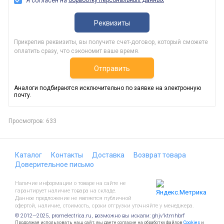
обработку персональных данных
Я согласен на
Реквизиты
Прикрепив реквизиты, вы получите счет-договор, который сможете
оплатить сразу, что сэкономит ваше время.
Отправить
Аналоги подбираются исключительно по заявке на электронную
почту.
Просмотров: 633
Каталог
Контакты
Доставка
Возврат товара
Доверительное письмо
Наличие информации о товаре на сайте не
гарантирует наличие товара на складе.
Данное предложение не является публичной
офертой, наличие, стоимость, сроки отгрузки уточняйте у менеджера.
© 2012—2025, promelectrica.ru, возможно вы искали: ghjv'ktrnhbrf
Продолжая использовать наш сайт, вы даете согласие на обработку файлов
Cookies
и