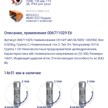
220В, 135 мм, 115
дБ, IP44 для дачи
производства 220
Вольт звук ситены
IBFS-522 | ИБФС-522
"пожарная
IBFS-522 |
тревога"
ИБФС-522 Педаль
ножная с кожухом
двойная,
контактная группа
XVR13M05L
2х(1НО+1НЗ)
XVR13M05L
Описание, применение 006711029 Eti
15Ампер 250В
Маячок
вращающийся
Артикул 006711029; Наименование CH14/P aM 2A/500V 1433902; Вес
оранжевый
230VAC 130мм
0.023kg; Группа C; Номинальный ток 2; Тип CH; Типоразмер CH14;
ВКН8108
Группа 1 CH Низковольтные предохранители цилиндрические;
ВКН8108
Концевой
Характеристика aM; Номинальное напряжение ac (V) 500; Размеры
выключатель /
выключатель
14x51; Индикация ударная игла; Отключающая способность ac (kA)
путевой,
800202300000С | 80 02 0 230 0000 С
80;
алюминиевый
800202300000С
регулируемый
многофункциональные
ролик
реле времени
14х51 мм в наличии
0.1cек.-10 дней, 10
функций/режимов
2 100₽
2 100₽
2 100₽
В НАЛИЧИИ
В НАЛИЧИИ
В НАЛИЧИИ