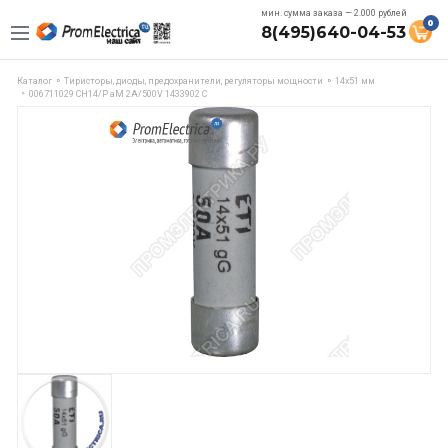
мин. сумма заказа — 2.000 рублей
0
8(495)640-04-53
Каталог
Тиристоры, диоды, предохранители, регуляторы мощности
14х51 мм
006711029 CH14/P aM 2A/500V 1433902 C