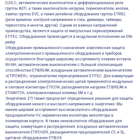
D,D0,C, автоматические выключатели и дифференциальные реле
группы ASTI, а также выключатели нагрузки, переключатели, кнопки,
лампы группы EVE, а также релейное оборудование группы ETIREL
(реле времени, контроля напряжения и тока, диммеры, таймеры,
термостаты и многое другое). Одним из важных направлений
производства, является защита от импульсных перенапряжений
ETITEC. Оборудование производится в модульном исполнении на DIN-
рейку.
Оборудование промышленного назначения: комплексная защита
электротехнического промышленного оборудования и приборов
осуществляется благодаря широкому ассортименту плавких вставок
NV-NH, автоматическим выключателям с большой отключающей
способностью ETIBREAK, воздушным автоматическим выключателям
«ETIPOWER», ограничителям перенапряжения ETITEC. Для коммутации
и распределения электротехнических цепей применяются модульные
и силовые контакторы ETICON, разъединители нагрузки ETIBREAK и
ETISWITCH, электромонтажные клеммы SM и т.д.
Энергетика: ETI также предлагает определенные решения для защиты
оборудования низкого и высокого напряжения в энергетике. Мы
имеем широкий ассортимент высоковольтного оборудования:
предохранители VV, керамические изоляторы иизоляторы в
полимерном корпусе. А также низковольтное оборудование для
защиты, коммутации и распределения: воздушные автоматические
выключатели ETIPOVER, разъединители предохранителей LTL и SL,
щитовое оборудование ETIBOX.