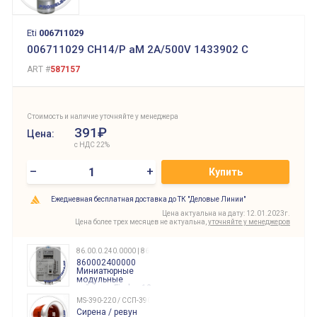
Eti
006711029
006711029 CH14/P aM 2A/500V 1433902 C
ART #
587157
Стоимость и наличие уточняйте у менеджера
391₽
Цена:
с НДС 22%
–
+
Купить
Ежедневная бесплатная доставка до ТК "Деловые Линии"
Цена актуальна на дату: 12.01.2023г.
Цена более трех месяцев не актуальна,
уточняйте у менеджеров
86.00.0.240.0000 | 860002400000
860002400000
Миниатюрные
модульные
таймеры Finder, 12-
240 Вольт AC/DC
MS-390-220 / ССП-390 220В
Finder
Сирена / ревун
86.00.0.240.0000