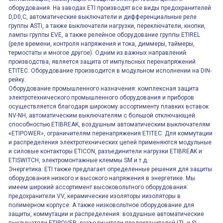
оборудования. На заводах ETI производят все виды предохранителей
D,D0,C, автоматические выключатели и дифференциальные реле
группы ASTI, а также выключатели нагрузки, переключатели, кнопки,
лампы группы EVE, а также релейное оборудование группы ETIREL
(реле времени, контроля напряжения и тока, диммеры, таймеры,
термостаты и многое другое). Одним из важных направлений
производства, является защита от импульсных перенапряжений
ETITEC. Оборудование производится в модульном исполнении на DIN-
рейку.
Оборудование промышленного назначения: комплексная защита
электротехнического промышленного оборудования и приборов
осуществляется благодаря широкому ассортименту плавких вставок
NV-NH, автоматическим выключателям с большой отключающей
способностью ETIBREAK, воздушным автоматическим выключателям
«ETIPOWER», ограничителям перенапряжения ETITEC. Для коммутации
и распределения электротехнических цепей применяются модульные
и силовые контакторы ETICON, разъединители нагрузки ETIBREAK и
ETISWITCH, электромонтажные клеммы SM и т.д.
Энергетика: ETI также предлагает определенные решения для защиты
оборудования низкого и высокого напряжения в энергетике. Мы
имеем широкий ассортимент высоковольтного оборудования:
предохранители VV, керамические изоляторы иизоляторы в
полимерном корпусе. А также низковольтное оборудование для
защиты, коммутации и распределения: воздушные автоматические