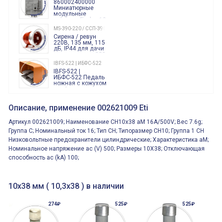
860002400000
Миниатюрные
модульные
таймеры Finder, 12-
240 Вольт AC/DC
MS-390-220 / ССП-390 220В
Finder
Сирена / ревун
86.00.0.240.0000
220В, 135 мм, 115
дБ, IP44 для дачи
производства 220
Вольт звук ситены
IBFS-522 | ИБФС-522
"пожарная
IBFS-522 |
тревога"
ИБФС-522 Педаль
ножная с кожухом
двойная,
контактная группа
XVR13M05L
2х(1НО+1НЗ)
XVR13M05L
Описание, применение 002621009 Eti
15Ампер 250В
Маячок
вращающийся
Артикул 002621009; Наименование CH10x38 aM 16A/500V; Вес 7.6g;
оранжевый
230VAC 130мм
Группа C; Номинальный ток 16; Тип CH; Типоразмер CH10; Группа 1 CH
ВКН8108
Низковольтные предохранители цилиндрические; Характеристика aM;
ВКН8108
Концевой
Номинальное напряжение ac (V) 500; Размеры 10X38; Отключающая
выключатель /
способность ac (kA) 100;
выключатель
путевой,
800202300000С | 80 02 0 230 0000 С
алюминиевый
800202300000С
регулируемый
многофункциональные
ролик
10х38 мм ( 10,3х38 ) в наличии
реле времени
0.1cек.-10 дней, 10
функций/режимов
274₽
525₽
525₽