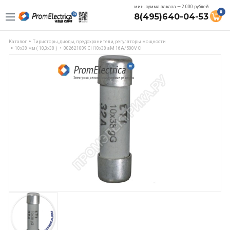
мин. сумма заказа — 2.000 рублей
0
8(495)640-04-53
Каталог
Тиристоры, диоды, предохранители, регуляторы мощности
10х38 мм ( 10,3х38 )
002621009 CH10x38 aM 16A/500V C