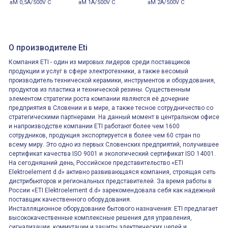
aM 0,5A/500V C
aM 1A/500V C
aM 2A/500V C
О производителе Eti
Компания ETI - один из мировых лидеров среди поставщиков
продукции и услуг в сфере электротехники, а также весомый
производитель технической керамики, инструментов и оборудования,
продуктов из пластика и технической резины. Существенным
элементом стратегии роста компании являются её дочерние
предприятия в Словении и в мире, а также тесное сотрудничество со
стратегическими партнерами. На данный момент в центральном офисе
и напроизводстве компании ETI работают более чем 1600
сотрудников, продукция экспортируется в более чем 60 стран по
всему миру. Это одно из первых Словенских предприятий, получившее
сертификат качества ISO 9001 и экологический сертификат ISO 14001.
На сегодняшний день, Российское представительство «ETI
Elektroelement d.d» активно развивающаяся компания, строящая сеть
дистрибьюторов и региональных представителей. За время работы в
России «ETI Elektroelement d.d» зарекомендовала себя как надежный
поставщик качественного оборудования.
Инсталляционное оборудование бытового назначения: ETI предлагает
высококачественные комплексные решения для управления,
сигнализации, коммутации и защиты электрических цепей и