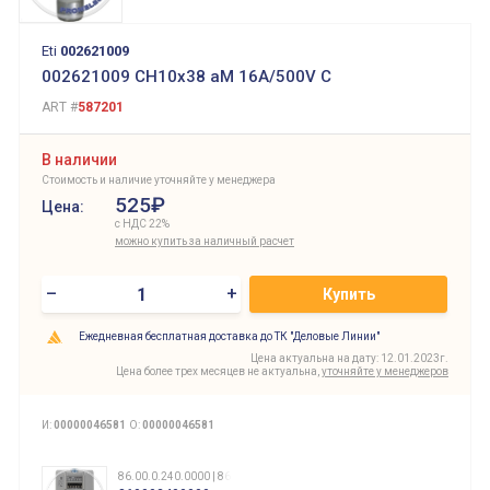
Eti
002621009
002621009 CH10x38 aM 16A/500V C
ART #
587201
В наличии
Стоимость и наличие уточняйте у менеджера
525₽
Цена:
с НДС 22%
можно купить за наличный расчет
–
+
Купить
Ежедневная бесплатная доставка до ТК "Деловые Линии"
Цена актуальна на дату: 12.01.2023г.
Цена более трех месяцев не актуальна,
уточняйте у менеджеров
И:
00000046581
О:
00000046581
86.00.0.240.0000 | 860002400000