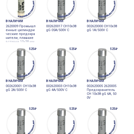
В НАЛИЧИИ
В НАЛИЧИИ
В НАЛИЧИИ
2620009 Промышл
002620017 CH10x38
002620000 CH10x38
енные цилиндри
gG 05A/500V C
gG 1A/500V C
ческие предохра
нители, плавкие
вставки 10x38 мм,
500 VAC, 100 kA, 8
525₽
525₽
525₽
А, 002620009 Eti
В НАЛИЧИИ
В НАЛИЧИИ
В НАЛИЧИИ
002620001 CH10x38
002620003 CH10x38
002620005 2620005
gG 2A/500V C
gG 4A/500V C
Предохранитель
CH 10x38 gG 6A, 50
0V
525₽
525₽
525₽