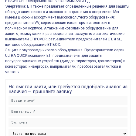
ETISWITCH, электромонтажные клеммы SM и т.д.
Энергетика: ETI также предлагает определенные решения для защиты
оборудования низкого и высокого напряжения в энергетике. Мы
имеем широкий ассортимент высоковольтного оборудования:
предохранители VV, керамические изоляторы иизоляторы в
полимерном корпусе. А также низковольтное оборудование для
защиты, коммутации и распределения: воздушные автоматические
выключатели ETIPOVER, разъединители предохранителей LTL и SL,
щитовое оборудование ETIBOX.
Защита полупроводникового оборудования: Предохранители серии
ULTRA QUICK компании ETI предназначены для защиты
полупроводниковых устройств (диодов, тиристоров, транзисторов) в
конверторах, инверторах, выпрямителях, преобразователях тока и
частоты.
Не смогли найти, или требуется подобрать аналог из
наличия — пришлите заявку