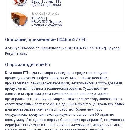
220В, 135 мм, 115
дБ, IP44 для дачи
производства 220
Вольт звук ситены
IBFS-522 | ИБФС-522
"пожарная
IBFS-522 |
тревога"
ИБФС-522 Педаль
ножная с кожухом
двойная,
контактная группа
XVR13M05L
2х(1НО+1НЗ)
XVR13M05L
Описание, применение 004656577 Eti
15Ампер 250В
Маячок
вращающийся
Артикул 004656577; Наименование SCUSB485; Вес 0.83kg; Группа
оранжевый
230VAC 130мм
Регуляторы;
ВКН8108
ВКН8108
Концевой
О производителе Eti
выключатель /
выключатель
Компания ETI - один из мировых лидеров среди поставщиков
путевой,
800202300000С | 80 02 0 230 0000 С
алюминиевый
продукции и услуг в сфере электротехники, а также весомый
800202300000С
регулируемый
многофункциональные
производитель технической керамики, инструментов и оборудования,
ролик
реле времени
продуктов из пластика и технической резины. Существенным
0.1cек.-10 дней, 10
функций/режимов
элементом стратегии роста компании являются её дочерние
предприятия в Словении и в мире, а также тесное сотрудничество со
стратегическими партнерами. На данный момент в центральном офисе
и напроизводстве компании ETI работают более чем 1600
сотрудников, продукция экспортируется в более чем 60 стран по
всему миру. Это одно из первых Словенских предприятий, получившее
сертификат качества ISO 9001 и экологический сертификат ISO 14001.