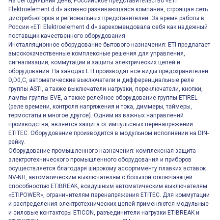
На сегодняшний день, Российское представительство «ETI
Elektroelement d.d» активно развивающаяся компания, строящая сеть
дистрибьюторов и региональных представителей. За время работы в
России «ETI Elektroelement d.d» зарекомендовала себя как надежный
поставщик качественного оборудования.
Инсталляционное оборудование бытового назначения: ETI предлагает
высококачественные комплексные решения для управления,
сигнализации, коммутации и защиты электрических цепей и
оборудования. На заводах ETI производят все виды предохранителей
D,D0,C, автоматические выключатели и дифференциальные реле
группы ASTI, а также выключатели нагрузки, переключатели, кнопки,
лампы группы EVE, а также релейное оборудование группы ETIREL
(реле времени, контроля напряжения и тока, диммеры, таймеры,
термостаты и многое другое). Одним из важных направлений
производства, является защита от импульсных перенапряжений
ETITEC. Оборудование производится в модульном исполнении на DIN-
рейку.
Оборудование промышленного назначения: комплексная защита
электротехнического промышленного оборудования и приборов
осуществляется благодаря широкому ассортименту плавких вставок
NV-NH, автоматическим выключателям с большой отключающей
способностью ETIBREAK, воздушным автоматическим выключателям
«ETIPOWER», ограничителям перенапряжения ETITEC. Для коммутации
и распределения электротехнических цепей применяются модульные
и силовые контакторы ETICON, разъединители нагрузки ETIBREAK и