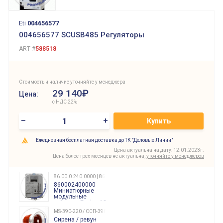
Eti
004656577
004656577 SCUSB485 Регуляторы
ART #
588518
Стоимость и наличие уточняйте у менеджера
29 140₽
Цена:
с НДС 22%
–
+
Купить
Ежедневная бесплатная доставка до ТК "Деловые Линии"
Цена актуальна на дату: 12.01.2023г.
Цена более трех месяцев не актуальна,
уточняйте у менеджеров
86.00.0.240.0000 | 860002400000
860002400000
Миниатюрные
модульные
таймеры Finder, 12-
240 Вольт AC/DC
MS-390-220 / ССП-390 220В
Finder
Сирена / ревун
86.00.0.240.0000