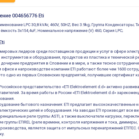
ение 004656776 Eti
менование LPC 30,8 kVAr, 460V, 50HZ; Вес 3.9kg; Группа Конденсаторы; Т
 ёмкость 3x154,4uF; Номинальное напряжение (V) 460; Серия LPC;
ti
из мировых лидеров среди поставщиков продукции и услуг в сфере элек
, инструментов и оборудования, продуктов из пластика и технической 
 дочерние предприятия в Словении и в мире, а также тесное сотруднич
 офисе и напроизводстве компании ETI работают более чем 1600 сотруд
 Это одно из первых Словенских предприятий, получившее сертификат ка
 Российское представительство «ETI Elektroelement d.d» активно разв
авителей. За время работы в России «ETI Elektroelement d.d» зареком
ования.
удование бытового назначения: ETI предлагает высококачественные к
электрических цепей и оборудования. На заводах ETI производят все в
енциальные реле группы ASTI, а также выключатели нагрузки, переключ
е группы ETIREL (реле времени, контроля напряжения и тока, диммеры, 
роизводства, является защита от импульсных перенапряжений ETITEC.
ку.