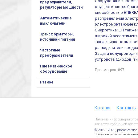
Оборудование промыш
предохранители,
осуществляется благ
регуляторы мощности
способностью ETIBREA
распределения электр
Автоматические
выключатели
электромонтажные кл
Энергетика: ETI такж
Трансформаторы,
широкий ассортимент 
источники питания
также низковольтное 
разъединители предох
Частотные
Защита полупроводни
преобразователи
устройств (диодов, т
Пневматическое
Просмотров: 897
оборудование
Разное
Каталог
Контакты
Наличие информации о това
является публичной оферто
© 2012—2025, promelectrica
Продолжая использовать наш са