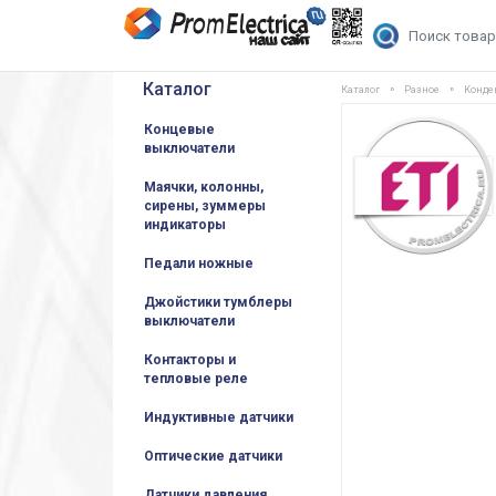
Каталог
Каталог
Разное
Конде
Концевые
выключатели
Маячки, колонны,
сирены, зуммеры
индикаторы
Педали ножные
Джойстики тумблеры
выключатели
Контакторы и
тепловые реле
Индуктивные датчики
Оптические датчики
Датчики давления