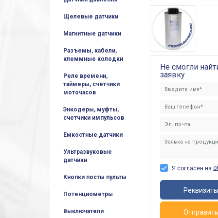
Щелевые датчики
Магнитные датчики
Разъемы, кабели,
клеммные колодки
Не смогли найт
заявку
Реле времени,
таймеры, счетчики
моточасов
Энкодеры, муфты,
счетчики импульсов
Емкостные датчики
Ультразвуковые
датчики
о
Я согласен на
Кнопки посты пульты
Реквизит
Потенциометры
Выключатели
Отправит