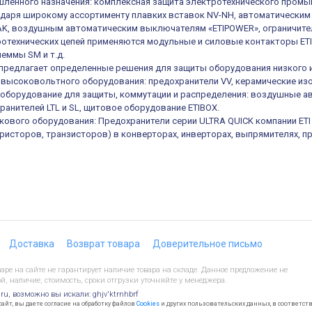
ленного назначения: комплексная защита электротехнического промы
одаря широкому ассортименту плавких вставок NV-NH, автоматическ
K, воздушным автоматическим выключателям «ETIPOWER», ограничител
отехнических цепей применяются модульные и силовые контакторы ETIC
еммы SM и т.д.
е предлагает определенные решения для защиты оборудования низкого 
высоковольтного оборудования: предохранители VV, керамические из
оборудование для защиты, коммутации и распределения: воздушные а
ранителей LTL и SL, щитовое оборудование ETIBOX.
кового оборудования: Предохранители серии ULTRA QUICK компании ET
иристоров, транзисторов) в конверторах, инверторах, выпрямителях, п
Доставка
Возврат товара
Доверительное письмо
ре на сайте не гарантирует наличие товара на складе. Данное предложение не
й, наличие, стоимость, сроки отгрузки уточняйте у менеджера.
.ru, возможно вы искали: ghjv'ktrnhbrf
йт, вы даете согласие на обработку файлов
Cookies
и других пользовательских данных, в соответст