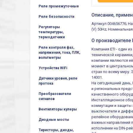
Реле промежуточные
Описание, примен
Реле безопасности
Артикул 004656776; Наи
Регуляторы
(V) 50Hz; Номинальная
температуры,
термодатчики
О производителе E
Реле контроля фаз,
Компания ETI - один 
напряжения, тока, ПЛК,
технической керамики
вольтметры
компании являются её
момент в центральном
Устройства WiFi
стран по всему миру.
14001.
Датчики уровня, реле
На сегодняшний день,
протока
и региональных предст
Преобразователи
качественного оборуд
сигналов
Инсталляционное обор
коммутации и защиты 
Вентиляторы кулеры
выключатели и диффер
релейное оборудовани
Диодные мосты
важных направлений п
исполнении на DIN-рей
Тиристоры, диоды,