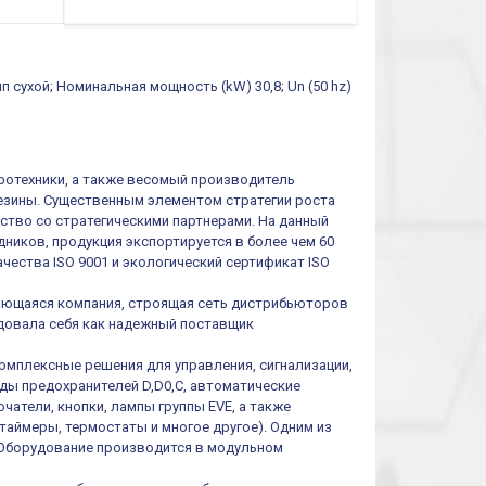
ип сухой; Номинальная мощность (kW) 30,8; Un (50 hz)
тротехники, а также весомый производитель
резины. Существенным элементом стратегии роста
ество со стратегическими партнерами. На данный
ников, продукция экспортируется в более чем 60
чества ISO 9001 и экологический сертификат ISO
ивающаяся компания, строящая сеть дистрибьюторов
ендовала себя как надежный поставщик
омплексные решения для управления, сигнализации,
иды предохранителей D,D0,C, автоматические
атели, кнопки, лампы группы EVE, а также
таймеры, термостаты и многое другое). Одним из
 Оборудование производится в модульном