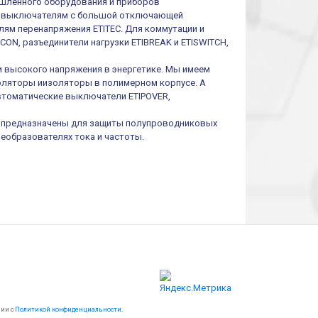
шленного оборудования и приборов
им выключателям с большой отключающей
ям перенапряжения ETITEC. Для коммутации и
ON, разъединители нагрузки ETIBREAK и ETISWITCH,
и высокого напряжения в энергетике. Мы имеем
оляторы иизоляторы в полимерном корпусе. А
втоматические выключатели ETIPOVER,
I предназначены для защиты полупроводниковых
реобразователях тока и частоты.
вии с
Политикой конфиденциальности
.