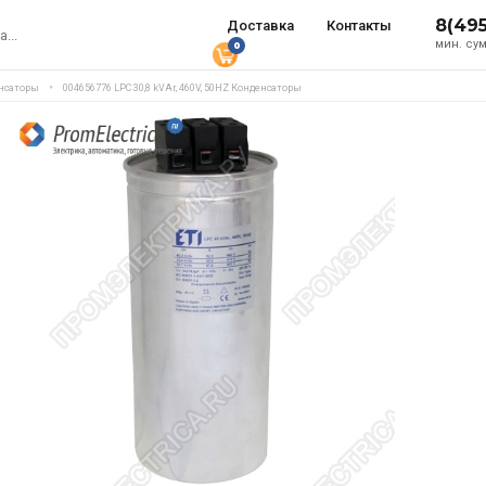
8(49
Доставка
Контакты
мин. сум
0
нсаторы
004656776 LPC 30,8 kVAr, 460V, 50HZ Конденсаторы