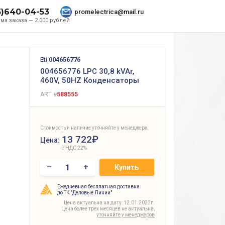
5)640-04-53
promelectrica@mail.ru
ма заказа — 2.000 рублей
Eti
004656776
004656776 LPC 30,8 kVAr,
460V, 50HZ Конденсаторы
ART #
588555
Стоимость и наличие уточняйте у менеджера
13 722₽
Цена:
с НДС 22%
–
+
Купить
Ежедневная бесплатная доставка
до ТК "Деловые Линии"
Цена актуальна на дату: 12.01.2023г.
Цена более трех месяцев не актуальна,
уточняйте у менеджеров