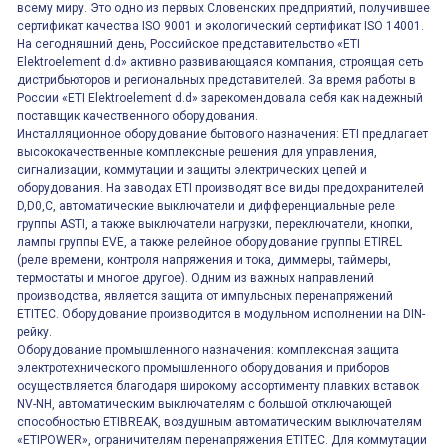
всему миру. Это одно из первых Словенских предприятий, получившее
сертификат качества ISO 9001 и экологический сертификат ISO 14001.
На сегодняшний день, Российское представительство «ETI
Elektroelement d.d» активно развивающаяся компания, строящая сеть
дистрибьюторов и региональных представителей. За время работы в
России «ETI Elektroelement d.d» зарекомендовала себя как надежный
поставщик качественного оборудования.
Инсталляционное оборудование бытового назначения: ETI предлагает
высококачественные комплексные решения для управления,
сигнализации, коммутации и защиты электрических цепей и
оборудования. На заводах ETI производят все виды предохранителей
D,D0,C, автоматические выключатели и дифференциальные реле
группы ASTI, а также выключатели нагрузки, переключатели, кнопки,
лампы группы EVE, а также релейное оборудование группы ETIREL
(реле времени, контроля напряжения и тока, диммеры, таймеры,
термостаты и многое другое). Одним из важных направлений
производства, является защита от импульсных перенапряжений
ETITEC. Оборудование производится в модульном исполнении на DIN-
рейку.
Оборудование промышленного назначения: комплексная защита
электротехнического промышленного оборудования и приборов
осуществляется благодаря широкому ассортименту плавких вставок
NV-NH, автоматическим выключателям с большой отключающей
способностью ETIBREAK, воздушным автоматическим выключателям
«ETIPOWER», ограничителям перенапряжения ETITEC. Для коммутации