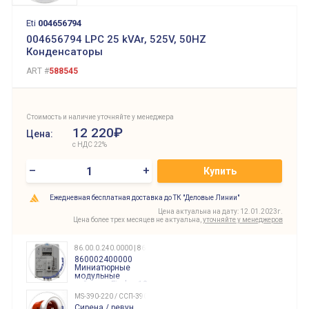
Eti
004656794
004656794 LPC 25 kVAr, 525V, 50HZ
Конденсаторы
ART #
588545
Стоимость и наличие уточняйте у менеджера
12 220₽
Цена:
с НДС 22%
–
+
Купить
Ежедневная бесплатная доставка до ТК "Деловые Линии"
Цена актуальна на дату: 12.01.2023г.
Цена более трех месяцев не актуальна,
уточняйте у менеджеров
86.00.0.240.0000 | 860002400000
860002400000
Миниатюрные
модульные
таймеры Finder, 12-
240 Вольт AC/DC
MS-390-220 / ССП-390 220В
Finder
Сирена / ревун