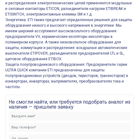
и распределения электротехнических цепей применяются модульные
и силовые контакторы ETICON, разъединители нагрузки ETIBREAK и
ETISWITCH, электромонтажные клеммы SM и т.д.
Энергетика: ETI также предлагает определенные решения для защиты
оборудования низкого и высокого напряжения в энергетике. Мы
имеем широкий ассортимент высоковольтного оборудования:
предохранители VV, керамические изоляторы иизоляторы в
полимерном корпусе. А также низковольтное оборудование для
защиты, коммутации и распределения: воздушные автоматические
выключатели ETIPOVER, разъединители предохранителей LTL и SL,
щитовое оборудование ETIBOX.
Защита полупроводникового оборудования: Предохранители серии
ULTRA QUICK компании ETI предназначены для защиты
полупроводниковых устройств (диодов, тиристоров, транзисторов) в
конверторах, инверторах, выпрямителях, преобразователях тока и
частоты.
Не смогли найти, или требуется подобрать аналог из
наличия — пришлите заявку