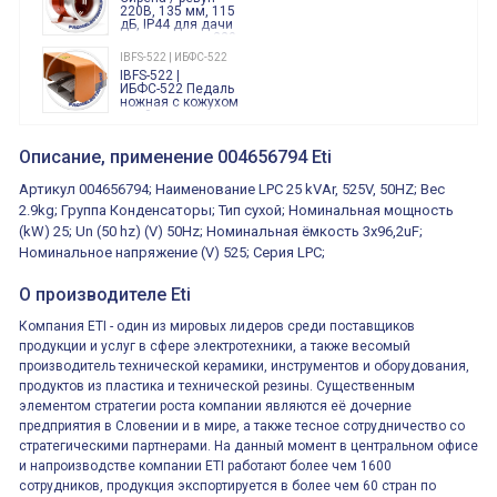
86.00.0.240.0000
220В, 135 мм, 115
дБ, IP44 для дачи
производства 220
Вольт звук ситены
IBFS-522 | ИБФС-522
"пожарная
IBFS-522 |
тревога"
ИБФС-522 Педаль
ножная с кожухом
двойная,
контактная группа
XVR13M05L
2х(1НО+1НЗ)
XVR13M05L
Описание, применение 004656794 Eti
15Ампер 250В
Маячок
вращающийся
Артикул 004656794; Наименование LPC 25 kVAr, 525V, 50HZ; Вес
оранжевый
230VAC 130мм
2.9kg; Группа Конденсаторы; Тип сухой; Номинальная мощность
ВКН8108
(kW) 25; Un (50 hz) (V) 50Hz; Номинальная ёмкость 3x96,2uF;
ВКН8108
Концевой
Номинальное напряжение (V) 525; Серия LPC;
выключатель /
выключатель
путевой,
О производителе Eti
800202300000С | 80 02 0 230 0000 С
алюминиевый
800202300000С
регулируемый
многофункциональные
ролик
Компания ETI - один из мировых лидеров среди поставщиков
реле времени
продукции и услуг в сфере электротехники, а также весомый
0.1cек.-10 дней, 10
функций/режимов
производитель технической керамики, инструментов и оборудования,
продуктов из пластика и технической резины. Существенным
элементом стратегии роста компании являются её дочерние
предприятия в Словении и в мире, а также тесное сотрудничество со
стратегическими партнерами. На данный момент в центральном офисе
и напроизводстве компании ETI работают более чем 1600
сотрудников, продукция экспортируется в более чем 60 стран по