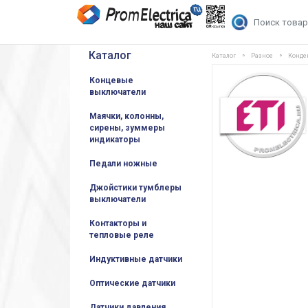
Каталог
Каталог
Разное
Конде
Концевые
выключатели
Маячки, колонны,
сирены, зуммеры
индикаторы
Педали ножные
Джойстики тумблеры
выключатели
Контакторы и
тепловые реле
Индуктивные датчики
Оптические датчики
Датчики давления