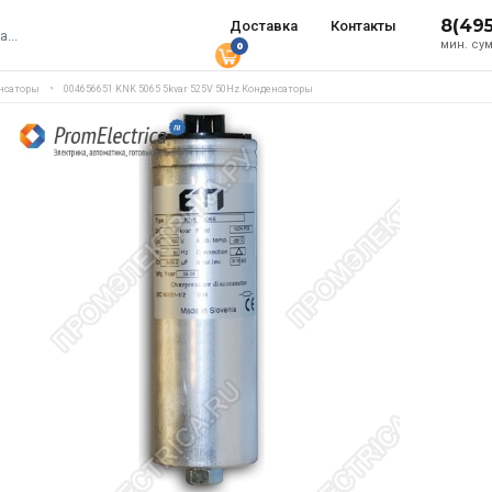
8(49
Доставка
Контакты
мин. сум
0
нсаторы
004656651 KNK 5065 5kvar 525V 50Hz Конденсаторы