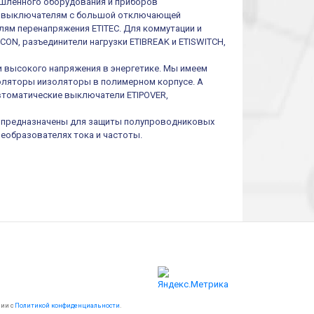
шленного оборудования и приборов
им выключателям с большой отключающей
ям перенапряжения ETITEC. Для коммутации и
ON, разъединители нагрузки ETIBREAK и ETISWITCH,
и высокого напряжения в энергетике. Мы имеем
оляторы иизоляторы в полимерном корпусе. А
втоматические выключатели ETIPOVER,
I предназначены для защиты полупроводниковых
реобразователях тока и частоты.
вии с
Политикой конфиденциальности
.