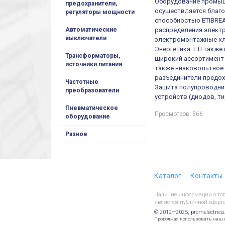
Оборудование промыш
предохранители,
осуществляется благ
регуляторы мощности
способностью ETIBREA
распределения электр
Автоматические
выключатели
электромонтажные кл
Энергетика: ETI такж
Трансформаторы,
широкий ассортимент 
источники питания
также низковольтное 
разъединители предох
Частотные
Защита полупроводни
преобразователи
устройств (диодов, т
Пневматическое
Просмотров: 566
оборудование
Разное
Каталог
Контакты
Наличие информации о това
является публичной оферто
© 2012—2025, promelectrica
Продолжая использовать наш са