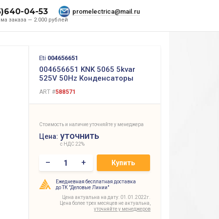
5)640-04-53
promelectrica@mail.ru
ма заказа — 2.000 рублей
Eti
004656651
004656651 KNK 5065 5kvar
525V 50Hz Конденсаторы
ART #
588571
Стоимость и наличие уточняйте у менеджера
уточнить
Цена:
с НДС 22%
–
+
Купить
Ежедневная бесплатная доставка
до ТК "Деловые Линии"
Цена актуальна на дату: 01.01.2022г.
Цена более трех месяцев не актуальна,
уточняйте у менеджеров