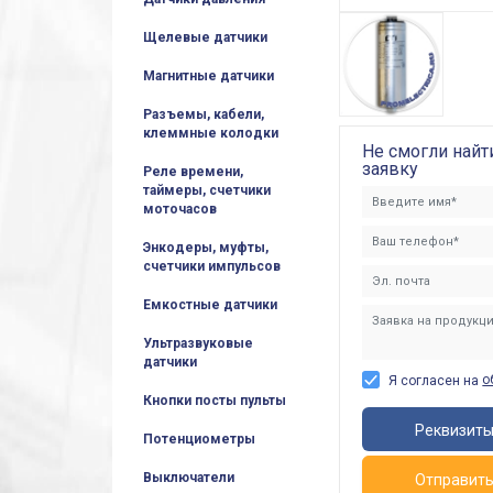
Щелевые датчики
Магнитные датчики
Разъемы, кабели,
клеммные колодки
Не смогли найт
заявку
Реле времени,
таймеры, счетчики
моточасов
Энкодеры, муфты,
счетчики импульсов
Емкостные датчики
Ультразвуковые
датчики
о
Я согласен на
Кнопки посты пульты
Реквизит
Потенциометры
Выключатели
Отправит