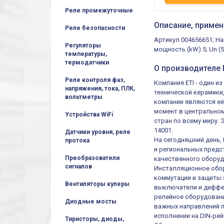
Реле промежуточные
Описание, примен
Реле безопасности
Артикул 004656651; На
Регуляторы
мощность (kW) 5; Un (
температуры,
термодатчики
О производителе E
Реле контроля фаз,
Компания ETI - один 
напряжения, тока, ПЛК,
технической керамики
вольтметры
компании являются её
момент в центральном
Устройства WiFi
стран по всему миру.
14001.
Датчики уровня, реле
На сегодняшний день,
протока
и региональных предст
Преобразователи
качественного оборуд
сигналов
Инсталляционное обор
коммутации и защиты 
Вентиляторы кулеры
выключатели и диффер
релейное оборудовани
Диодные мосты
важных направлений п
исполнении на DIN-рей
Тиристоры, диоды,