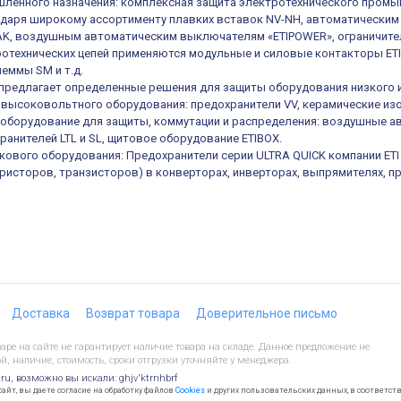
ленного назначения: комплексная защита электротехнического промы
одаря широкому ассортименту плавких вставок NV-NH, автоматическ
K, воздушным автоматическим выключателям «ETIPOWER», ограничител
отехнических цепей применяются модульные и силовые контакторы ETIC
еммы SM и т.д.
е предлагает определенные решения для защиты оборудования низкого 
высоковольтного оборудования: предохранители VV, керамические из
оборудование для защиты, коммутации и распределения: воздушные а
ранителей LTL и SL, щитовое оборудование ETIBOX.
кового оборудования: Предохранители серии ULTRA QUICK компании ET
иристоров, транзисторов) в конверторах, инверторах, выпрямителях, п
Доставка
Возврат товара
Доверительное письмо
ре на сайте не гарантирует наличие товара на складе. Данное предложение не
й, наличие, стоимость, сроки отгрузки уточняйте у менеджера.
.ru, возможно вы искали: ghjv'ktrnhbrf
йт, вы даете согласие на обработку файлов
Cookies
и других пользовательских данных, в соответст