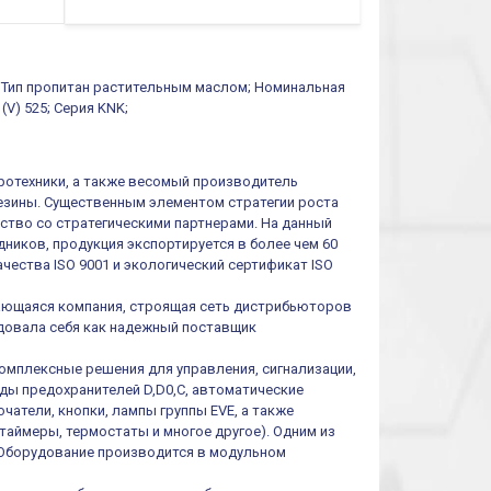
ы; Тип пропитан растительным маслом; Номинальная
(V) 525; Серия KNK;
тротехники, а также весомый производитель
резины. Существенным элементом стратегии роста
ество со стратегическими партнерами. На данный
ников, продукция экспортируется в более чем 60
чества ISO 9001 и экологический сертификат ISO
ивающаяся компания, строящая сеть дистрибьюторов
ендовала себя как надежный поставщик
омплексные решения для управления, сигнализации,
иды предохранителей D,D0,C, автоматические
атели, кнопки, лампы группы EVE, а также
таймеры, термостаты и многое другое). Одним из
 Оборудование производится в модульном