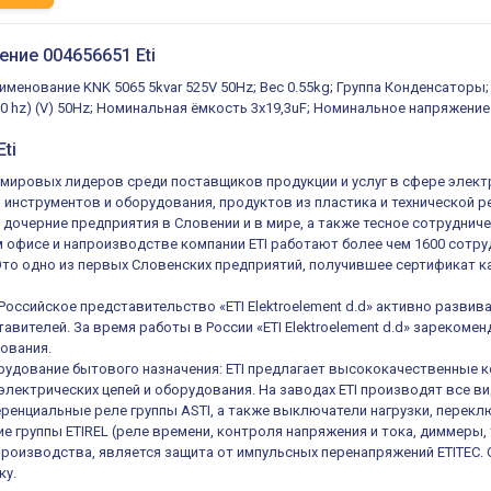
ение 004656651 Eti
именование KNK 5065 5kvar 525V 50Hz; Вес 0.55kg; Группа Конденсатор
50 hz) (V) 50Hz; Номинальная ёмкость 3x19,3uF; Номинальное напряжение 
ti
из мировых лидеров среди поставщиков продукции и услуг в сфере элек
, инструментов и оборудования, продуктов из пластика и технической 
 дочерние предприятия в Словении и в мире, а также тесное сотруднич
 офисе и напроизводстве компании ETI работают более чем 1600 сотруд
 Это одно из первых Словенских предприятий, получившее сертификат ка
 Российское представительство «ETI Elektroelement d.d» активно разв
авителей. За время работы в России «ETI Elektroelement d.d» зареком
ования.
удование бытового назначения: ETI предлагает высококачественные к
электрических цепей и оборудования. На заводах ETI производят все в
енциальные реле группы ASTI, а также выключатели нагрузки, переключ
е группы ETIREL (реле времени, контроля напряжения и тока, диммеры, 
роизводства, является защита от импульсных перенапряжений ETITEC.
ку.