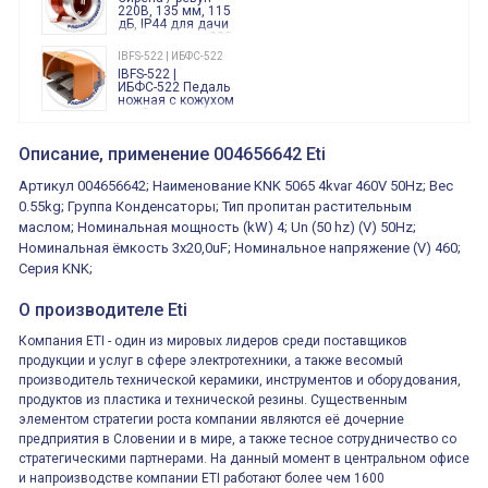
86.00.0.240.0000
220В, 135 мм, 115
дБ, IP44 для дачи
производства 220
Вольт звук ситены
IBFS-522 | ИБФС-522
"пожарная
IBFS-522 |
тревога"
ИБФС-522 Педаль
ножная с кожухом
двойная,
контактная группа
XVR13M05L
2х(1НО+1НЗ)
XVR13M05L
Описание, применение 004656642 Eti
15Ампер 250В
Маячок
вращающийся
Артикул 004656642; Наименование KNK 5065 4kvar 460V 50Hz; Вес
оранжевый
230VAC 130мм
0.55kg; Группа Конденсаторы; Тип пропитан растительным
ВКН8108
маслом; Номинальная мощность (kW) 4; Un (50 hz) (V) 50Hz;
ВКН8108
Концевой
Номинальная ёмкость 3x20,0uF; Номинальное напряжение (V) 460;
выключатель /
выключатель
Серия KNK;
путевой,
800202300000С | 80 02 0 230 0000 С
алюминиевый
800202300000С
регулируемый
О производителе Eti
многофункциональные
ролик
реле времени
Компания ETI - один из мировых лидеров среди поставщиков
0.1cек.-10 дней, 10
функций/режимов
продукции и услуг в сфере электротехники, а также весомый
производитель технической керамики, инструментов и оборудования,
продуктов из пластика и технической резины. Существенным
элементом стратегии роста компании являются её дочерние
предприятия в Словении и в мире, а также тесное сотрудничество со
стратегическими партнерами. На данный момент в центральном офисе
и напроизводстве компании ETI работают более чем 1600