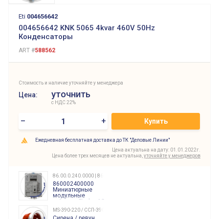
Eti
004656642
004656642 KNK 5065 4kvar 460V 50Hz
Конденсаторы
ART #
588562
Стоимость и наличие уточняйте у менеджера
уточнить
Цена:
с НДС 22%
–
+
Купить
Ежедневная бесплатная доставка до ТК "Деловые Линии"
Цена актуальна на дату: 01.01.2022г.
Цена более трех месяцев не актуальна,
уточняйте у менеджеров
86.00.0.240.0000 | 860002400000
860002400000
Миниатюрные
модульные
таймеры Finder, 12-
240 Вольт AC/DC
MS-390-220 / ССП-390 220В
Finder
Сирена / ревун