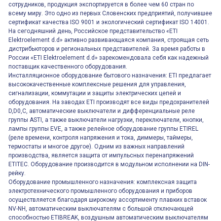
сотрудников, продукция экспортируется в более чем 60 стран по
всему миру. Это одно из первых Словенских предприятий, получившее
сертификат качества ISO 9001 и экологический сертификат ISO 14001.
На сегодняшний день, Российское представительство «ETI
Elektroelement d.d» активно развивающаяся компания, строящая сеть
дистрибьюторов и региональных представителей. За время работы в
России «ETI Elektroelement d.d» зарекомендовала себя как надежный
поставщик качественного оборудования.
Инсталляционное оборудование бытового назначения: ETI предлагает
высококачественные комплексные решения для управления,
сигнализации, коммутации и защиты электрических цепей и
оборудования. На заводах ETI производят все виды предохранителей
D,D0,C, автоматические выключатели и дифференциальные реле
группы ASTI, а также выключатели нагрузки, переключатели, кнопки,
лампы группы EVE, а также релейное оборудование группы ETIREL
(реле времени, контроля напряжения и тока, диммеры, таймеры,
термостаты и многое другое). Одним из важных направлений
производства, является защита от импульсных перенапряжений
ETITEC. Оборудование производится в модульном исполнении на DIN-
рейку.
Оборудование промышленного назначения: комплексная защита
электротехнического промышленного оборудования и приборов
осуществляется благодаря широкому ассортименту плавких вставок
NV-NH, автоматическим выключателям с большой отключающей
способностью ETIBREAK, воздушным автоматическим выключателям