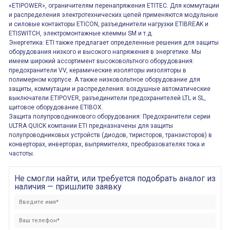
«ETIPOWER», ограничителям перенапряжения ETITEC. Для коммутации
и распределения электротехнических цепей применяются модульные
и силовые контакторы ETICON, разъединители нагрузки ETIBREAK и
ETISWITCH, электромонтажные клеммы SM и т.д.
Энергетика: ETI также предлагает определенные решения для защиты
оборудования низкого и высокого напряжения в энергетике. Мы
имеем широкий ассортимент высоковольтного оборудования:
предохранители VV, керамические изоляторы иизоляторы в
полимерном корпусе. А также низковольтное оборудование для
защиты, коммутации и распределения: воздушные автоматические
выключатели ETIPOVER, разъединители предохранителей LTL и SL,
щитовое оборудование ETIBOX.
Защита полупроводникового оборудования: Предохранители серии
ULTRA QUICK компании ETI предназначены для защиты
полупроводниковых устройств (диодов, тиристоров, транзисторов) в
конверторах, инверторах, выпрямителях, преобразователях тока и
частоты.
Не смогли найти, или требуется подобрать аналог из
наличия — пришлите заявку