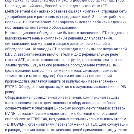
сертификат качества ISO 9001 и экологический сертификат ISO 14001.
На сегодняшний день, Российское представительство «ETI
Elektroelement d.d» активно развивающаяся компания, строящая сеть
дистрибьюторов и региональных представителей. За время работы в
России «ETI Elektroelement d.d» зарекомендовала себя как надежный
поставщик качественного оборудования.
Инсталляционное оборудование бытового назначения: ETI предлагает
высококачественные комплексные решения для управления,
сигнализации, коммутации и защиты электрических цепей и
оборудования. На заводах ETI производят все виды предохранителей
D,D0,C, автоматические выключатели и дифференциальные реле
группы ASTI, а также выключатели нагрузки, переключатели, кнопки,
лампы группы EVE, а также релейное оборудование группы ETIREL
(реле времени, контроля напряжения и тока, диммеры, таймеры,
термостаты и многое другое). Одним из важных направлений
производства, является защита от импульсных перенапряжений
ETITEC. Оборудование производится в модульном исполнении на DIN-
рейку.
Оборудование промышленного назначения: комплексная защита
электротехнического промышленного оборудования и приборов
осуществляется благодаря широкому ассортименту плавких вставок
NV-NH, автоматическим выключателям с большой отключающей
способностью ETIBREAK, воздушным автоматическим выключателям
«ETIPOWER», ограничителям перенапряжения ETITEC. Для коммутации
и распределения электротехнических цепей применяются модульные