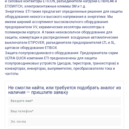
и силовые контакторы ETICON, разъединители нагрузки ETIBREAK и
ETISWITCH, электромонтажные клеммы SM и т.д.
Энергетика: ETI также предлагает определенные решения для защиты
оборудования низкого и высокого напряжения в энергетике. Мы
имеем широкий ассортимент высоковольтного оборудования:
предохранители VV, керамические изоляторы иизоляторы в
полимерном корпусе. А также низковольтное оборудование для
защиты, коммутации и распределения: воздушные автоматические
выключатели ETIPOVER, разъединители предохранителей LTL и SL,
щитовое оборудование ETIBOX.
Защита полупроводникового оборудования: Предохранители серии
ULTRA QUICK компании ETI предназначены для защиты
полупроводниковых устройств (диодов, тиристоров, транзисторов) в
конверторах, инверторах, выпрямителях, преобразователях тока и
частоты.
Не смогли найти, или требуется подобрать аналог из
наличия — пришлите заявку