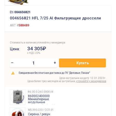
Eti
004656821
004656821 HFL 7/25 Al Фильтрующие дроссели
ART #
588489
Стоимость и наличие уточняйте у менеджера
34 305₽
Цена:
с НДС 22%
–
+
Купить
Ежедневная бесплатная доставка до ТК "Деловые Линии"
Цена актуальна на дату: 12.01.2023г.
Цена более трех месяцев не актуальна,
уточняйте у менеджеров
86.00.0.240.0000 | 860002400000
860002400000
Миниатюрные
модульные
таймеры Finder, 12-
240 Вольт AC/DC
MS-390-220 / ССП-390 220В
Finder
Сирена / ревун
86.00.0.240.0000