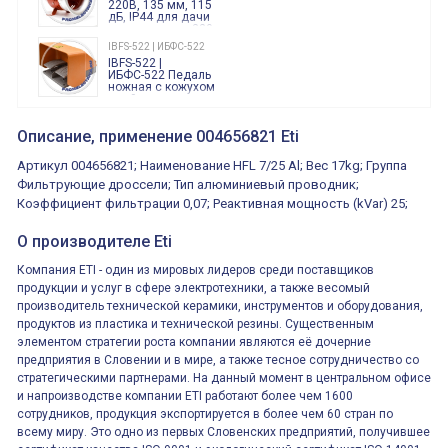
220В, 135 мм, 115
дБ, IP44 для дачи
производства 220
Вольт звук ситены
IBFS-522 | ИБФС-522
"пожарная
IBFS-522 |
тревога"
ИБФС-522 Педаль
ножная с кожухом
двойная,
контактная группа
XVR13M05L
2х(1НО+1НЗ)
XVR13M05L
Описание, применение 004656821 Eti
15Ампер 250В
Маячок
вращающийся
Артикул 004656821; Наименование HFL 7/25 Al; Вес 17kg; Группа
оранжевый
230VAC 130мм
Фильтрующие дроссели; Тип алюминиевый проводник;
ВКН8108
Коэффициент фильтрации 0,07; Реактивная мощность (kVar) 25;
ВКН8108
Концевой
выключатель /
О производителе Eti
выключатель
путевой,
800202300000С | 80 02 0 230 0000 С
алюминиевый
Компания ETI - один из мировых лидеров среди поставщиков
800202300000С
регулируемый
многофункциональные
ролик
продукции и услуг в сфере электротехники, а также весомый
реле времени
производитель технической керамики, инструментов и оборудования,
0.1cек.-10 дней, 10
функций/режимов
продуктов из пластика и технической резины. Существенным
элементом стратегии роста компании являются её дочерние
предприятия в Словении и в мире, а также тесное сотрудничество со
стратегическими партнерами. На данный момент в центральном офисе
и напроизводстве компании ETI работают более чем 1600
сотрудников, продукция экспортируется в более чем 60 стран по
всему миру. Это одно из первых Словенских предприятий, получившее