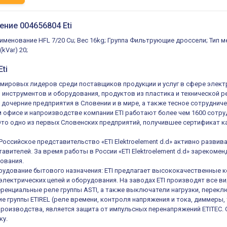
ение 004656804 Eti
аименование HFL 7/20 Cu; Вес 16kg; Группа Фильтрующие дроссели; Тип 
kVar) 20;
ti
из мировых лидеров среди поставщиков продукции и услуг в сфере элек
, инструментов и оборудования, продуктов из пластика и технической 
 дочерние предприятия в Словении и в мире, а также тесное сотруднич
 офисе и напроизводстве компании ETI работают более чем 1600 сотруд
 Это одно из первых Словенских предприятий, получившее сертификат ка
 Российское представительство «ETI Elektroelement d.d» активно разв
авителей. За время работы в России «ETI Elektroelement d.d» зареком
ования.
удование бытового назначения: ETI предлагает высококачественные к
электрических цепей и оборудования. На заводах ETI производят все в
енциальные реле группы ASTI, а также выключатели нагрузки, переключ
е группы ETIREL (реле времени, контроля напряжения и тока, диммеры, 
роизводства, является защита от импульсных перенапряжений ETITEC.
ку.