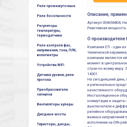
Реле промежуточные
Описание, примен
Реле безопасности
Артикул 004656804; Н
Регуляторы
Реактивная мощность (
температуры,
термодатчики
О производителе E
Реле контроля фаз,
Компания ETI - один 
напряжения, тока, ПЛК,
технической керамики
вольтметры
компании являются её
момент в центральном
Устройства WiFi
стран по всему миру.
14001.
Датчики уровня, реле
На сегодняшний день,
протока
и региональных предст
Преобразователи
качественного оборуд
сигналов
Инсталляционное обор
коммутации и защиты 
Вентиляторы кулеры
выключатели и диффер
релейное оборудовани
Диодные мосты
важных направлений п
исполнении на DIN-рей
Тиристоры, диоды,