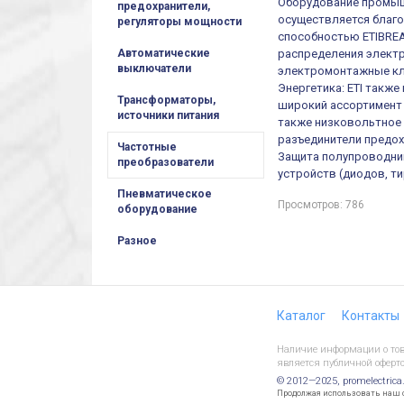
Оборудование промыш
предохранители,
осуществляется благ
регуляторы мощности
способностью ETIBREA
распределения электр
Автоматические
выключатели
электромонтажные кл
Энергетика: ETI такж
Трансформаторы,
широкий ассортимент 
источники питания
также низковольтное 
разъединители предох
Частотные
Защита полупроводни
преобразователи
устройств (диодов, т
Пневматическое
Просмотров: 786
оборудование
Разное
Каталог
Контакты
Наличие информации о това
является публичной оферто
© 2012—2025, promelectrica
Продолжая использовать наш са