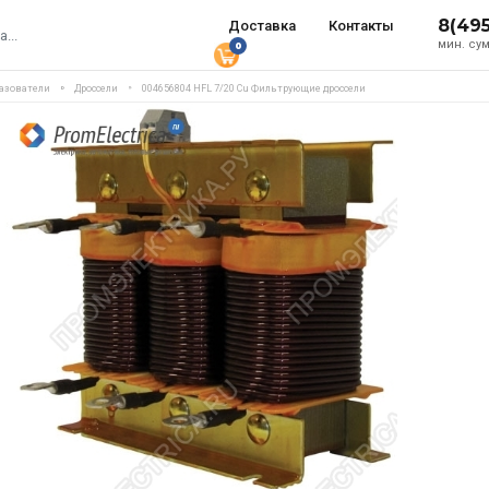
8(49
Доставка
Контакты
мин. сум
0
азователи
Дроссели
004656804 HFL 7/20 Cu Фильтрующие дроссели