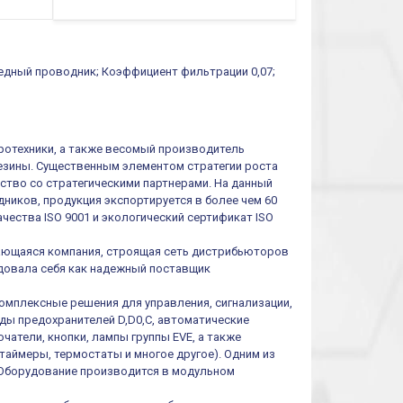
медный проводник; Коэффициент фильтрации 0,07;
тротехники, а также весомый производитель
резины. Существенным элементом стратегии роста
ество со стратегическими партнерами. На данный
ников, продукция экспортируется в более чем 60
чества ISO 9001 и экологический сертификат ISO
ивающаяся компания, строящая сеть дистрибьюторов
ендовала себя как надежный поставщик
омплексные решения для управления, сигнализации,
иды предохранителей D,D0,C, автоматические
атели, кнопки, лампы группы EVE, а также
таймеры, термостаты и многое другое). Одним из
 Оборудование производится в модульном