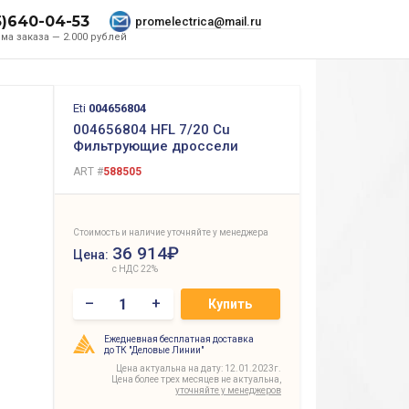
5)640-04-53
promelectrica@mail.ru
ма заказа — 2.000 рублей
Eti
004656804
004656804 HFL 7/20 Cu
Фильтрующие дроссели
ART #
588505
Стоимость и наличие уточняйте у менеджера
36 914₽
Цена:
с НДС 22%
–
+
Купить
Ежедневная бесплатная доставка
до ТК "Деловые Линии"
Цена актуальна на дату: 12.01.2023г.
Цена более трех месяцев не актуальна,
уточняйте у менеджеров