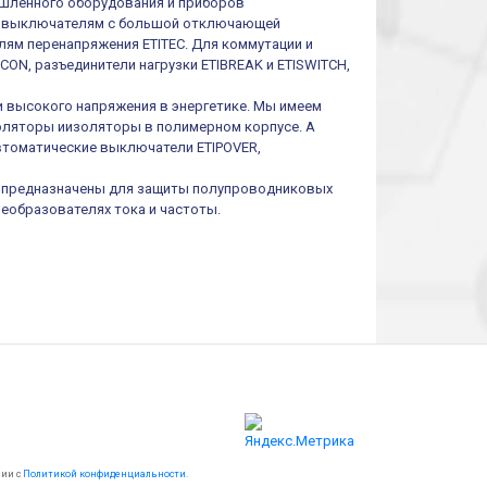
шленного оборудования и приборов
им выключателям с большой отключающей
ям перенапряжения ETITEC. Для коммутации и
ON, разъединители нагрузки ETIBREAK и ETISWITCH,
и высокого напряжения в энергетике. Мы имеем
оляторы иизоляторы в полимерном корпусе. А
втоматические выключатели ETIPOVER,
I предназначены для защиты полупроводниковых
реобразователях тока и частоты.
вии с
Политикой конфиденциальности
.