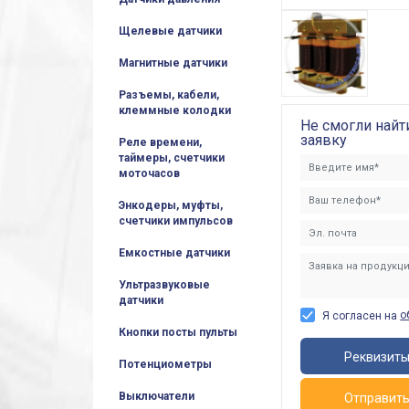
Щелевые датчики
Магнитные датчики
Разъемы, кабели,
клеммные колодки
Не смогли найт
заявку
Реле времени,
таймеры, счетчики
моточасов
Энкодеры, муфты,
счетчики импульсов
Емкостные датчики
Ультразвуковые
датчики
о
Я согласен на
Кнопки посты пульты
Реквизит
Потенциометры
Выключатели
Отправит