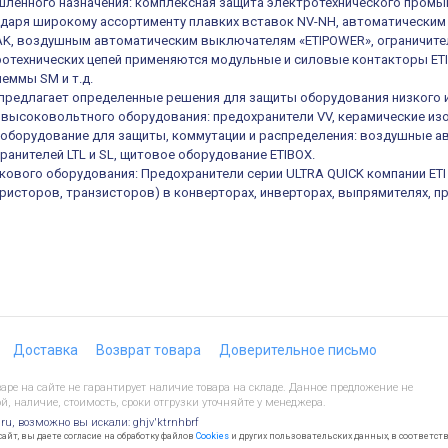
ленного назначения: комплексная защита электротехнического промы
одаря широкому ассортименту плавких вставок NV-NH, автоматическ
K, воздушным автоматическим выключателям «ETIPOWER», ограничител
отехнических цепей применяются модульные и силовые контакторы ETIC
еммы SM и т.д.
е предлагает определенные решения для защиты оборудования низкого 
высоковольтного оборудования: предохранители VV, керамические из
оборудование для защиты, коммутации и распределения: воздушные а
ранителей LTL и SL, щитовое оборудование ETIBOX.
кового оборудования: Предохранители серии ULTRA QUICK компании ET
иристоров, транзисторов) в конверторах, инверторах, выпрямителях, п
Доставка
Возврат товара
Доверительное письмо
ре на сайте не гарантирует наличие товара на складе. Данное предложение не
й, наличие, стоимость, сроки отгрузки уточняйте у менеджера.
.ru, возможно вы искали: ghjv'ktrnhbrf
йт, вы даете согласие на обработку файлов
Cookies
и других пользовательских данных, в соответст