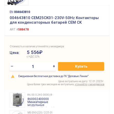
Eti
004643810
004643810 CEM25CK01-230V-50Hz Контакторы
для конденсаторных батарей СЕМ CK
ART #
588478
Стоимость и наличие уточняйте у менеджера
5 556₽
Цена:
с НДС 22%
–
+
Купить
Ежедневная бесплатная доставка до ТК "Деловые Линии"
Цена актуальна на дату: 12.01.2023г.
Цена более трех месяцев не актуальна,
уточняйте у менеджеров
86.00.0.240.0000 | 860002400000
860002400000
Миниатюрные
модульные
таймеры Finder, 12-
240 Вольт AC/DC
MS-390-220 / ССП-390 220В