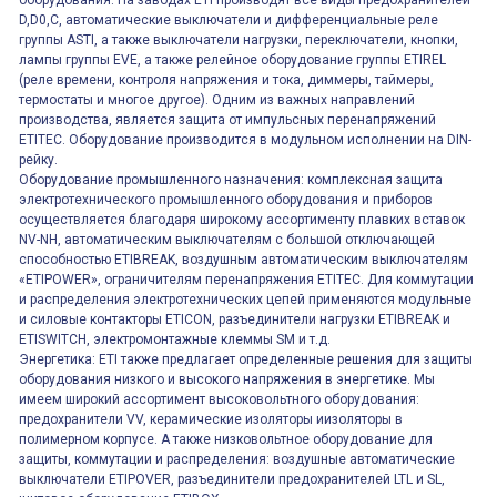
оборудования. На заводах ETI производят все виды предохранителей
D,D0,C, автоматические выключатели и дифференциальные реле
группы ASTI, а также выключатели нагрузки, переключатели, кнопки,
лампы группы EVE, а также релейное оборудование группы ETIREL
(реле времени, контроля напряжения и тока, диммеры, таймеры,
термостаты и многое другое). Одним из важных направлений
производства, является защита от импульсных перенапряжений
ETITEC. Оборудование производится в модульном исполнении на DIN-
рейку.
Оборудование промышленного назначения: комплексная защита
электротехнического промышленного оборудования и приборов
осуществляется благодаря широкому ассортименту плавких вставок
NV-NH, автоматическим выключателям с большой отключающей
способностью ETIBREAK, воздушным автоматическим выключателям
«ETIPOWER», ограничителям перенапряжения ETITEC. Для коммутации
и распределения электротехнических цепей применяются модульные
и силовые контакторы ETICON, разъединители нагрузки ETIBREAK и
ETISWITCH, электромонтажные клеммы SM и т.д.
Энергетика: ETI также предлагает определенные решения для защиты
оборудования низкого и высокого напряжения в энергетике. Мы
имеем широкий ассортимент высоковольтного оборудования:
предохранители VV, керамические изоляторы иизоляторы в
полимерном корпусе. А также низковольтное оборудование для
защиты, коммутации и распределения: воздушные автоматические
выключатели ETIPOVER, разъединители предохранителей LTL и SL,