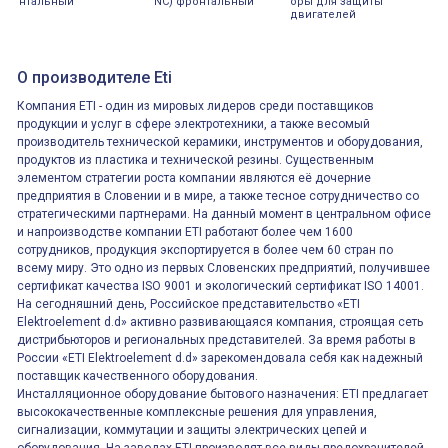
нтальный
NC) фронтальный
оры для защиты
двигателей
О производителе Eti
Компания ETI - один из мировых лидеров среди поставщиков
продукции и услуг в сфере электротехники, а также весомый
производитель технической керамики, инструментов и оборудования,
продуктов из пластика и технической резины. Существенным
элементом стратегии роста компании являются её дочерние
предприятия в Словении и в мире, а также тесное сотрудничество со
стратегическими партнерами. На данный момент в центральном офисе
и напроизводстве компании ETI работают более чем 1600
сотрудников, продукция экспортируется в более чем 60 стран по
всему миру. Это одно из первых Словенских предприятий, получившее
сертификат качества ISO 9001 и экологический сертификат ISO 14001.
На сегодняшний день, Российское представительство «ETI
Elektroelement d.d» активно развивающаяся компания, строящая сеть
дистрибьюторов и региональных представителей. За время работы в
России «ETI Elektroelement d.d» зарекомендовала себя как надежный
поставщик качественного оборудования.
Инсталляционное оборудование бытового назначения: ETI предлагает
высококачественные комплексные решения для управления,
сигнализации, коммутации и защиты электрических цепей и