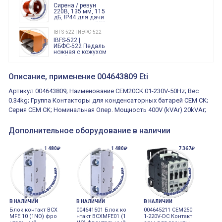
Finder
Сирена / ревун
86.00.0.240.0000
220В, 135 мм, 115
дБ, IP44 для дачи
производства 220
Вольт звук ситены
IBFS-522 | ИБФС-522
"пожарная
IBFS-522 |
тревога"
ИБФС-522 Педаль
ножная с кожухом
двойная,
контактная группа
XVR13M05L
2х(1НО+1НЗ)
XVR13M05L
Описание, применение 004643809 Eti
15Ампер 250В
Маячок
вращающийся
Артикул 004643809; Наименование CEM20CK.01-230V-50Hz; Вес
оранжевый
230VAC 130мм
0.34kg; Группа Контакторы для конденсаторных батарей СЕМ CK;
ВКН8108
Серия CEM CK; Номинальная Опер. Мощность 400V (kVAr) 20kVAr;
ВКН8108
Концевой
выключатель /
выключатель
Дополнительное оборудование в наличии
путевой,
800202300000С | 80 02 0 230 0000 С
алюминиевый
800202300000С
регулируемый
1 480₽
1 480₽
7 367₽
многофункциональные
ролик
реле времени
0.1cек.-10 дней, 10
функций/режимов
В НАЛИЧИИ
В НАЛИЧИИ
В НАЛИЧИИ
Блок контакт BCX
004641501 Блок ко
004645211 CEM250
MFE 10 (1NO) фро
нтакт BCXMFE01 (1
1-220V-DC Контакт