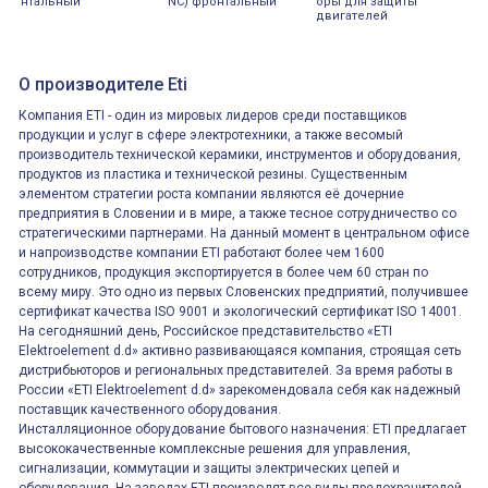
нтальный
NC) фронтальный
оры для защиты
двигателей
О производителе Eti
Компания ETI - один из мировых лидеров среди поставщиков
продукции и услуг в сфере электротехники, а также весомый
производитель технической керамики, инструментов и оборудования,
продуктов из пластика и технической резины. Существенным
элементом стратегии роста компании являются её дочерние
предприятия в Словении и в мире, а также тесное сотрудничество со
стратегическими партнерами. На данный момент в центральном офисе
и напроизводстве компании ETI работают более чем 1600
сотрудников, продукция экспортируется в более чем 60 стран по
всему миру. Это одно из первых Словенских предприятий, получившее
сертификат качества ISO 9001 и экологический сертификат ISO 14001.
На сегодняшний день, Российское представительство «ETI
Elektroelement d.d» активно развивающаяся компания, строящая сеть
дистрибьюторов и региональных представителей. За время работы в
России «ETI Elektroelement d.d» зарекомендовала себя как надежный
поставщик качественного оборудования.
Инсталляционное оборудование бытового назначения: ETI предлагает
высококачественные комплексные решения для управления,
сигнализации, коммутации и защиты электрических цепей и