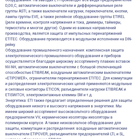
оборудования. На заводах ETI производят все виды предохранителей
D,D0,C, автоматические выключатели и дифференциальные реле
группы ASTI, а также выключатели нагрузки, переключатели, кнопки,
лампы группы EVE, а также релейное оборудование группы ETIREL
(реле времени, контроля напряжения и тока, диммеры, таймеры,
термостаты и многое другое). Одним из важных направлений
производства, является защита от импульсных перенапряжений
ETITEC. Оборудование производится в модульном исполнении на DIN-
рейку.
Оборудование промышленного назначения: комплексная защита
электротехнического промышленного оборудования и приборов
осуществляется благодаря широкому ассортименту плавких вставок
NV-NH, автоматическим выключателям с большой отключающей
способностью ETIBREAK, воздушным автоматическим выключателям
«ETIPOWER», ограничителям перенапряжения ETITEC. Для коммутации
и распределения электротехнических цепей применяются модульные
и силовые контакторы ETICON, разъединители нагрузки ETIBREAK и
ETISWITCH, электромонтажные клеммы SM и т.д.
Энергетика: ETI также предлагает определенные решения для защиты
оборудования низкого и высокого напряжения в энергетике. Мы
имеем широкий ассортимент высоковольтного оборудования:
предохранители VV, керамические изоляторы иизоляторы в
полимерном корпусе. А также низковольтное оборудование для
защиты, коммутации и распределения: воздушные автоматические
выключатели ETIPOVER, разъединители предохранителей LTL и SL,