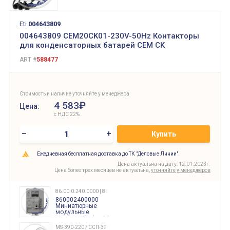
Eti
004643809
004643809 CEM20CK01-230V-50Hz Контакторы
для конденсаторных батарей СЕМ CK
ART #
588477
Стоимость и наличие уточняйте у менеджера
4 583₽
Цена:
с НДС 22%
–
+
Купить
Ежедневная бесплатная доставка до ТК "Деловые Линии"
Цена актуальна на дату: 12.01.2023г.
Цена более трех месяцев не актуальна,
уточняйте у менеджеров
86.00.0.240.0000 | 860002400000
860002400000
Миниатюрные
модульные
таймеры Finder, 12-
240 Вольт AC/DC
MS-390-220 / ССП-390 220В