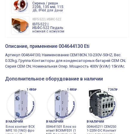
Finder
Сирена / ревун
86.00.0.240.0000
220В, 135 мм, 115
дБ, IP44 для дачи
производства 220
Вольт звук ситены
IBFS-522 | ИБФС-522
"пожарная
IBFS-522 |
тревога"
ИБФС-522 Педаль
ножная с кожухом
двойная,
контактная группа
XVR13M05L
2х(1НО+1НЗ)
XVR13M05L
Описание, применение 004644130 Eti
15Ампер 250В
Маячок
вращающийся
Артикул 004644130; Наименование CEM18CN.10-230V-50HZ; Вес
оранжевый
230VAC 130мм
0.32kg; Группа Контакторы для конденсаторных батарей СЕМ CN;
ВКН8108
Серия CEM CN; Номинальная Опер. Мощность 400V (kVAr) 15kVAr;
ВКН8108
Концевой
выключатель /
выключатель
Дополнительное оборудование в наличии
путевой,
800202300000С | 80 02 0 230 0000 С
алюминиевый
800202300000С
регулируемый
1 480₽
1 480₽
7 367₽
многофункциональные
ролик
реле времени
0.1cек.-10 дней, 10
функций/режимов
В НАЛИЧИИ
В НАЛИЧИИ
В НАЛИЧИИ
Блок контакт BCX
004641501 Блок ко
004645211 CEM250
MFE 10 (1NO) фро
нтакт BCXMFE01 (1
1-220V-DC Контакт