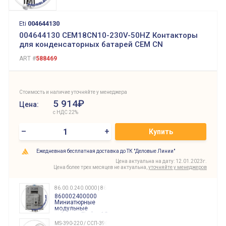
Eti
004644130
004644130 CEM18CN10-230V-50HZ Контакторы
для конденсаторных батарей СЕМ CN
ART #
588469
Стоимость и наличие уточняйте у менеджера
5 914₽
Цена:
с НДС 22%
–
+
Купить
Ежедневная бесплатная доставка до ТК "Деловые Линии"
Цена актуальна на дату: 12.01.2023г.
Цена более трех месяцев не актуальна,
уточняйте у менеджеров
86.00.0.240.0000 | 860002400000
860002400000
Миниатюрные
модульные
таймеры Finder, 12-
240 Вольт AC/DC
MS-390-220 / ССП-390 220В