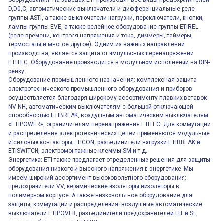
оборудования. На заводах ETI производят все виды предохранителей
D,D0,C, автоматические выключатели и дифференциальные реле
группы ASTI, а также выключатели нагрузки, переключатели, кнопки,
лампы группы EVE, а также релейное оборудование группы ETIREL
(реле времени, контроля напряжения и тока, диммеры, таймеры,
термостаты и многое другое). Одним из важных направлений
производства, является защита от импульсных перенапряжений
ETITEC. Оборудование производится в модульном исполнении на DIN-
рейку.
Оборудование промышленного назначения: комплексная защита
электротехнического промышленного оборудования и приборов
осуществляется благодаря широкому ассортименту плавких вставок
NV-NH, автоматическим выключателям с большой отключающей
способностью ETIBREAK, воздушным автоматическим выключателям
«ETIPOWER», ограничителям перенапряжения ETITEC. Для коммутации
и распределения электротехнических цепей применяются модульные
и силовые контакторы ETICON, разъединители нагрузки ETIBREAK и
ETISWITCH, электромонтажные клеммы SM и т.д.
Энергетика: ETI также предлагает определенные решения для защиты
оборудования низкого и высокого напряжения в энергетике. Мы
имеем широкий ассортимент высоковольтного оборудования:
предохранители VV, керамические изоляторы иизоляторы в
полимерном корпусе. А также низковольтное оборудование для
защиты, коммутации и распределения: воздушные автоматические
выключатели ETIPOVER, разъединители предохранителей LTL и SL,