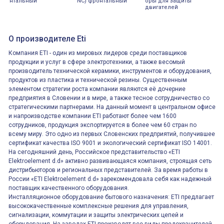
нтальный
NC) фронтальный
оры для защиты
двигателей
О производителе Eti
Компания ETI - один из мировых лидеров среди поставщиков
продукции и услуг в сфере электротехники, а также весомый
производитель технической керамики, инструментов и оборудования,
продуктов из пластика и технической резины. Существенным
элементом стратегии роста компании являются её дочерние
предприятия в Словении и в мире, а также тесное сотрудничество со
стратегическими партнерами. На данный момент в центральном офисе
и напроизводстве компании ETI работают более чем 1600
сотрудников, продукция экспортируется в более чем 60 стран по
всему миру. Это одно из первых Словенских предприятий, получившее
сертификат качества ISO 9001 и экологический сертификат ISO 14001.
На сегодняшний день, Российское представительство «ETI
Elektroelement d.d» активно развивающаяся компания, строящая сеть
дистрибьюторов и региональных представителей. За время работы в
России «ETI Elektroelement d.d» зарекомендовала себя как надежный
поставщик качественного оборудования.
Инсталляционное оборудование бытового назначения: ETI предлагает
высококачественные комплексные решения для управления,
сигнализации, коммутации и защиты электрических цепей и