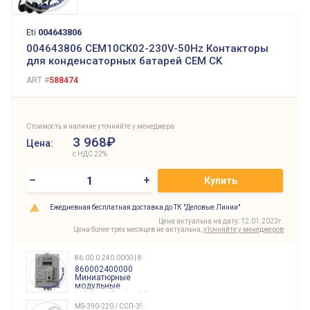
Eti
004643806
004643806 CEM10CK02-230V-50Hz Контакторы
для конденсаторных батарей СЕМ CK
ART #
588474
Стоимость и наличие уточняйте у менеджера
3 968₽
Цена:
с НДС 22%
–
+
Купить
Ежедневная бесплатная доставка до ТК "Деловые Линии"
Цена актуальна на дату: 12.01.2023г.
Цена более трех месяцев не актуальна,
уточняйте у менеджеров
86.00.0.240.0000 | 860002400000
860002400000
Миниатюрные
модульные
таймеры Finder, 12-
240 Вольт AC/DC
MS-390-220 / ССП-390 220В