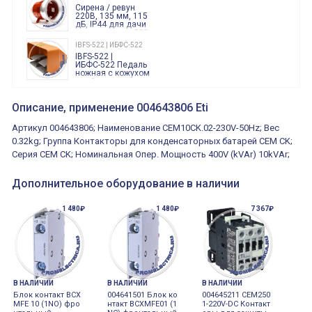
Finder
Сирена / ревун
86.00.0.240.0000
220В, 135 мм, 115
дБ, IP44 для дачи
производства 220
Вольт звук ситены
IBFS-522 | ИБФС-522
"пожарная
IBFS-522 |
тревога"
ИБФС-522 Педаль
ножная с кожухом
двойная,
контактная группа
XVR13M05L
2х(1НО+1НЗ)
XVR13M05L
Описание, применение 004643806 Eti
15Ампер 250В
Маячок
вращающийся
Артикул 004643806; Наименование CEM10CK.02-230V-50Hz; Вес
оранжевый
230VAC 130мм
0.32kg; Группа Контакторы для конденсаторных батарей СЕМ CK;
ВКН8108
Серия CEM CK; Номинальная Опер. Мощность 400V (kVAr) 10kVAr;
ВКН8108
Концевой
выключатель /
выключатель
Дополнительное оборудование в наличии
путевой,
800202300000С | 80 02 0 230 0000 С
алюминиевый
800202300000С
регулируемый
1 480₽
1 480₽
7 367₽
многофункциональные
ролик
реле времени
0.1cек.-10 дней, 10
функций/режимов
В НАЛИЧИИ
В НАЛИЧИИ
В НАЛИЧИИ
Блок контакт BCX
004641501 Блок ко
004645211 CEM250
MFE 10 (1NO) фро
нтакт BCXMFE01 (1
1-220V-DC Контакт