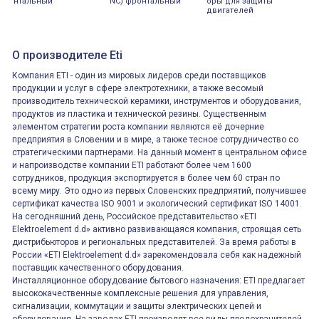
нтальный
NC) фронтальный
оры для защиты
двигателей
О производителе Eti
Компания ETI - один из мировых лидеров среди поставщиков
продукции и услуг в сфере электротехники, а также весомый
производитель технической керамики, инструментов и оборудования,
продуктов из пластика и технической резины. Существенным
элементом стратегии роста компании являются её дочерние
предприятия в Словении и в мире, а также тесное сотрудничество со
стратегическими партнерами. На данный момент в центральном офисе
и напроизводстве компании ETI работают более чем 1600
сотрудников, продукция экспортируется в более чем 60 стран по
всему миру. Это одно из первых Словенских предприятий, получившее
сертификат качества ISO 9001 и экологический сертификат ISO 14001.
На сегодняшний день, Российское представительство «ETI
Elektroelement d.d» активно развивающаяся компания, строящая сеть
дистрибьюторов и региональных представителей. За время работы в
России «ETI Elektroelement d.d» зарекомендовала себя как надежный
поставщик качественного оборудования.
Инсталляционное оборудование бытового назначения: ETI предлагает
высококачественные комплексные решения для управления,
сигнализации, коммутации и защиты электрических цепей и