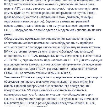
оборудования. На заводах ETI производят все виды предохранителей
D,D0,C, автоматические выключатели и дифференциальные реле
группы ASTI, а также выключатели нагрузки, переключатели, кнопки,
лампы группы EVE, а также релейное оборудование группы ETIREL
(реле времени, контроля напряжения и тока, диммеры, таймеры,
термостаты и многое другое). Одним из важных направлений
производства, является защита от импульсных перенапряжений
ETITEC. Оборудование производится в модульном исполнении на DIN-
рейку.
Оборудование промышленного назначения: комплексная защита
электротехнического промышленного оборудования и приборов
осуществляется благодаря широкому ассортименту плавких вставок
NV-NH, автоматическим выключателям с большой отключающей
способностью ETIBREAK, воздушным автоматическим выключателям
«ETIPOWER», ограничителям перенапряжения ETITEC. Для коммутации
и распределения электротехнических цепей применяются модульные
и силовые контакторы ETICON, разъединители нагрузки ETIBREAK и
ETISWITCH, электромонтажные клеммы SM и т.д.
Энергетика: ETI также предлагает определенные решения для защиты
оборудования низкого и высокого напряжения в энергетике. Мы
имеем широкий ассортимент высоковольтного оборудования:
предохранители VV, керамические изоляторы иизоляторы в
полимерном корпусе. А также низковольтное оборудование для
защиты, коммутации и распределения: воздушные автоматические
выключатели ETIPOVER, разъединители предохранителей LTL и SL,