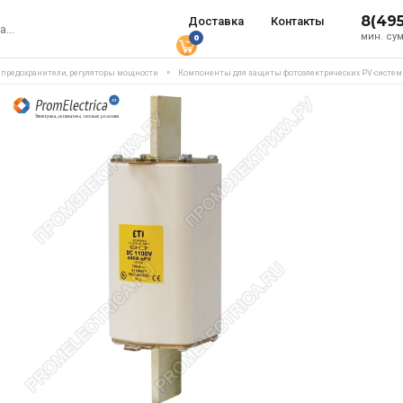
8(49
Доставка
Контакты
мин. сум
0
, предохранители, регуляторы мощности
Компоненты для защиты фотоэлектрических PV-систем