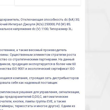
функций/режимов
едохранитель; Отключающая способность dc (kA) 30;
очий Интеграл Джоуля (A2s) 250000; Pd (W) 85;
альное напряжение dc (V) 1100; Типоразмер 3L;
тротехники, а также весомый производитель
резины. Существенным элементом стратегии роста
ество со стратегическими партнерами. На данный
ников, продукция экспортируется в более чем 60
чества ISO 9001 и экологический сертификат ISO
ивающаяся компания, строящая сеть дистрибьюторов
ендовала себя как надежный поставщик
омплексные решения для управления, сигнализации,
иды предохранителей D,D0,C, автоматические
атели, кнопки, лампы группы EVE, а также
таймеры, термостаты и многое другое). Одним из