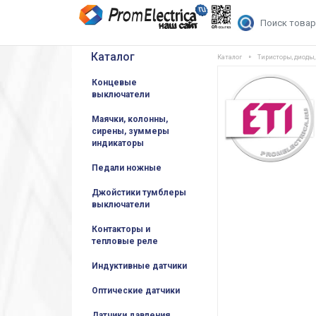
Каталог
Каталог
Тиристоры, диоды
Концевые
выключатели
Маячки, колонны,
сирены, зуммеры
индикаторы
Педали ножные
Джойстики тумблеры
выключатели
Контакторы и
тепловые реле
Индуктивные датчики
Оптические датчики
Датчики давления