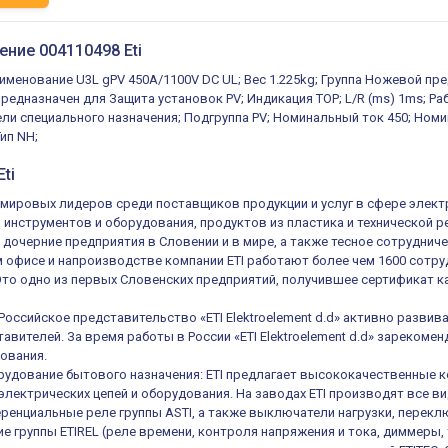
ение 004110498 Eti
аименование U3L gPV 450A/1100V DC UL; Вес 1.225kg; Группа Ножевой пр
редназначен для Защита установок PV; Индикация TOP; L/R (ms) 1ms; Раб
ли специального назначения; Подгруппа PV; Номинальный ток 450; Номин
Тип NH;
ti
из мировых лидеров среди поставщиков продукции и услуг в сфере элек
, инструментов и оборудования, продуктов из пластика и технической 
 дочерние предприятия в Словении и в мире, а также тесное сотруднич
 офисе и напроизводстве компании ETI работают более чем 1600 сотруд
 Это одно из первых Словенских предприятий, получившее сертификат ка
 Российское представительство «ETI Elektroelement d.d» активно разв
авителей. За время работы в России «ETI Elektroelement d.d» зареком
ования.
удование бытового назначения: ETI предлагает высококачественные к
электрических цепей и оборудования. На заводах ETI производят все в
енциальные реле группы ASTI, а также выключатели нагрузки, переключ
е группы ETIREL (реле времени, контроля напряжения и тока, диммеры, 