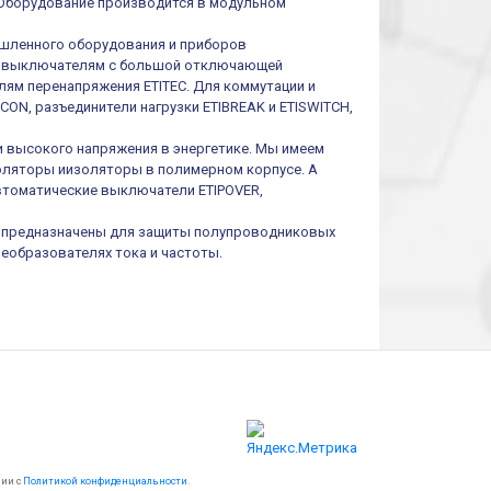
 Оборудование производится в модульном
шленного оборудования и приборов
им выключателям с большой отключающей
ям перенапряжения ETITEC. Для коммутации и
ON, разъединители нагрузки ETIBREAK и ETISWITCH,
и высокого напряжения в энергетике. Мы имеем
оляторы иизоляторы в полимерном корпусе. А
втоматические выключатели ETIPOVER,
I предназначены для защиты полупроводниковых
реобразователях тока и частоты.
вии с
Политикой конфиденциальности
.