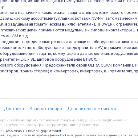
роизводства, является защита от импульсных перенапряжений ETITEC.
ку.
ленного назначения: комплексная защита электротехнического промы
одаря широкому ассортименту плавких вставок NV-NH, автоматическ
K, воздушным автоматическим выключателям «ETIPOWER», ограничител
отехнических цепей применяются модульные и силовые контакторы ETIC
еммы SM и т.д.
е предлагает определенные решения для защиты оборудования низкого 
высоковольтного оборудования: предохранители VV, керамические из
оборудование для защиты, коммутации и распределения: воздушные а
ранителей LTL и SL, щитовое оборудование ETIBOX.
кового оборудования: Предохранители серии ULTRA QUICK компании ET
иристоров, транзисторов) в конверторах, инверторах, выпрямителях, п
Доставка
Возврат товара
Доверительное письмо
ре на сайте не гарантирует наличие товара на складе. Данное предложение не
й, наличие, стоимость, сроки отгрузки уточняйте у менеджера.
.ru, возможно вы искали: ghjv'ktrnhbrf
йт, вы даете согласие на обработку файлов
Cookies
и других пользовательских данных, в соответст