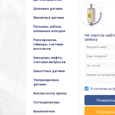
Щелевые датчики
Магнитные датчики
Разъемы, кабели,
клеммные колодки
Не смогли найт
заявку
Реле времени,
таймеры, счетчики
моточасов
Энкодеры, муфты,
счетчики импульсов
Емкостные датчики
Ультразвуковые
датчики
о
Я согласен на
Кнопки посты пульты
Реквизит
Потенциометры
Выключатели
Отправит