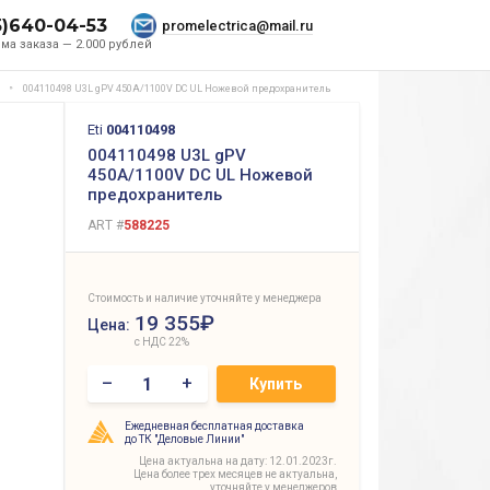
5)640-04-53
promelectrica@mail.ru
ма заказа — 2.000 рублей
004110498 U3L gPV 450A/1100V DC UL Ножевой предохранитель
Eti
004110498
004110498 U3L gPV
450A/1100V DC UL Ножевой
предохранитель
ART #
588225
Стоимость и наличие уточняйте у менеджера
19 355₽
Цена:
с НДС 22%
–
+
Купить
Ежедневная бесплатная доставка
до ТК "Деловые Линии"
Цена актуальна на дату: 12.01.2023г.
Цена более трех месяцев не актуальна,
уточняйте у менеджеров