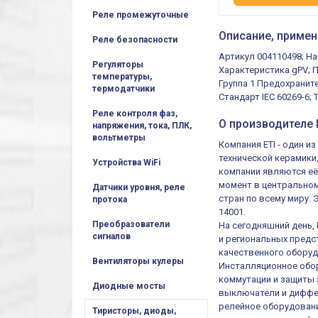
Реле промежуточные
Описание, примен
Реле безопасности
Артикул 004110498; Н
Регуляторы
Характеристика gPV; П
температуры,
Группа 1 Предохраните
термодатчики
Стандарт IEC 60269-6; 
Реле контроля фаз,
О производителе E
напряжения, тока, ПЛК,
вольтметры
Компания ETI - один 
технической керамики
Устройства WiFi
компании являются её
момент в центральном
Датчики уровня, реле
стран по всему миру.
протока
14001.
Преобразователи
На сегодняшний день,
сигналов
и региональных предст
качественного оборуд
Вентиляторы кулеры
Инсталляционное обор
коммутации и защиты 
Диодные мосты
выключатели и диффер
релейное оборудовани
Тиристоры, диоды,