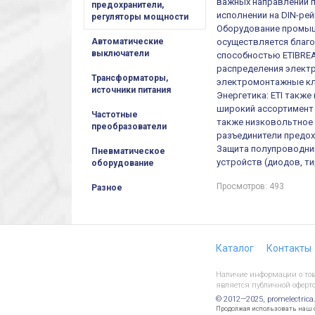
важных направлений п
предохранители,
исполнении на DIN-рей
регуляторы мощности
Оборудование промыш
осуществляется благ
Автоматические
выключатели
способностью ETIBREA
распределения электр
Трансформаторы,
электромонтажные кл
источники питания
Энергетика: ETI такж
широкий ассортимент 
Частотные
также низковольтное 
преобразователи
разъединители предох
Защита полупроводни
Пневматическое
устройств (диодов, т
оборудование
Просмотров: 493
Разное
Каталог
Контакты
Наличие информации о това
является публичной оферто
© 2012—2025, promelectrica
Продолжая использовать наш са