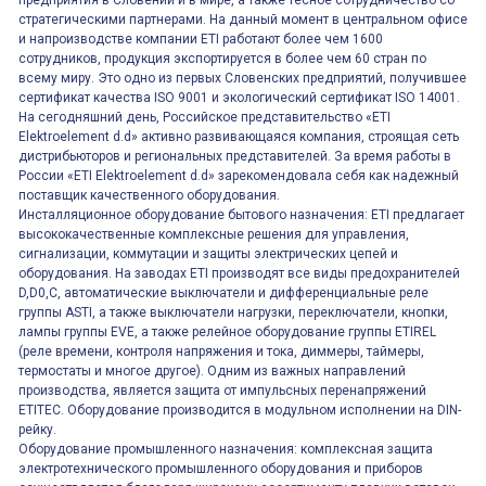
предприятия в Словении и в мире, а также тесное сотрудничество со
стратегическими партнерами. На данный момент в центральном офисе
и напроизводстве компании ETI работают более чем 1600
сотрудников, продукция экспортируется в более чем 60 стран по
всему миру. Это одно из первых Словенских предприятий, получившее
сертификат качества ISO 9001 и экологический сертификат ISO 14001.
На сегодняшний день, Российское представительство «ETI
Elektroelement d.d» активно развивающаяся компания, строящая сеть
дистрибьюторов и региональных представителей. За время работы в
России «ETI Elektroelement d.d» зарекомендовала себя как надежный
поставщик качественного оборудования.
Инсталляционное оборудование бытового назначения: ETI предлагает
высококачественные комплексные решения для управления,
сигнализации, коммутации и защиты электрических цепей и
оборудования. На заводах ETI производят все виды предохранителей
D,D0,C, автоматические выключатели и дифференциальные реле
группы ASTI, а также выключатели нагрузки, переключатели, кнопки,
лампы группы EVE, а также релейное оборудование группы ETIREL
(реле времени, контроля напряжения и тока, диммеры, таймеры,
термостаты и многое другое). Одним из важных направлений
производства, является защита от импульсных перенапряжений
ETITEC. Оборудование производится в модульном исполнении на DIN-
рейку.
Оборудование промышленного назначения: комплексная защита
электротехнического промышленного оборудования и приборов