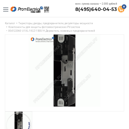
мин. сумма заказа — 2.000 рублей
0
8(495)640-04-53
Каталог
Тиристоры, диоды, предохранители, регуляторы мощности
Компоненты для защиты фотоэлектрических PV-систем
004122060 U1XL-1IGZ/1500/H Держатель ножевых предохранителей