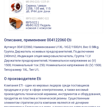
240 Вольт AC/DC
MS-390-220 / ССП-390 220В
Finder
Сирена / ревун
86.00.0.240.0000
220В, 135 мм, 115
дБ, IP44 для дачи
производства 220
Вольт звук ситены
IBFS-522 | ИБФС-522
"пожарная
IBFS-522 |
тревога"
ИБФС-522 Педаль
ножная с кожухом
двойная,
контактная группа
XVR13M05L
2х(1НО+1НЗ)
XVR13M05L
Описание, применение 004122060 Eti
15Ампер 250В
Маячок
вращающийся
Артикул 004122060; Наименование U1XL-1IGZ/1500/H; Вес 0.58kg;
оранжевый
230VAC 130мм
Группа Держатель ножевых предохранителей; Подключение
ВКН8108
240mm2; Индикация опция микровыключатель; Группа 1 LV
ВКН8108
Концевой
Держатели предохранителей; Номинальное напряжение ac (V)
выключатель /
выключатель
1500; Номинальный ток 250; Номинальное напряжение dc (V) 1500;
путевой,
800202300000С | 80 02 0 230 0000 С
Типоразмер 1XL; Тип U1;
алюминиевый
800202300000С
регулируемый
многофункциональные
ролик
О производителе Eti
реле времени
0.1cек.-10 дней, 10
функций/режимов
Компания ETI - один из мировых лидеров среди поставщиков
продукции и услуг в сфере электротехники, а также весомый
производитель технической керамики, инструментов и оборудования,
продуктов из пластика и технической резины. Существенным
элементом стратегии роста компании являются её дочерние