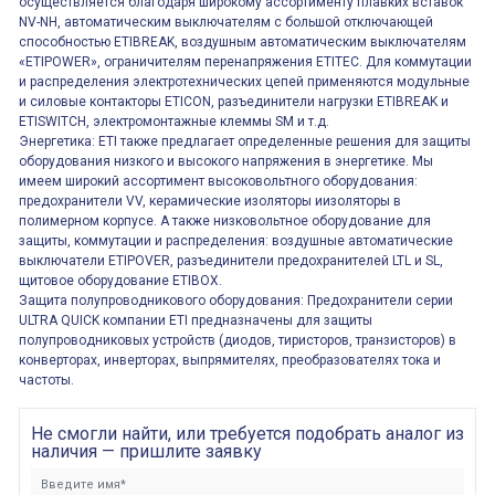
осуществляется благодаря широкому ассортименту плавких вставок
NV-NH, автоматическим выключателям с большой отключающей
способностью ETIBREAK, воздушным автоматическим выключателям
«ETIPOWER», ограничителям перенапряжения ETITEC. Для коммутации
и распределения электротехнических цепей применяются модульные
и силовые контакторы ETICON, разъединители нагрузки ETIBREAK и
ETISWITCH, электромонтажные клеммы SM и т.д.
Энергетика: ETI также предлагает определенные решения для защиты
оборудования низкого и высокого напряжения в энергетике. Мы
имеем широкий ассортимент высоковольтного оборудования:
предохранители VV, керамические изоляторы иизоляторы в
полимерном корпусе. А также низковольтное оборудование для
защиты, коммутации и распределения: воздушные автоматические
выключатели ETIPOVER, разъединители предохранителей LTL и SL,
щитовое оборудование ETIBOX.
Защита полупроводникового оборудования: Предохранители серии
ULTRA QUICK компании ETI предназначены для защиты
полупроводниковых устройств (диодов, тиристоров, транзисторов) в
конверторах, инверторах, выпрямителях, преобразователях тока и
частоты.
Не смогли найти, или требуется подобрать аналог из
наличия — пришлите заявку