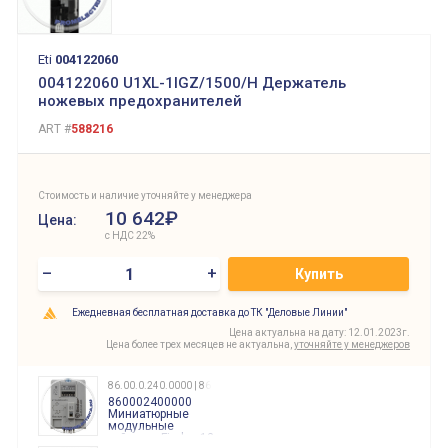
Eti
004122060
004122060 U1XL-1IGZ/1500/H Держатель
ножевых предохранителей
ART #
588216
Стоимость и наличие уточняйте у менеджера
10 642₽
Цена:
с НДС 22%
–
+
Купить
Ежедневная бесплатная доставка до ТК "Деловые Линии"
Цена актуальна на дату: 12.01.2023г.
Цена более трех месяцев не актуальна,
уточняйте у менеджеров
86.00.0.240.0000 | 860002400000
860002400000
Миниатюрные
модульные
таймеры Finder, 12-