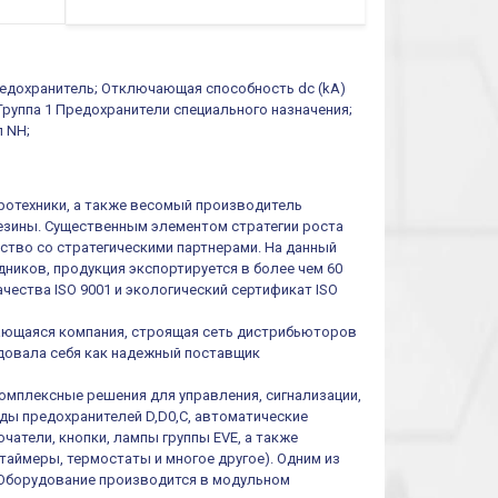
функций/режимов
предохранитель; Отключающая способность dc (kA)
 Группа 1 Предохранители специального назначения;
п NH;
тротехники, а также весомый производитель
резины. Существенным элементом стратегии роста
ество со стратегическими партнерами. На данный
ников, продукция экспортируется в более чем 60
чества ISO 9001 и экологический сертификат ISO
ивающаяся компания, строящая сеть дистрибьюторов
ендовала себя как надежный поставщик
омплексные решения для управления, сигнализации,
иды предохранителей D,D0,C, автоматические
атели, кнопки, лампы группы EVE, а также
таймеры, термостаты и многое другое). Одним из
 Оборудование производится в модульном