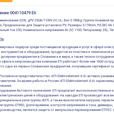
ение 004110479 Eti
аименование S2XL gPV 250A/1100V DC UL; Вес 0.785kg; Группа Ножевой 
V; Предназначен для Защита установок PV; Размеры S170mm; Pd (W) 44;
ьный ток 250; Номинальное напряжение dc (V) 1100; Типоразмер 2XL; Ти
ti
из мировых лидеров среди поставщиков продукции и услуг в сфере элек
, инструментов и оборудования, продуктов из пластика и технической 
 дочерние предприятия в Словении и в мире, а также тесное сотруднич
 офисе и напроизводстве компании ETI работают более чем 1600 сотруд
 Это одно из первых Словенских предприятий, получившее сертификат ка
 Российское представительство «ETI Elektroelement d.d» активно разв
авителей. За время работы в России «ETI Elektroelement d.d» зареком
ования.
удование бытового назначения: ETI предлагает высококачественные к
электрических цепей и оборудования. На заводах ETI производят все в
енциальные реле группы ASTI, а также выключатели нагрузки, переключ
е группы ETIREL (реле времени, контроля напряжения и тока, диммеры, 
роизводства, является защита от импульсных перенапряжений ETITEC.