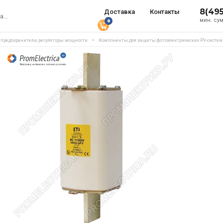
8(49
Доставка
Контакты
мин. сум
0
, предохранители, регуляторы мощности
Компоненты для защиты фотоэлектрических PV-систем