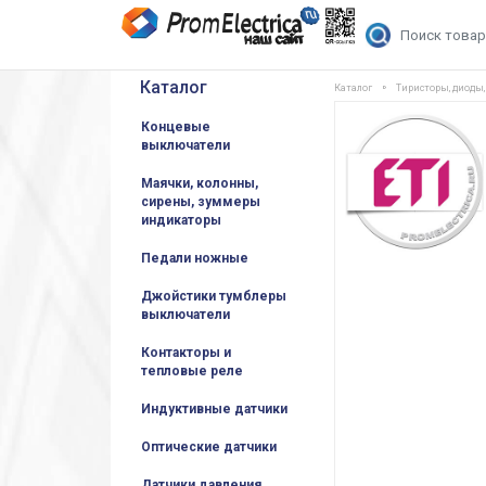
Каталог
Каталог
Тиристоры, диоды
Концевые
выключатели
Маячки, колонны,
сирены, зуммеры
индикаторы
Педали ножные
Джойстики тумблеры
выключатели
Контакторы и
тепловые реле
Индуктивные датчики
Оптические датчики
Датчики давления