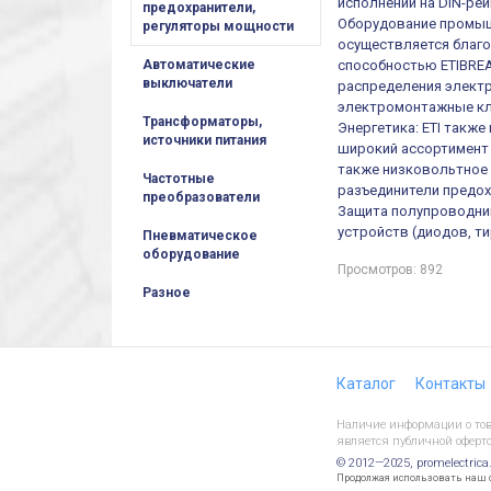
исполнении на DIN-рей
предохранители,
Оборудование промыш
регуляторы мощности
осуществляется благ
способностью ETIBREA
Автоматические
выключатели
распределения электр
электромонтажные кл
Трансформаторы,
Энергетика: ETI такж
источники питания
широкий ассортимент 
также низковольтное 
Частотные
разъединители предох
преобразователи
Защита полупроводни
устройств (диодов, т
Пневматическое
оборудование
Просмотров: 892
Разное
Каталог
Контакты
Наличие информации о това
является публичной оферто
© 2012—2025, promelectrica
Продолжая использовать наш са