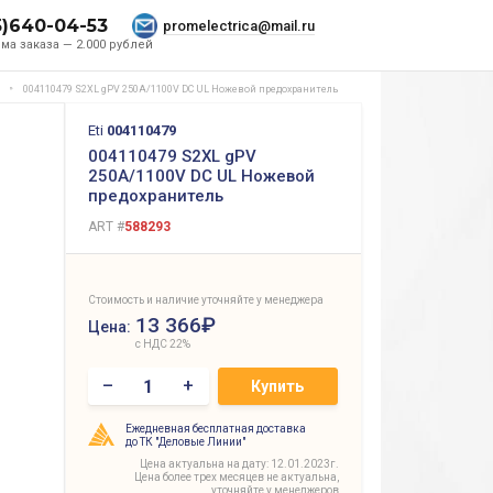
5)640-04-53
promelectrica@mail.ru
ма заказа — 2.000 рублей
004110479 S2XL gPV 250A/1100V DC UL Ножевой предохранитель
Eti
004110479
004110479 S2XL gPV
250A/1100V DC UL Ножевой
предохранитель
ART #
588293
Стоимость и наличие уточняйте у менеджера
13 366₽
Цена:
с НДС 22%
–
+
Купить
Ежедневная бесплатная доставка
до ТК "Деловые Линии"
Цена актуальна на дату: 12.01.2023г.
Цена более трех месяцев не актуальна,
уточняйте у менеджеров