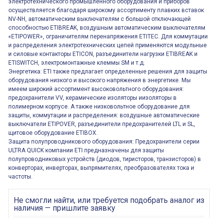
электротехнического промышленного оборудования и приборов
осуществляется благодаря широкому ассортименту плавких вставок
NV-NH, автоматическим выключателям с большой отключающей
способностью ETIBREAK, воздушным автоматическим выключателям
«ETIPOWER», ограничителям перенапряжения ETITEC. Для коммутации
и распределения электротехнических цепей применяются модульные
и силовые контакторы ETICON, разъединители нагрузки ETIBREAK и
ETISWITCH, электромонтажные клеммы SM и т.д.
Энергетика: ETI также предлагает определенные решения для защиты
оборудования низкого и высокого напряжения в энергетике. Мы
имеем широкий ассортимент высоковольтного оборудования:
предохранители VV, керамические изоляторы иизоляторы в
полимерном корпусе. А также низковольтное оборудование для
защиты, коммутации и распределения: воздушные автоматические
выключатели ETIPOVER, разъединители предохранителей LTL и SL,
щитовое оборудование ETIBOX.
Защита полупроводникового оборудования: Предохранители серии
ULTRA QUICK компании ETI предназначены для защиты
полупроводниковых устройств (диодов, тиристоров, транзисторов) в
конверторах, инверторах, выпрямителях, преобразователях тока и
частоты.
Не смогли найти, или требуется подобрать аналог из
наличия — пришлите заявку