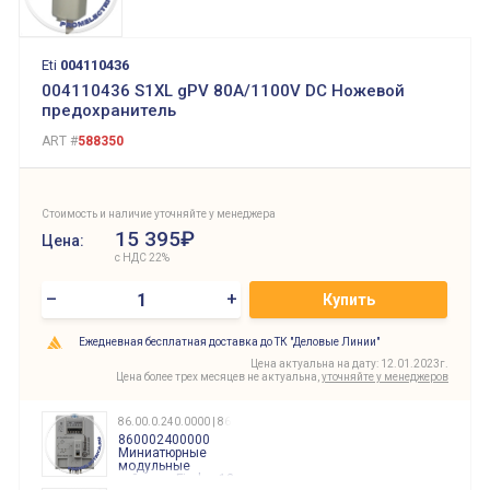
Eti
004110436
004110436 S1XL gPV 80A/1100V DC Ножевой
предохранитель
ART #
588350
Стоимость и наличие уточняйте у менеджера
15 395₽
Цена:
с НДС 22%
–
+
Купить
Ежедневная бесплатная доставка до ТК "Деловые Линии"
Цена актуальна на дату: 12.01.2023г.
Цена более трех месяцев не актуальна,
уточняйте у менеджеров
86.00.0.240.0000 | 860002400000
860002400000
Миниатюрные
модульные
таймеры Finder, 12-