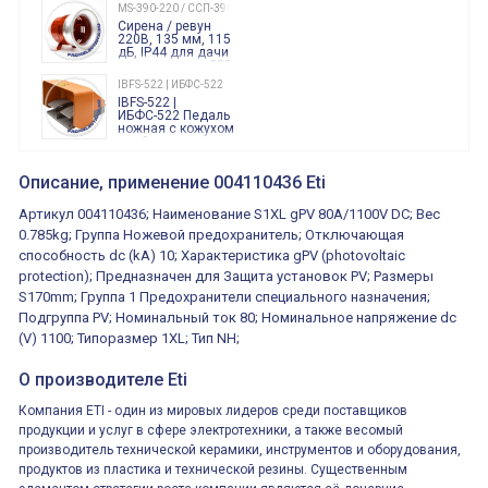
240 Вольт AC/DC
MS-390-220 / ССП-390 220В
Finder
Сирена / ревун
86.00.0.240.0000
220В, 135 мм, 115
дБ, IP44 для дачи
производства 220
Вольт звук ситены
IBFS-522 | ИБФС-522
"пожарная
IBFS-522 |
тревога"
ИБФС-522 Педаль
ножная с кожухом
двойная,
контактная группа
XVR13M05L
2х(1НО+1НЗ)
XVR13M05L
Описание, применение 004110436 Eti
15Ампер 250В
Маячок
вращающийся
Артикул 004110436; Наименование S1XL gPV 80A/1100V DC; Вес
оранжевый
230VAC 130мм
0.785kg; Группа Ножевой предохранитель; Отключающая
ВКН8108
способность dc (kA) 10; Характеристика gPV (photovoltaic
ВКН8108
Концевой
protection); Предназначен для Защита установок PV; Размеры
выключатель /
выключатель
S170mm; Группа 1 Предохранители специального назначения;
путевой,
800202300000С | 80 02 0 230 0000 С
Подгруппа PV; Номинальный ток 80; Номинальное напряжение dc
алюминиевый
800202300000С
регулируемый
(V) 1100; Типоразмер 1XL; Тип NH;
многофункциональные
ролик
реле времени
0.1cек.-10 дней, 10
О производителе Eti
функций/режимов
Компания ETI - один из мировых лидеров среди поставщиков
продукции и услуг в сфере электротехники, а также весомый
производитель технической керамики, инструментов и оборудования,
продуктов из пластика и технической резины. Существенным