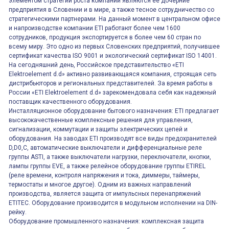
элементом стратегии роста компании являются её дочерние
предприятия в Словении и в мире, а также тесное сотрудничество со
стратегическими партнерами. На данный момент в центральном офисе
и напроизводстве компании ETI работают более чем 1600
сотрудников, продукция экспортируется в более чем 60 стран по
всему миру. Это одно из первых Словенских предприятий, получившее
сертификат качества ISO 9001 и экологический сертификат ISO 14001.
На сегодняшний день, Российское представительство «ETI
Elektroelement d.d» активно развивающаяся компания, строящая сеть
дистрибьюторов и региональных представителей. За время работы в
России «ETI Elektroelement d.d» зарекомендовала себя как надежный
поставщик качественного оборудования.
Инсталляционное оборудование бытового назначения: ETI предлагает
высококачественные комплексные решения для управления,
сигнализации, коммутации и защиты электрических цепей и
оборудования. На заводах ETI производят все виды предохранителей
D,D0,C, автоматические выключатели и дифференциальные реле
группы ASTI, а также выключатели нагрузки, переключатели, кнопки,
лампы группы EVE, а также релейное оборудование группы ETIREL
(реле времени, контроля напряжения и тока, диммеры, таймеры,
термостаты и многое другое). Одним из важных направлений
производства, является защита от импульсных перенапряжений
ETITEC. Оборудование производится в модульном исполнении на DIN-
рейку.
Оборудование промышленного назначения: комплексная защита