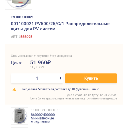
Eti
001103021
001103021 PV500/25/C/1 Распределительные
щиты для PV систем
ART #
588095
Стоимость и наличие уточняйте у менеджера
51 960₽
Цена:
с НДС 22%
–
+
Купить
Ежедневная бесплатная доставка до ТК "Деловые Линии"
Цена актуальна на дату: 12.01.2023г.
Цена более трех месяцев не актуальна,
уточняйте у менеджеров
86.00.0.240.0000 | 860002400000
860002400000
Миниатюрные
модульные
таймеры Finder, 12-