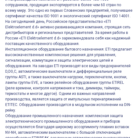
сотрудников, продукция экспортируется в более чем 60 стран по
всему миру. Это одно из первых Словенских предприятий, получившее
сертификат качества ISO 9001 и экологический сертификат ISO 14001.
На сегодняшний день, Российское представительство «ETI
Elektroelement d.d» активно развивающаяся компания, строящая сеть
дистрибьюторов и региональных представителей. За время работы в
России «ETI Elektroelement d.d» зарекомендовала себя как надежный
поставщик качественного оборудования.
Инсталляционное оборудование бытового назначения: ETI предлагает
высококачественные комплексные решения для управления,
сигнализации, коммутации и защиты электрических цепей и
оборудования. На заводах ETI производят все виды предохранителей
D,D0,C, автоматические выключатели и дифференциальные реле
группы ASTI, а также выключатели нагрузки, переключатели, кнопки,
лампы группы EVE, а также релейное оборудование группы ETIREL
(реле времени, контроля напряжения и тока, диммеры, таймеры,
термостаты и многое другое). Одним из важных направлений
производства, является защита от импульсных перенапряжений
ETITEC. Оборудование производится в модульном исполнении на DIN-
рейку.
Оборудование промышленного назначения: комплексная защита
электротехнического промышленного оборудования и приборов
осуществляется благодаря широкому ассортименту плавких вставок
NV-NH, автоматическим выключателям с большой отключающей