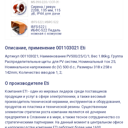
240 Вольт AC/DC
MS-390-220 / ССП-390 220В
Finder
Сирена / ревун
86.00.0.240.0000
220В, 135 мм, 115
дБ, IP44 для дачи
производства 220
Вольт звук ситены
IBFS-522 | ИБФС-522
"пожарная
IBFS-522 |
тревога"
ИБФС-522 Педаль
ножная с кожухом
двойная,
контактная группа
XVR13M05L
2х(1НО+1НЗ)
XVR13M05L
Описание, применение 001103021 Eti
15Ампер 250В
Маячок
вращающийся
Артикул 001103021; Наименование PV500/25/C/1; Вес 1.86kg; Группа
оранжевый
230VAC 130мм
Распределительные щиты для PV систем; Номинальный ток 25;
ВКН8108
Номинальное напряжение dc (V) 500 d.c.; Размеры 318 x 258 x
ВКН8108
Концевой
142mm; Количество вводов 1, 2;
выключатель /
выключатель
путевой,
О производителе Eti
800202300000С | 80 02 0 230 0000 С
алюминиевый
800202300000С
регулируемый
многофункциональные
ролик
Компания ETI - один из мировых лидеров среди поставщиков
реле времени
продукции и услуг в сфере электротехники, а также весомый
0.1cек.-10 дней, 10
функций/режимов
производитель технической керамики, инструментов и оборудования,
продуктов из пластика и технической резины. Существенным
элементом стратегии роста компании являются её дочерние
предприятия в Словении и в мире, а также тесное сотрудничество со
стратегическими партнерами. На данный момент в центральном офисе
и напроизводстве компании ETI работают более чем 1600