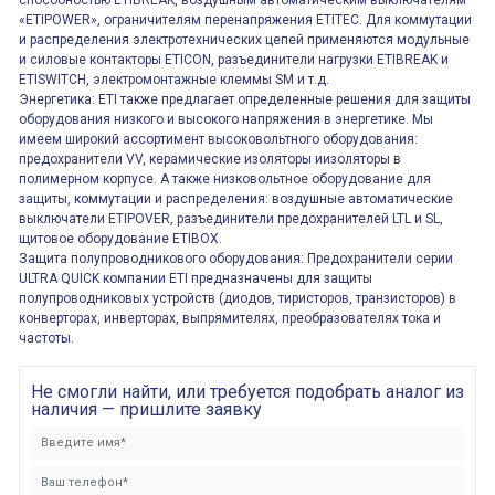
способностью ETIBREAK, воздушным автоматическим выключателям
«ETIPOWER», ограничителям перенапряжения ETITEC. Для коммутации
и распределения электротехнических цепей применяются модульные
и силовые контакторы ETICON, разъединители нагрузки ETIBREAK и
ETISWITCH, электромонтажные клеммы SM и т.д.
Энергетика: ETI также предлагает определенные решения для защиты
оборудования низкого и высокого напряжения в энергетике. Мы
имеем широкий ассортимент высоковольтного оборудования:
предохранители VV, керамические изоляторы иизоляторы в
полимерном корпусе. А также низковольтное оборудование для
защиты, коммутации и распределения: воздушные автоматические
выключатели ETIPOVER, разъединители предохранителей LTL и SL,
щитовое оборудование ETIBOX.
Защита полупроводникового оборудования: Предохранители серии
ULTRA QUICK компании ETI предназначены для защиты
полупроводниковых устройств (диодов, тиристоров, транзисторов) в
конверторах, инверторах, выпрямителях, преобразователях тока и
частоты.
Не смогли найти, или требуется подобрать аналог из
наличия — пришлите заявку