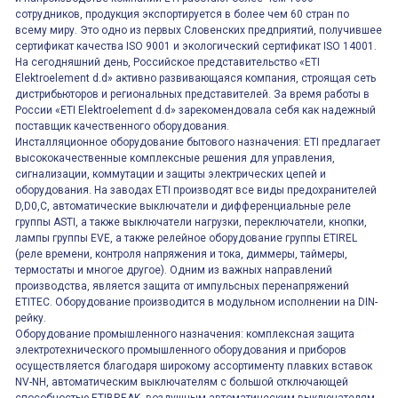
сотрудников, продукция экспортируется в более чем 60 стран по
всему миру. Это одно из первых Словенских предприятий, получившее
сертификат качества ISO 9001 и экологический сертификат ISO 14001.
На сегодняшний день, Российское представительство «ETI
Elektroelement d.d» активно развивающаяся компания, строящая сеть
дистрибьюторов и региональных представителей. За время работы в
России «ETI Elektroelement d.d» зарекомендовала себя как надежный
поставщик качественного оборудования.
Инсталляционное оборудование бытового назначения: ETI предлагает
высококачественные комплексные решения для управления,
сигнализации, коммутации и защиты электрических цепей и
оборудования. На заводах ETI производят все виды предохранителей
D,D0,C, автоматические выключатели и дифференциальные реле
группы ASTI, а также выключатели нагрузки, переключатели, кнопки,
лампы группы EVE, а также релейное оборудование группы ETIREL
(реле времени, контроля напряжения и тока, диммеры, таймеры,
термостаты и многое другое). Одним из важных направлений
производства, является защита от импульсных перенапряжений
ETITEC. Оборудование производится в модульном исполнении на DIN-
рейку.
Оборудование промышленного назначения: комплексная защита
электротехнического промышленного оборудования и приборов
осуществляется благодаря широкому ассортименту плавких вставок
NV-NH, автоматическим выключателям с большой отключающей