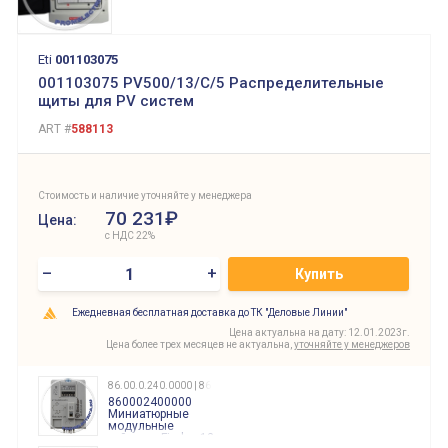
Eti
001103075
001103075 PV500/13/C/5 Распределительные
щиты для PV систем
ART #
588113
Стоимость и наличие уточняйте у менеджера
70 231₽
Цена:
с НДС 22%
–
+
Купить
Ежедневная бесплатная доставка до ТК "Деловые Линии"
Цена актуальна на дату: 12.01.2023г.
Цена более трех месяцев не актуальна,
уточняйте у менеджеров
86.00.0.240.0000 | 860002400000
860002400000
Миниатюрные
модульные
таймеры Finder, 12-