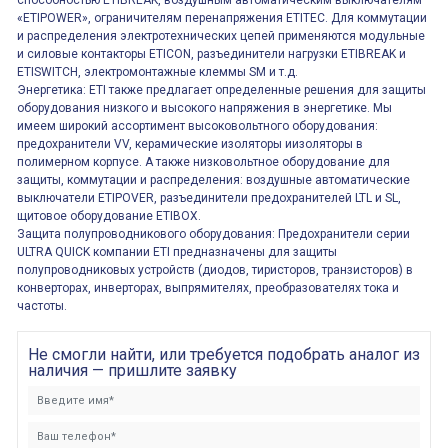
способностью ETIBREAK, воздушным автоматическим выключателям
«ETIPOWER», ограничителям перенапряжения ETITEC. Для коммутации
и распределения электротехнических цепей применяются модульные
и силовые контакторы ETICON, разъединители нагрузки ETIBREAK и
ETISWITCH, электромонтажные клеммы SM и т.д.
Энергетика: ETI также предлагает определенные решения для защиты
оборудования низкого и высокого напряжения в энергетике. Мы
имеем широкий ассортимент высоковольтного оборудования:
предохранители VV, керамические изоляторы иизоляторы в
полимерном корпусе. А также низковольтное оборудование для
защиты, коммутации и распределения: воздушные автоматические
выключатели ETIPOVER, разъединители предохранителей LTL и SL,
щитовое оборудование ETIBOX.
Защита полупроводникового оборудования: Предохранители серии
ULTRA QUICK компании ETI предназначены для защиты
полупроводниковых устройств (диодов, тиристоров, транзисторов) в
конверторах, инверторах, выпрямителях, преобразователях тока и
частоты.
Не смогли найти, или требуется подобрать аналог из
наличия — пришлите заявку