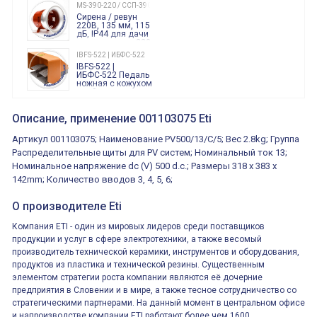
240 Вольт AC/DC
MS-390-220 / ССП-390 220В
Finder
Сирена / ревун
86.00.0.240.0000
220В, 135 мм, 115
дБ, IP44 для дачи
производства 220
Вольт звук ситены
IBFS-522 | ИБФС-522
"пожарная
IBFS-522 |
тревога"
ИБФС-522 Педаль
ножная с кожухом
двойная,
контактная группа
XVR13M05L
2х(1НО+1НЗ)
XVR13M05L
Описание, применение 001103075 Eti
15Ампер 250В
Маячок
вращающийся
Артикул 001103075; Наименование PV500/13/C/5; Вес 2.8kg; Группа
оранжевый
230VAC 130мм
Распределительные щиты для PV систем; Номинальный ток 13;
ВКН8108
Номинальное напряжение dc (V) 500 d.c.; Размеры 318 x 383 x
ВКН8108
Концевой
142mm; Количество вводов 3, 4, 5, 6;
выключатель /
выключатель
путевой,
О производителе Eti
800202300000С | 80 02 0 230 0000 С
алюминиевый
800202300000С
регулируемый
многофункциональные
ролик
Компания ETI - один из мировых лидеров среди поставщиков
реле времени
продукции и услуг в сфере электротехники, а также весомый
0.1cек.-10 дней, 10
функций/режимов
производитель технической керамики, инструментов и оборудования,
продуктов из пластика и технической резины. Существенным
элементом стратегии роста компании являются её дочерние
предприятия в Словении и в мире, а также тесное сотрудничество со
стратегическими партнерами. На данный момент в центральном офисе
и напроизводстве компании ETI работают более чем 1600