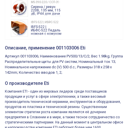
240 Вольт AC/DC
MS-390-220 / ССП-390 220В
Finder
Сирена / ревун
86.00.0.240.0000
220В, 135 мм, 115
дБ, IP44 для дачи
производства 220
Вольт звук ситены
IBFS-522 | ИБФС-522
"пожарная
IBFS-522 |
тревога"
ИБФС-522 Педаль
ножная с кожухом
двойная,
контактная группа
XVR13M05L
2х(1НО+1НЗ)
XVR13M05L
Описание, применение 001103006 Eti
15Ампер 250В
Маячок
вращающийся
Артикул 001103006; Наименование PV500/13/C/2; Вес 1.98kg; Группа
оранжевый
230VAC 130мм
Распределительные щиты для PV систем; Номинальный ток 13;
ВКН8108
Номинальное напряжение dc (V) 500 d.c.; Размеры 318 x 258 x
ВКН8108
Концевой
142mm; Количество вводов 1, 2;
выключатель /
выключатель
путевой,
О производителе Eti
800202300000С | 80 02 0 230 0000 С
алюминиевый
800202300000С
регулируемый
многофункциональные
ролик
Компания ETI - один из мировых лидеров среди поставщиков
реле времени
продукции и услуг в сфере электротехники, а также весомый
0.1cек.-10 дней, 10
функций/режимов
производитель технической керамики, инструментов и оборудования,
продуктов из пластика и технической резины. Существенным
элементом стратегии роста компании являются её дочерние
предприятия в Словении и в мире, а также тесное сотрудничество со
стратегическими партнерами. На данный момент в центральном офисе
и напроизводстве компании ETI работают более чем 1600