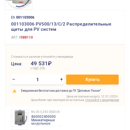
Eti
001103006
001103006 PV500/13/C/2 Распределительные
щиты для PV систем
ART #
588110
Стоимость и наличие уточняйте у менеджера
49 531₽
Цена:
с НДС 22%
–
+
Купить
Ежедневная бесплатная доставка до ТК "Деловые Линии"
Цена актуальна на дату: 12.01.2023г.
Цена более трех месяцев не актуальна,
уточняйте у менеджеров
86.00.0.240.0000 | 860002400000
860002400000
Миниатюрные
модульные
таймеры Finder, 12-