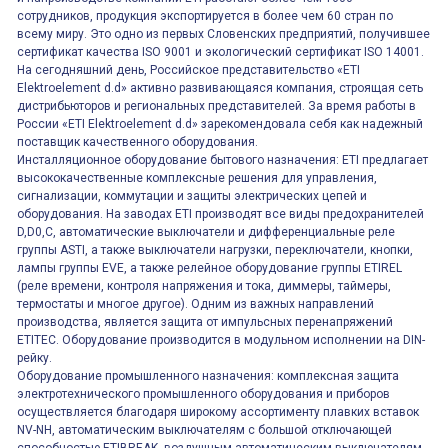
сотрудников, продукция экспортируется в более чем 60 стран по
всему миру. Это одно из первых Словенских предприятий, получившее
сертификат качества ISO 9001 и экологический сертификат ISO 14001.
На сегодняшний день, Российское представительство «ETI
Elektroelement d.d» активно развивающаяся компания, строящая сеть
дистрибьюторов и региональных представителей. За время работы в
России «ETI Elektroelement d.d» зарекомендовала себя как надежный
поставщик качественного оборудования.
Инсталляционное оборудование бытового назначения: ETI предлагает
высококачественные комплексные решения для управления,
сигнализации, коммутации и защиты электрических цепей и
оборудования. На заводах ETI производят все виды предохранителей
D,D0,C, автоматические выключатели и дифференциальные реле
группы ASTI, а также выключатели нагрузки, переключатели, кнопки,
лампы группы EVE, а также релейное оборудование группы ETIREL
(реле времени, контроля напряжения и тока, диммеры, таймеры,
термостаты и многое другое). Одним из важных направлений
производства, является защита от импульсных перенапряжений
ETITEC. Оборудование производится в модульном исполнении на DIN-
рейку.
Оборудование промышленного назначения: комплексная защита
электротехнического промышленного оборудования и приборов
осуществляется благодаря широкому ассортименту плавких вставок
NV-NH, автоматическим выключателям с большой отключающей