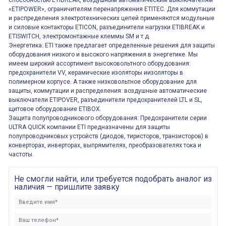
способностью ETIBREAK, воздушным автоматическим выключателям
«ETIPOWER», ограничителям перенапряжения ETITEC. Для коммутации
и распределения электротехнических цепей применяются модульные
и силовые контакторы ETICON, разъединители нагрузки ETIBREAK и
ETISWITCH, электромонтажные клеммы SM и т.д.
Энергетика: ETI также предлагает определенные решения для защиты
оборудования низкого и высокого напряжения в энергетике. Мы
имеем широкий ассортимент высоковольтного оборудования:
предохранители VV, керамические изоляторы иизоляторы в
полимерном корпусе. А также низковольтное оборудование для
защиты, коммутации и распределения: воздушные автоматические
выключатели ETIPOVER, разъединители предохранителей LTL и SL,
щитовое оборудование ETIBOX.
Защита полупроводникового оборудования: Предохранители серии
ULTRA QUICK компании ETI предназначены для защиты
полупроводниковых устройств (диодов, тиристоров, транзисторов) в
конверторах, инверторах, выпрямителях, преобразователях тока и
частоты.
Не смогли найти, или требуется подобрать аналог из
наличия — пришлите заявку