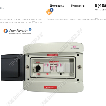
8(49
Доставка
Контакты
мин. сум
0
, предохранители, регуляторы мощности
Компоненты для защиты фотоэлектрических PV-систем
 Распределительные щиты для PV систем