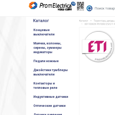
Каталог
Каталог
Тиристоры, диоды
001103029 PV1000/25/C/1
Концевые
выключатели
Маячки, колонны,
сирены, зуммеры
индикаторы
Педали ножные
Джойстики тумблеры
выключатели
Контакторы и
тепловые реле
Индуктивные датчики
Оптические датчики
Датчики давления