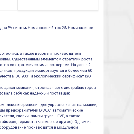
0.1cек.-10 дней, 10
функций/режимов
 для PV систем; Номинальный ток 25; Номинальное
тротехники, а также весомый производитель
резины. Существенным элементом стратегии роста
ество со стратегическими партнерами. На данный
ников, продукция экспортируется в более чем 60
чества ISO 9001 и экологический сертификат ISO
ивающаяся компания, строящая сеть дистрибьюторов
ендовала себя как надежный поставщик
омплексные решения для управления, сигнализации,
иды предохранителей D,D0,C, автоматические
атели, кнопки, лампы группы EVE, а также
таймеры, термостаты и многое другое). Одним из
 Оборудование производится в модульном