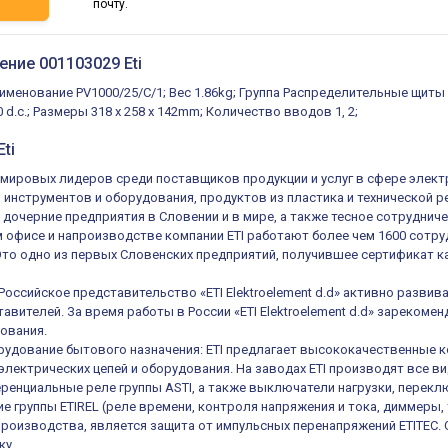
ь
почту.
ение 001103029 Eti
аименование PV1000/25/C/1; Вес 1.86kg; Группа Распределительные щиты
 d.c.; Размеры 318 x 258 x 142mm; Количество вводов 1, 2;
ti
из мировых лидеров среди поставщиков продукции и услуг в сфере элек
, инструментов и оборудования, продуктов из пластика и технической 
 дочерние предприятия в Словении и в мире, а также тесное сотруднич
 офисе и напроизводстве компании ETI работают более чем 1600 сотруд
 Это одно из первых Словенских предприятий, получившее сертификат ка
 Российское представительство «ETI Elektroelement d.d» активно разв
авителей. За время работы в России «ETI Elektroelement d.d» зареком
ования.
удование бытового назначения: ETI предлагает высококачественные к
электрических цепей и оборудования. На заводах ETI производят все в
енциальные реле группы ASTI, а также выключатели нагрузки, переключ
е группы ETIREL (реле времени, контроля напряжения и тока, диммеры, 
роизводства, является защита от импульсных перенапряжений ETITEC.
ку.