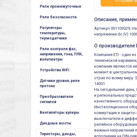
Отправит
Реле промежуточные
Реле безопасности
Описание, примен
Регуляторы
Артикул 001103029; Н
температуры,
напряжение dc (V) 1000
термодатчики
О производителе E
Реле контроля фаз,
напряжения, тока, ПЛК,
Компания ETI - один 
вольтметры
технической керамики
компании являются её
Устройства WiFi
момент в центральном
стран по всему миру.
Датчики уровня, реле
14001.
протока
На сегодняшний день,
и региональных предст
Преобразователи
качественного оборуд
сигналов
Инсталляционное обор
коммутации и защиты 
Вентиляторы кулеры
выключатели и диффер
Диодные мосты
релейное оборудовани
важных направлений п
Тиристоры, диоды,
исполнении на DIN-рей