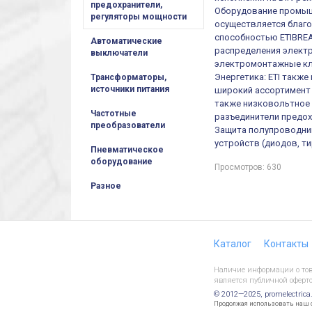
предохранители,
Оборудование промыш
регуляторы мощности
осуществляется благ
способностью ETIBREA
Автоматические
распределения электр
выключатели
электромонтажные кл
Энергетика: ETI такж
Трансформаторы,
источники питания
широкий ассортимент 
также низковольтное 
Частотные
разъединители предох
преобразователи
Защита полупроводни
устройств (диодов, т
Пневматическое
оборудование
Просмотров: 630
Разное
Каталог
Контакты
Наличие информации о това
является публичной оферто
© 2012—2025, promelectrica
Продолжая использовать наш са