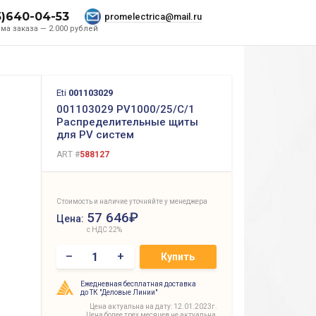
5)640-04-53
promelectrica@mail.ru
ма заказа — 2.000 рублей
Eti
001103029
001103029 PV1000/25/C/1
Распределительные щиты
для PV систем
ART #
588127
Стоимость и наличие уточняйте у менеджера
57 646₽
Цена:
с НДС 22%
–
+
Купить
Ежедневная бесплатная доставка
до ТК "Деловые Линии"
Цена актуальна на дату: 12.01.2023г.
Цена более трех месяцев не актуальна,