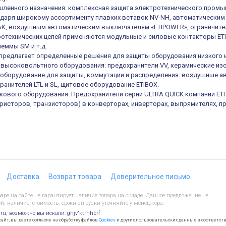
ленного назначения: комплексная защита электротехнического промы
одаря широкому ассортименту плавких вставок NV-NH, автоматическ
K, воздушным автоматическим выключателям «ETIPOWER», ограничител
отехнических цепей применяются модульные и силовые контакторы ETIC
еммы SM и т.д.
е предлагает определенные решения для защиты оборудования низкого 
высоковольтного оборудования: предохранители VV, керамические из
оборудование для защиты, коммутации и распределения: воздушные а
ранителей LTL и SL, щитовое оборудование ETIBOX.
кового оборудования: Предохранители серии ULTRA QUICK компании ET
иристоров, транзисторов) в конверторах, инверторах, выпрямителях, п
Доставка
Возврат товара
Доверительное письмо
ре на сайте не гарантирует наличие товара на складе. Данное предложение не
й, наличие, стоимость, сроки отгрузки уточняйте у менеджера.
.ru, возможно вы искали: ghjv'ktrnhbrf
йт, вы даете согласие на обработку файлов
Cookies
и других пользовательских данных, в соответст