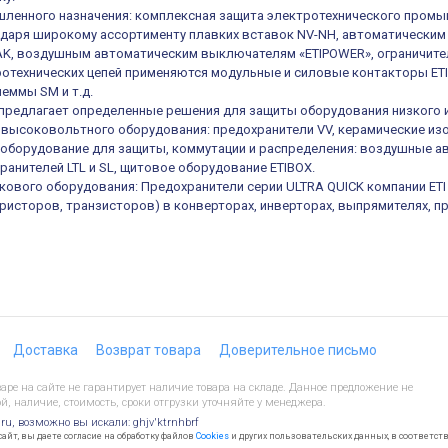
ленного назначения: комплексная защита электротехнического промы
одаря широкому ассортименту плавких вставок NV-NH, автоматическ
K, воздушным автоматическим выключателям «ETIPOWER», ограничител
отехнических цепей применяются модульные и силовые контакторы ETIC
еммы SM и т.д.
е предлагает определенные решения для защиты оборудования низкого 
высоковольтного оборудования: предохранители VV, керамические из
оборудование для защиты, коммутации и распределения: воздушные а
ранителей LTL и SL, щитовое оборудование ETIBOX.
кового оборудования: Предохранители серии ULTRA QUICK компании ET
иристоров, транзисторов) в конверторах, инверторах, выпрямителях, п
Доставка
Возврат товара
Доверительное письмо
ре на сайте не гарантирует наличие товара на складе. Данное предложение не
й, наличие, стоимость, сроки отгрузки уточняйте у менеджера.
.ru, возможно вы искали: ghjv'ktrnhbrf
йт, вы даете согласие на обработку файлов
Cookies
и других пользовательских данных, в соответст