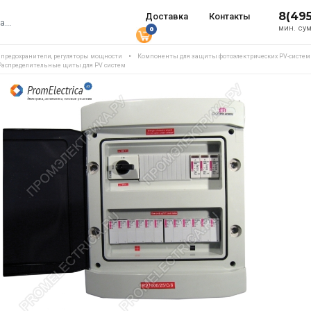
8(49
Доставка
Контакты
мин. сум
0
, предохранители, регуляторы мощности
Компоненты для защиты фотоэлектрических PV-систем
 Распределительные щиты для PV систем