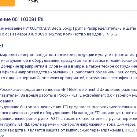
ь
почту.
ение 001103081 Eti
аименование PV1000/13/B/3; Вес 2.56kg; Группа Распределительные щиты
 d.c.; Размеры 318 x 383 x 142mm; Количество вводов 3, 4, 5, 6;
ti
из мировых лидеров среди поставщиков продукции и услуг в сфере элек
, инструментов и оборудования, продуктов из пластика и технической 
 дочерние предприятия в Словении и в мире, а также тесное сотруднич
 офисе и напроизводстве компании ETI работают более чем 1600 сотруд
 Это одно из первых Словенских предприятий, получившее сертификат ка
 Российское представительство «ETI Elektroelement d.d» активно разв
авителей. За время работы в России «ETI Elektroelement d.d» зареком
ования.
удование бытового назначения: ETI предлагает высококачественные к
электрических цепей и оборудования. На заводах ETI производят все в
енциальные реле группы ASTI, а также выключатели нагрузки, переключ
е группы ETIREL (реле времени, контроля напряжения и тока, диммеры, 
роизводства, является защита от импульсных перенапряжений ETITEC.
ку.