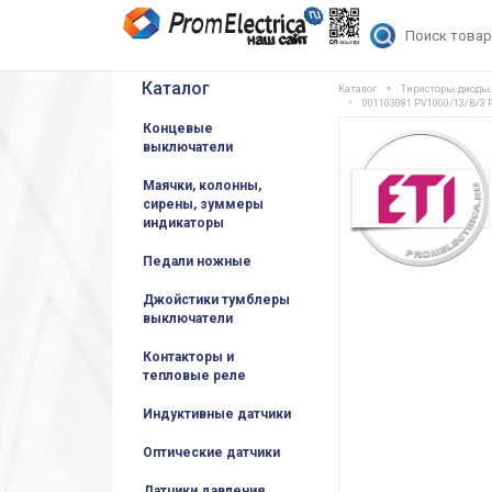
Каталог
Каталог
Тиристоры, диоды
001103081 PV1000/13/B/3
Концевые
выключатели
Маячки, колонны,
сирены, зуммеры
индикаторы
Педали ножные
Джойстики тумблеры
выключатели
Контакторы и
тепловые реле
Индуктивные датчики
Оптические датчики
Датчики давления