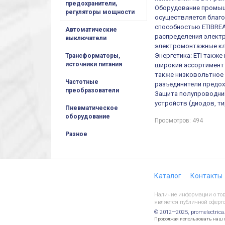
предохранители,
Оборудование промыш
регуляторы мощности
осуществляется благ
способностью ETIBREA
Автоматические
распределения электр
выключатели
электромонтажные кл
Энергетика: ETI такж
Трансформаторы,
источники питания
широкий ассортимент 
также низковольтное 
Частотные
разъединители предох
преобразователи
Защита полупроводни
устройств (диодов, т
Пневматическое
оборудование
Просмотров: 494
Разное
Каталог
Контакты
Наличие информации о това
является публичной оферто
© 2012—2025, promelectrica
Продолжая использовать наш са