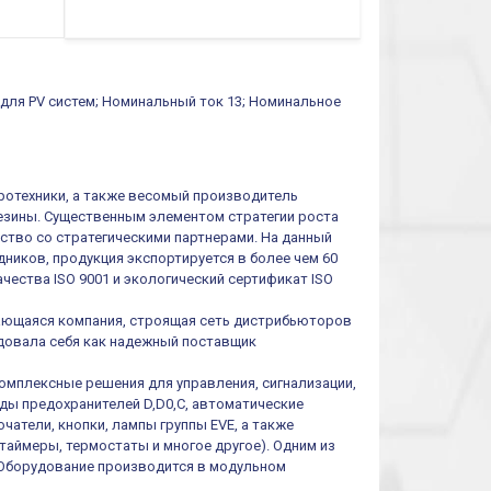
0.1cек.-10 дней, 10
функций/режимов
 для PV систем; Номинальный ток 13; Номинальное
тротехники, а также весомый производитель
резины. Существенным элементом стратегии роста
ество со стратегическими партнерами. На данный
ников, продукция экспортируется в более чем 60
чества ISO 9001 и экологический сертификат ISO
ивающаяся компания, строящая сеть дистрибьюторов
ендовала себя как надежный поставщик
омплексные решения для управления, сигнализации,
иды предохранителей D,D0,C, автоматические
атели, кнопки, лампы группы EVE, а также
таймеры, термостаты и многое другое). Одним из
 Оборудование производится в модульном