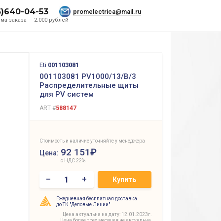
5)640-04-53
promelectrica@mail.ru
ма заказа — 2.000 рублей
Eti
001103081
001103081 PV1000/13/B/3
Распределительные щиты
для PV систем
ART #
588147
Стоимость и наличие уточняйте у менеджера
92 151₽
Цена:
с НДС 22%
–
+
Купить
Ежедневная бесплатная доставка
до ТК "Деловые Линии"
Цена актуальна на дату: 12.01.2023г.
Цена более трех месяцев не актуальна,