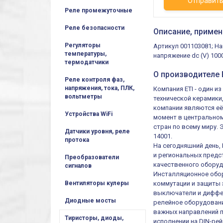
Отправит
Реле промежуточные
Реле безопасности
Описание, примен
Регуляторы
Артикул 001103081; Н
температуры,
напряжение dc (V) 1000
термодатчики
О производителе E
Реле контроля фаз,
напряжения, тока, ПЛК,
Компания ETI - один 
вольтметры
технической керамики
компании являются её
Устройства WiFi
момент в центральном
стран по всему миру.
Датчики уровня, реле
14001.
протока
На сегодняшний день,
и региональных предст
Преобразователи
качественного оборуд
сигналов
Инсталляционное обор
коммутации и защиты 
Вентиляторы кулеры
выключатели и диффер
Диодные мосты
релейное оборудовани
важных направлений п
Тиристоры, диоды,
исполнении на DIN-рей