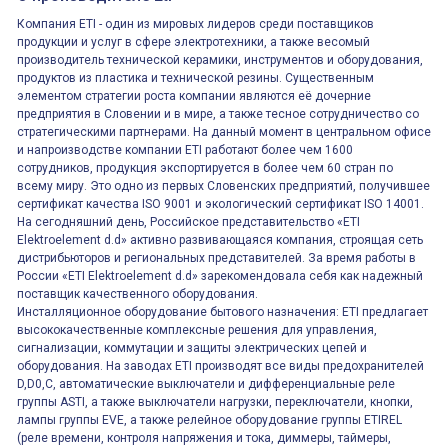
Компания ETI - один из мировых лидеров среди поставщиков
продукции и услуг в сфере электротехники, а также весомый
производитель технической керамики, инструментов и оборудования,
продуктов из пластика и технической резины. Существенным
элементом стратегии роста компании являются её дочерние
предприятия в Словении и в мире, а также тесное сотрудничество со
стратегическими партнерами. На данный момент в центральном офисе
и напроизводстве компании ETI работают более чем 1600
сотрудников, продукция экспортируется в более чем 60 стран по
всему миру. Это одно из первых Словенских предприятий, получившее
сертификат качества ISO 9001 и экологический сертификат ISO 14001.
На сегодняшний день, Российское представительство «ETI
Elektroelement d.d» активно развивающаяся компания, строящая сеть
дистрибьюторов и региональных представителей. За время работы в
России «ETI Elektroelement d.d» зарекомендовала себя как надежный
поставщик качественного оборудования.
Инсталляционное оборудование бытового назначения: ETI предлагает
высококачественные комплексные решения для управления,
сигнализации, коммутации и защиты электрических цепей и
оборудования. На заводах ETI производят все виды предохранителей
D,D0,C, автоматические выключатели и дифференциальные реле
группы ASTI, а также выключатели нагрузки, переключатели, кнопки,
лампы группы EVE, а также релейное оборудование группы ETIREL
(реле времени, контроля напряжения и тока, диммеры, таймеры,