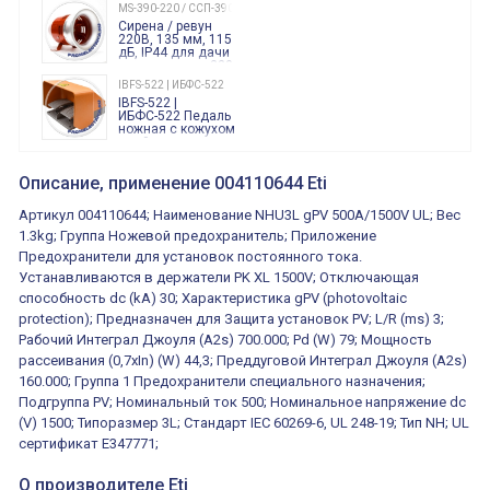
240 Вольт AC/DC
MS-390-220 / ССП-390 220В
Finder
Сирена / ревун
86.00.0.240.0000
220В, 135 мм, 115
дБ, IP44 для дачи
производства 220
Вольт звук ситены
IBFS-522 | ИБФС-522
"пожарная
IBFS-522 |
тревога"
ИБФС-522 Педаль
ножная с кожухом
двойная,
контактная группа
XVR13M05L
2х(1НО+1НЗ)
XVR13M05L
Описание, применение 004110644 Eti
15Ампер 250В
Маячок
вращающийся
Артикул 004110644; Наименование NHU3L gPV 500A/1500V UL; Вес
оранжевый
230VAC 130мм
1.3kg; Группа Ножевой предохранитель; Приложение
ВКН8108
Предохранители для установок постоянного тока.
ВКН8108
Концевой
Устанавливаются в держатели PK XL 1500V; Отключающая
выключатель /
выключатель
способность dc (kA) 30; Характеристика gPV (photovoltaic
путевой,
800202300000С | 80 02 0 230 0000 С
protection); Предназначен для Защита установок PV; L/R (ms) 3;
алюминиевый
800202300000С
регулируемый
Рабочий Интеграл Джоуля (A2s) 700.000; Pd (W) 79; Мощность
многофункциональные
ролик
реле времени
рассеивания (0,7xIn) (W) 44,3; Преддуговой Интеграл Джоуля (A2s)
0.1cек.-10 дней, 10
160.000; Группа 1 Предохранители специального назначения;
функций/режимов
Подгруппа PV; Номинальный ток 500; Номинальное напряжение dc
(V) 1500; Типоразмер 3L; Стандарт IEC 60269-6, UL 248-19; Тип NH; UL
сертификат E347771;
О производителе Eti