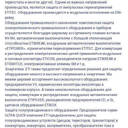
термостаты и многое другое). Одним из важных направлений
производства, является защита от импульсных перенапряжений
ETITEC. Оборудование производится в модульном исполнении на DIN-
рейку.
Оборудование промышленного назначения: комплексная защита
электротехнического промышленного оборудования и приборов
осуществляется благодаря широкому ассортименту плавких вставок
NV-NH, автоматическим выключателям с большой отключающей
способностью ETIBREAK, воздушным автоматическим выключателям
«ETIPOWER», ограничителям перенапряжения ETITEC. Для коммутации
и распределения электротехнических цепей применяются модульные
и силовые контакторы ETICON, разъединители нагрузки ETIBREAK и
ETISWITCH, электромонтажные клеммы SM и т.д.
Энергетика: ETI также предлагает определенные решения для защиты
оборудования низкого и высокого напряжения в энергетике. Мы
имеем широкий ассортимент высоковольтного оборудования:
предохранители VV, керамические изоляторы иизоляторы в
полимерном корпусе. А также низковольтное оборудование для
защиты, коммутации и распределения: воздушные автоматические
выключатели ETIPOVER, разъединители предохранителей LTL и SL,
щитовое оборудование ETIBOX.
Защита полупроводникового оборудования: Предохранители серии
ULTRA QUICK компании ETI предназначены для защиты
полупроводниковых устройств (диодов, тиристоров, транзисторов) в
конверторах, инверторах, выпрямителях, преобразователях тока и