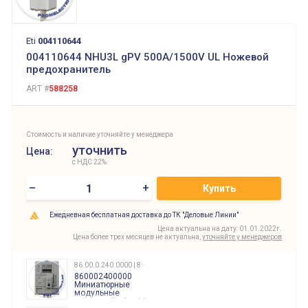
Eti
004110644
004110644 NHU3L gPV 500A/1500V UL Ножевой
предохранитель
ART #
588258
Стоимость и наличие уточняйте у менеджера
уточнить
Цена:
с НДС 22%
–
+
Купить
Ежедневная бесплатная доставка до ТК "Деловые Линии"
Цена актуальна на дату: 01.01.2022г.
Цена более трех месяцев не актуальна,
уточняйте у менеджеров
86.00.0.240.0000 | 860002400000
860002400000
Миниатюрные
модульные
таймеры Finder, 12-