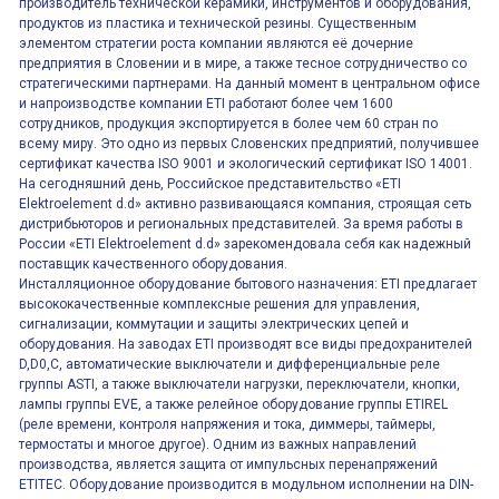
производитель технической керамики, инструментов и оборудования,
продуктов из пластика и технической резины. Существенным
элементом стратегии роста компании являются её дочерние
предприятия в Словении и в мире, а также тесное сотрудничество со
стратегическими партнерами. На данный момент в центральном офисе
и напроизводстве компании ETI работают более чем 1600
сотрудников, продукция экспортируется в более чем 60 стран по
всему миру. Это одно из первых Словенских предприятий, получившее
сертификат качества ISO 9001 и экологический сертификат ISO 14001.
На сегодняшний день, Российское представительство «ETI
Elektroelement d.d» активно развивающаяся компания, строящая сеть
дистрибьюторов и региональных представителей. За время работы в
России «ETI Elektroelement d.d» зарекомендовала себя как надежный
поставщик качественного оборудования.
Инсталляционное оборудование бытового назначения: ETI предлагает
высококачественные комплексные решения для управления,
сигнализации, коммутации и защиты электрических цепей и
оборудования. На заводах ETI производят все виды предохранителей
D,D0,C, автоматические выключатели и дифференциальные реле
группы ASTI, а также выключатели нагрузки, переключатели, кнопки,
лампы группы EVE, а также релейное оборудование группы ETIREL
(реле времени, контроля напряжения и тока, диммеры, таймеры,
термостаты и многое другое). Одним из важных направлений
производства, является защита от импульсных перенапряжений
ETITEC. Оборудование производится в модульном исполнении на DIN-