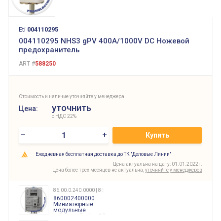
Eti
004110295
004110295 NHS3 gPV 400A/1000V DC Ножевой
предохранитель
ART #
588250
Стоимость и наличие уточняйте у менеджера
уточнить
Цена:
с НДС 22%
–
+
Купить
Ежедневная бесплатная доставка до ТК "Деловые Линии"
Цена актуальна на дату: 01.01.2022г.
Цена более трех месяцев не актуальна,
уточняйте у менеджеров
86.00.0.240.0000 | 860002400000
860002400000
Миниатюрные
модульные
таймеры Finder, 12-