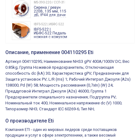
240 Вольт AC/DC
MS-390-220 / ССП-390 220В
Finder
Сирена / ревун
86.00.0.240.0000
220В, 135 мм, 115
дБ, IP44 для дачи
производства 220
Вольт звук ситены
IBFS-522 | ИБФС-522
"пожарная
IBFS-522 |
тревога"
ИБФС-522 Педаль
ножная с кожухом
двойная,
контактная группа
XVR13M05L
2х(1НО+1НЗ)
XVR13M05L
Описание, применение 004110295 Eti
15Ампер 250В
Маячок
вращающийся
Артикул 004110295; Наименование NHS3 gPV 400A/1000V DC; Вес
оранжевый
230VAC 130мм
0.85kg; Группа Ножевой предохранитель; Отключающая
ВКН8108
способность dc (kA) 30; Характеристика gPV; Предназначен для
ВКН8108
Концевой
Защита установок PV; L/R (ms) 1; Рабочий Интеграл Джоуля (A2s)
выключатель /
выключатель
138000; Pd (W) 58; Мощность рассеивания (0,7xIn) (W) 24;
путевой,
800202300000С | 80 02 0 230 0000 С
Преддуговой Интеграл Джоуля (A2s) 46000; Группа 1
алюминиевый
800202300000С
регулируемый
Предохранители специального назначения; Подгруппа PV;
многофункциональные
ролик
реле времени
Номинальный ток 400; Номинальное напряжение dc (V) 1000;
0.1cек.-10 дней, 10
Типоразмер NH3; Стандарт IEC 60269-6; Тип NH;
функций/режимов
О производителе Eti
Компания ETI - один из мировых лидеров среди поставщиков
продукции и услуг в сфере электротехники, а также весомый