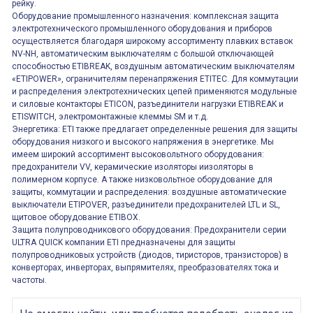
рейку.
Оборудование промышленного назначения: комплексная защита
электротехнического промышленного оборудования и приборов
осуществляется благодаря широкому ассортименту плавких вставок
NV-NH, автоматическим выключателям с большой отключающей
способностью ETIBREAK, воздушным автоматическим выключателям
«ETIPOWER», ограничителям перенапряжения ETITEC. Для коммутации
и распределения электротехнических цепей применяются модульные
и силовые контакторы ETICON, разъединители нагрузки ETIBREAK и
ETISWITCH, электромонтажные клеммы SM и т.д.
Энергетика: ETI также предлагает определенные решения для защиты
оборудования низкого и высокого напряжения в энергетике. Мы
имеем широкий ассортимент высоковольтного оборудования:
предохранители VV, керамические изоляторы иизоляторы в
полимерном корпусе. А также низковольтное оборудование для
защиты, коммутации и распределения: воздушные автоматические
выключатели ETIPOVER, разъединители предохранителей LTL и SL,
щитовое оборудование ETIBOX.
Защита полупроводникового оборудования: Предохранители серии
ULTRA QUICK компании ETI предназначены для защиты
полупроводниковых устройств (диодов, тиристоров, транзисторов) в
конверторах, инверторах, выпрямителях, преобразователях тока и
частоты.