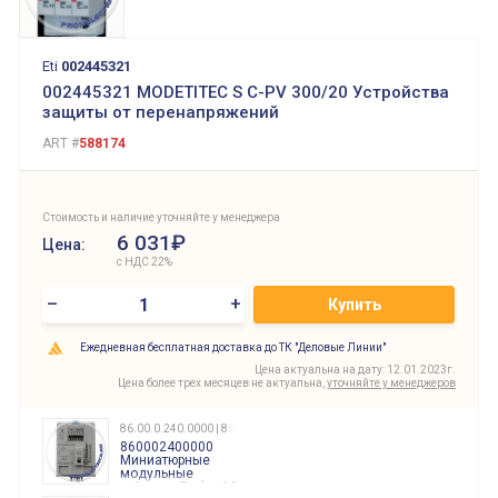
Eti
002445321
002445321 MODETITEC S C-PV 300/20 Устройства
защиты от перенапряжений
ART #
588174
Стоимость и наличие уточняйте у менеджера
6 031₽
Цена:
с НДС 22%
–
+
Купить
Ежедневная бесплатная доставка до ТК "Деловые Линии"
Цена актуальна на дату: 12.01.2023г.
Цена более трех месяцев не актуальна,
уточняйте у менеджеров
86.00.0.240.0000 | 860002400000
860002400000
Миниатюрные
модульные
таймеры Finder, 12-