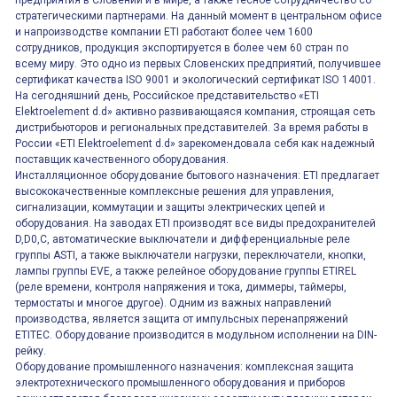
предприятия в Словении и в мире, а также тесное сотрудничество со
стратегическими партнерами. На данный момент в центральном офисе
и напроизводстве компании ETI работают более чем 1600
сотрудников, продукция экспортируется в более чем 60 стран по
всему миру. Это одно из первых Словенских предприятий, получившее
сертификат качества ISO 9001 и экологический сертификат ISO 14001.
На сегодняшний день, Российское представительство «ETI
Elektroelement d.d» активно развивающаяся компания, строящая сеть
дистрибьюторов и региональных представителей. За время работы в
России «ETI Elektroelement d.d» зарекомендовала себя как надежный
поставщик качественного оборудования.
Инсталляционное оборудование бытового назначения: ETI предлагает
высококачественные комплексные решения для управления,
сигнализации, коммутации и защиты электрических цепей и
оборудования. На заводах ETI производят все виды предохранителей
D,D0,C, автоматические выключатели и дифференциальные реле
группы ASTI, а также выключатели нагрузки, переключатели, кнопки,
лампы группы EVE, а также релейное оборудование группы ETIREL
(реле времени, контроля напряжения и тока, диммеры, таймеры,
термостаты и многое другое). Одним из важных направлений
производства, является защита от импульсных перенапряжений
ETITEC. Оборудование производится в модульном исполнении на DIN-
рейку.
Оборудование промышленного назначения: комплексная защита
электротехнического промышленного оборудования и приборов