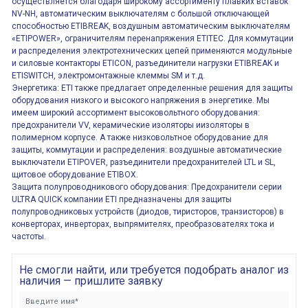
осуществляется благодаря широкому ассортименту плавких вставок
NV-NH, автоматическим выключателям с большой отключающей
способностью ETIBREAK, воздушным автоматическим выключателям
«ETIPOWER», ограничителям перенапряжения ETITEC. Для коммутации
и распределения электротехнических цепей применяются модульные
и силовые контакторы ETICON, разъединители нагрузки ETIBREAK и
ETISWITCH, электромонтажные клеммы SM и т.д.
Энергетика: ETI также предлагает определенные решения для защиты
оборудования низкого и высокого напряжения в энергетике. Мы
имеем широкий ассортимент высоковольтного оборудования:
предохранители VV, керамические изоляторы иизоляторы в
полимерном корпусе. А также низковольтное оборудование для
защиты, коммутации и распределения: воздушные автоматические
выключатели ETIPOVER, разъединители предохранителей LTL и SL,
щитовое оборудование ETIBOX.
Защита полупроводникового оборудования: Предохранители серии
ULTRA QUICK компании ETI предназначены для защиты
полупроводниковых устройств (диодов, тиристоров, транзисторов) в
конверторах, инверторах, выпрямителях, преобразователях тока и
частоты.
Не смогли найти, или требуется подобрать аналог из
наличия — пришлите заявку