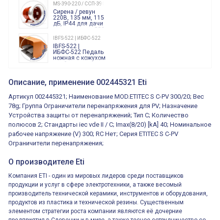
240 Вольт AC/DC
MS-390-220 / ССП-390 220В
Finder
Сирена / ревун
86.00.0.240.0000
220В, 135 мм, 115
дБ, IP44 для дачи
производства 220
Вольт звук ситены
IBFS-522 | ИБФС-522
"пожарная
IBFS-522 |
тревога"
ИБФС-522 Педаль
ножная с кожухом
двойная,
контактная группа
XVR13M05L
2х(1НО+1НЗ)
XVR13M05L
Описание, применение 002445321 Eti
15Ампер 250В
Маячок
вращающийся
Артикул 002445321; Наименование MOD.ETITEC S C-PV 300/20; Вес
оранжевый
230VAC 130мм
78g; Группа Ограничители перенапряжения для PV; Назначение
ВКН8108
Устройства защиты от перенапряжений; Тип C; Количество
ВКН8108
Концевой
полюсов 2; Стандарты iec vde II / C; Imax(8/20) [kA] 40; Номинальное
выключатель /
выключатель
рабочее напряжение (V) 300; RC Нет; Серия ETITEC S C-PV
путевой,
800202300000С | 80 02 0 230 0000 С
Ограничители перенапряжения;
алюминиевый
800202300000С
регулируемый
многофункциональные
ролик
О производителе Eti
реле времени
0.1cек.-10 дней, 10
функций/режимов
Компания ETI - один из мировых лидеров среди поставщиков
продукции и услуг в сфере электротехники, а также весомый
производитель технической керамики, инструментов и оборудования,
продуктов из пластика и технической резины. Существенным
элементом стратегии роста компании являются её дочерние