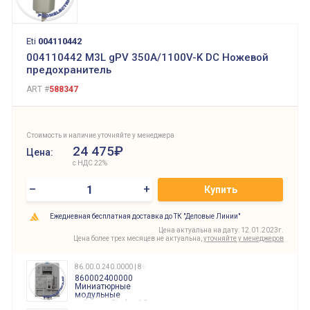
Eti
004110442
004110442 M3L gPV 350A/1100V-K DC Ножевой
предохранитель
ART #
588347
Стоимость и наличие уточняйте у менеджера
24 475₽
Цена:
с НДС 22%
–
+
Купить
Ежедневная бесплатная доставка до ТК "Деловые Линии"
Цена актуальна на дату: 12.01.2023г.
Цена более трех месяцев не актуальна,
уточняйте у менеджеров
86.00.0.240.0000 | 860002400000
860002400000
Миниатюрные
модульные
таймеры Finder, 12-