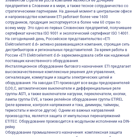
элементом стратегии роста компании являются её дочерние
предприятия в Словении и в мире, а также тесное сотрудничество со
стратегическими партнерами. На данный момент в центральном офисе
и напроизводстве компании ETI работают более чем 1600
сотрудников, продукция экспортируется в более чем 60 стран по
всему миру. Это одно из первых Словенских предприятий, получившее
сертификат качества ISO 9001 и экологический сертификат ISO 14001.
На сегодняшний день, Российское представительство «ETI
Elektroelement d.d» активно развивающаяся компания, строящая сеть
дистрибьюторов и региональных представителей. За время работы в
России «ETI Elektroelement d.d» зарекомендовала себя как надежный
поставщик качественного оборудования.
Инсталляционное оборудование бытового назначения: ETI предлагает
высококачественные комплексные решения для управления,
сигнализации, коммутации и защиты электрических цепей и
оборудования. На заводах ETI производят все виды предохранителей
D,D0,C, автоматические выключатели и дифференциальные реле
группы ASTI, а также выключатели нагрузки, переключатели, кнопки,
лампы группы EVE, а также релейное оборудование группы ETIREL
(реле времени, контроля напряжения и тока, диммеры, таймеры,
термостаты и многое другое). Одним из важных направлений
производства, является защита от импульсных перенапряжений
ETITEC. Оборудование производится в модульном исполнении на DIN-
рейку.
Оборудование промышленного назначения: комплексная защита