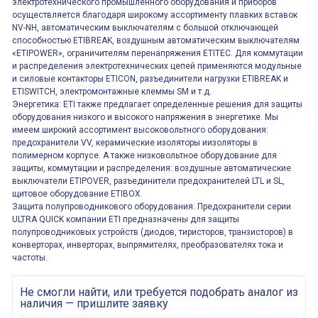
электротехнического промышленного оборудования и приборов
осуществляется благодаря широкому ассортименту плавких вставок
NV-NH, автоматическим выключателям с большой отключающей
способностью ETIBREAK, воздушным автоматическим выключателям
«ETIPOWER», ограничителям перенапряжения ETITEC. Для коммутации
и распределения электротехнических цепей применяются модульные
и силовые контакторы ETICON, разъединители нагрузки ETIBREAK и
ETISWITCH, электромонтажные клеммы SM и т.д.
Энергетика: ETI также предлагает определенные решения для защиты
оборудования низкого и высокого напряжения в энергетике. Мы
имеем широкий ассортимент высоковольтного оборудования:
предохранители VV, керамические изоляторы иизоляторы в
полимерном корпусе. А также низковольтное оборудование для
защиты, коммутации и распределения: воздушные автоматические
выключатели ETIPOVER, разъединители предохранителей LTL и SL,
щитовое оборудование ETIBOX.
Защита полупроводникового оборудования: Предохранители серии
ULTRA QUICK компании ETI предназначены для защиты
полупроводниковых устройств (диодов, тиристоров, транзисторов) в
конверторах, инверторах, выпрямителях, преобразователях тока и
частоты.
Не смогли найти, или требуется подобрать аналог из
наличия — пришлите заявку