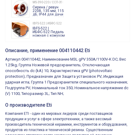
240 Вольт AC/DC
MS-390-220 / ССП-390 220В
Finder
Сирена / ревун
86.00.0.240.0000
220В, 135 мм, 115
дБ, IP44 для дачи
производства 220
Вольт звук ситены
IBFS-522 | ИБФС-522
"пожарная
IBFS-522 |
тревога"
ИБФС-522 Педаль
ножная с кожухом
двойная,
контактная группа
XVR13M05L
2х(1НО+1НЗ)
XVR13M05L
Описание, применение 004110442 Eti
15Ампер 250В
Маячок
вращающийся
Артикул 004110442; Наименование M3L gPV 350A/1100V-K DC; Вес
оранжевый
230VAC 130мм
1.25kg; Группа Ножевой предохранитель; Отключающая
ВКН8108
способность dc (kA) 10; Характеристика gPV (photovoltaic
ВКН8108
Концевой
protection); Предназначен для Защита установок PV; Индикация
выключатель /
выключатель
ударная игла; Группа 1 Предохранители специального назначения;
путевой,
800202300000С | 80 02 0 230 0000 С
Подгруппа PV; Номинальный ток 350; Номинальное напряжение dc
алюминиевый
800202300000С
регулируемый
(V) 1100; Типоразмер 3L; Тип NH;
многофункциональные
ролик
реле времени
0.1cек.-10 дней, 10
О производителе Eti
функций/режимов
Компания ETI - один из мировых лидеров среди поставщиков
продукции и услуг в сфере электротехники, а также весомый
производитель технической керамики, инструментов и оборудования,
продуктов из пластика и технической резины. Существенным