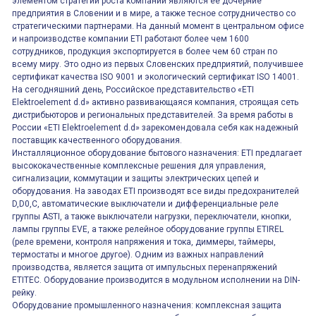
элементом стратегии роста компании являются её дочерние
предприятия в Словении и в мире, а также тесное сотрудничество со
стратегическими партнерами. На данный момент в центральном офисе
и напроизводстве компании ETI работают более чем 1600
сотрудников, продукция экспортируется в более чем 60 стран по
всему миру. Это одно из первых Словенских предприятий, получившее
сертификат качества ISO 9001 и экологический сертификат ISO 14001.
На сегодняшний день, Российское представительство «ETI
Elektroelement d.d» активно развивающаяся компания, строящая сеть
дистрибьюторов и региональных представителей. За время работы в
России «ETI Elektroelement d.d» зарекомендовала себя как надежный
поставщик качественного оборудования.
Инсталляционное оборудование бытового назначения: ETI предлагает
высококачественные комплексные решения для управления,
сигнализации, коммутации и защиты электрических цепей и
оборудования. На заводах ETI производят все виды предохранителей
D,D0,C, автоматические выключатели и дифференциальные реле
группы ASTI, а также выключатели нагрузки, переключатели, кнопки,
лампы группы EVE, а также релейное оборудование группы ETIREL
(реле времени, контроля напряжения и тока, диммеры, таймеры,
термостаты и многое другое). Одним из важных направлений
производства, является защита от импульсных перенапряжений
ETITEC. Оборудование производится в модульном исполнении на DIN-
рейку.
Оборудование промышленного назначения: комплексная защита