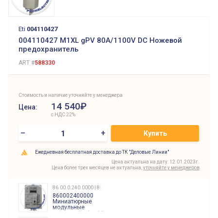
Eti
004110427
004110427 M1XL gPV 80A/1100V DC Ножевой
предохранитель
ART #
588330
Стоимость и наличие уточняйте у менеджера
14 540₽
Цена:
с НДС 22%
–
+
Купить
Ежедневная бесплатная доставка до ТК "Деловые Линии"
Цена актуальна на дату: 12.01.2023г.
Цена более трех месяцев не актуальна,
уточняйте у менеджеров
86.00.0.240.0000 | 860002400000
860002400000
Миниатюрные
модульные
таймеры Finder, 12-