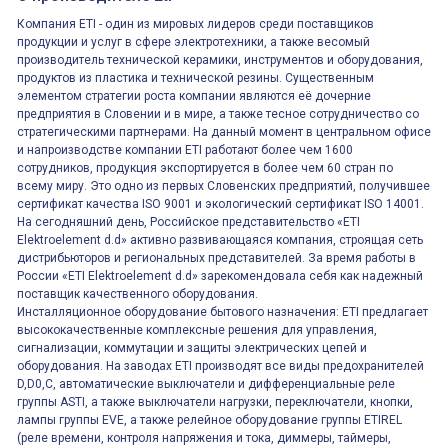
Компания ETI - один из мировых лидеров среди поставщиков
продукции и услуг в сфере электротехники, а также весомый
производитель технической керамики, инструментов и оборудования,
продуктов из пластика и технической резины. Существенным
элементом стратегии роста компании являются её дочерние
предприятия в Словении и в мире, а также тесное сотрудничество со
стратегическими партнерами. На данный момент в центральном офисе
и напроизводстве компании ETI работают более чем 1600
сотрудников, продукция экспортируется в более чем 60 стран по
всему миру. Это одно из первых Словенских предприятий, получившее
сертификат качества ISO 9001 и экологический сертификат ISO 14001.
На сегодняшний день, Российское представительство «ETI
Elektroelement d.d» активно развивающаяся компания, строящая сеть
дистрибьюторов и региональных представителей. За время работы в
России «ETI Elektroelement d.d» зарекомендовала себя как надежный
поставщик качественного оборудования.
Инсталляционное оборудование бытового назначения: ETI предлагает
высококачественные комплексные решения для управления,
сигнализации, коммутации и защиты электрических цепей и
оборудования. На заводах ETI производят все виды предохранителей
D,D0,C, автоматические выключатели и дифференциальные реле
группы ASTI, а также выключатели нагрузки, переключатели, кнопки,
лампы группы EVE, а также релейное оборудование группы ETIREL
(реле времени, контроля напряжения и тока, диммеры, таймеры,