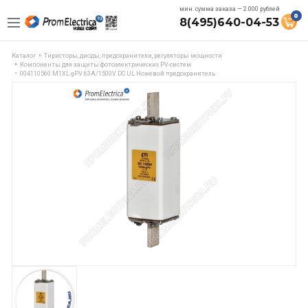
мин. сумма заказа — 2.000 рублей
0
8(495)640-04-53
Каталог
Тиристоры, диоды, предохранители, регуляторы мощности
Компоненты для защиты фотоэлектрических PV-систем
004110560 M1XL gPV 63A/1500V DC UL Ножевой предохранитель