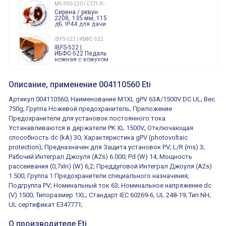
240 Вольт AC/DC
MS-390-220 / ССП-390 220В
Finder
Сирена / ревун
86.00.0.240.0000
220В, 135 мм, 115
дБ, IP44 для дачи
производства 220
Вольт звук ситены
IBFS-522 | ИБФС-522
"пожарная
IBFS-522 |
тревога"
ИБФС-522 Педаль
ножная с кожухом
двойная,
контактная группа
XVR13M05L
2х(1НО+1НЗ)
XVR13M05L
Описание, применение 004110560 Eti
15Ампер 250В
Маячок
вращающийся
Артикул 004110560; Наименование M1XL gPV 63A/1500V DC UL; Вес
оранжевый
230VAC 130мм
750g; Группа Ножевой предохранитель; Приложение
ВКН8108
Предохранители для установок постоянного тока.
ВКН8108
Концевой
Устанавливаются в держатели PK XL 1500V; Отключающая
выключатель /
выключатель
способность dc (kA) 30; Характеристика gPV (photovoltaic
путевой,
800202300000С | 80 02 0 230 0000 С
protection); Предназначен для Защита установок PV; L/R (ms) 3;
алюминиевый
800202300000С
регулируемый
Рабочий Интеграл Джоуля (A2s) 6.000; Pd (W) 14; Мощность
многофункциональные
ролик
реле времени
рассеивания (0,7xIn) (W) 6,2; Преддуговой Интеграл Джоуля (A2s)
0.1cек.-10 дней, 10
1.500; Группа 1 Предохранители специального назначения;
функций/режимов
Подгруппа PV; Номинальный ток 63; Номинальное напряжение dc
(V) 1500; Типоразмер 1XL; Стандарт IEC 60269-6, UL 248-19; Тип NH;
UL сертификат E347771;
О производителе Eti