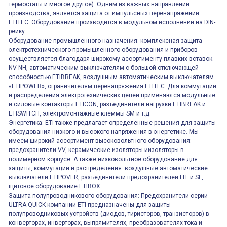
термостаты и многое другое). Одним из важных направлений
производства, является защита от импульсных перенапряжений
ETITEC. Оборудование производится в модульном исполнении на DIN-
рейку.
Оборудование промышленного назначения: комплексная защита
электротехнического промышленного оборудования и приборов
осуществляется благодаря широкому ассортименту плавких вставок
NV-NH, автоматическим выключателям с большой отключающей
способностью ETIBREAK, воздушным автоматическим выключателям
«ETIPOWER», ограничителям перенапряжения ETITEC. Для коммутации
и распределения электротехнических цепей применяются модульные
и силовые контакторы ETICON, разъединители нагрузки ETIBREAK и
ETISWITCH, электромонтажные клеммы SM и т.д.
Энергетика: ETI также предлагает определенные решения для защиты
оборудования низкого и высокого напряжения в энергетике. Мы
имеем широкий ассортимент высоковольтного оборудования:
предохранители VV, керамические изоляторы иизоляторы в
полимерном корпусе. А также низковольтное оборудование для
защиты, коммутации и распределения: воздушные автоматические
выключатели ETIPOVER, разъединители предохранителей LTL и SL,
щитовое оборудование ETIBOX.
Защита полупроводникового оборудования: Предохранители серии
ULTRA QUICK компании ETI предназначены для защиты
полупроводниковых устройств (диодов, тиристоров, транзисторов) в
конверторах, инверторах, выпрямителях, преобразователях тока и