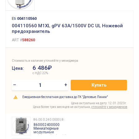
Eti
004110560
004110560 M1XL gPV 63A/1500V DC UL Ножевой
предохранитель
ART #
588260
Стоимость и наличие уточняйте у менеджера
6 486₽
Цена:
с НДС 22%
–
+
Купить
Ежедневная бесплатная доставка до ТК "Деловые Линии"
Цена актуальна на дату: 12.01.2023г.
Цена более трех месяцев не актуальна,
уточняйте у менеджеров
86.00.0.240.0000 | 860002400000
860002400000
Миниатюрные
модульные
таймеры Finder, 12-