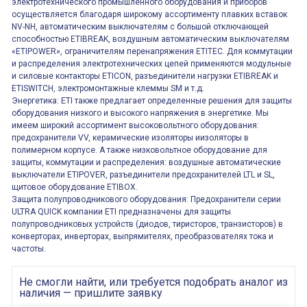
электротехнического промышленного оборудования и приборов
осуществляется благодаря широкому ассортименту плавких вставок
NV-NH, автоматическим выключателям с большой отключающей
способностью ETIBREAK, воздушным автоматическим выключателям
«ETIPOWER», ограничителям перенапряжения ETITEC. Для коммутации
и распределения электротехнических цепей применяются модульные
и силовые контакторы ETICON, разъединители нагрузки ETIBREAK и
ETISWITCH, электромонтажные клеммы SM и т.д.
Энергетика: ETI также предлагает определенные решения для защиты
оборудования низкого и высокого напряжения в энергетике. Мы
имеем широкий ассортимент высоковольтного оборудования:
предохранители VV, керамические изоляторы иизоляторы в
полимерном корпусе. А также низковольтное оборудование для
защиты, коммутации и распределения: воздушные автоматические
выключатели ETIPOVER, разъединители предохранителей LTL и SL,
щитовое оборудование ETIBOX.
Защита полупроводникового оборудования: Предохранители серии
ULTRA QUICK компании ETI предназначены для защиты
полупроводниковых устройств (диодов, тиристоров, транзисторов) в
конверторах, инверторах, выпрямителях, преобразователях тока и
частоты.
Не смогли найти, или требуется подобрать аналог из
наличия — пришлите заявку