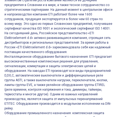
элементом стратегии роста компании являются её дочерние
предприятия в Словении и в мире, а также тесное сотрудничество со
стратегическими партнерами. На данный момент в центральном офисе
и напроизводстве компании ETI работают более чем 1600
сотрудников, продукция экспортируется в более чем 60 стран по
всему миру. Это одно из первых Словенских предприятий, получившее
сертификат качества ISO 9001 и экологический сертификат ISO 14001.
На сегодняшний день, Российское представительство «ETI
Elektroelement d.d» активно развивающаяся компания, строящая сеть
дистрибьюторов и региональных представителей. За время работы в
России «ETI Elektroelement d.d» зарекомендовала себя как надежный
поставщик качественного оборудования.
Инсталляционное оборудование бытового назначения: ETI предлагает
высококачественные комплексные решения для управления,
сигнализации, коммутации и защиты электрических цепей и
оборудования. На заводах ETI производят все виды предохранителей
D,D0,C, автоматические выключатели и дифференциальные реле
группы ASTI, а также выключатели нагрузки, переключатели, кнопки,
лампы группы EVE, а также релейное оборудование группы ETIREL
(реле времени, контроля напряжения и тока, диммеры, таймеры,
термостаты и многое другое). Одним из важных направлений
производства, является защита от импульсных перенапряжений
ETITEC. Оборудование производится в модульном исполнении на DIN-
рейку.
Оборудование промышленного назначения: комплексная защита