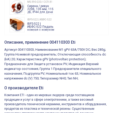
240 Вольт AC/DC
MS-390-220 / ССП-390 220В
Finder
Сирена / ревун
86.00.0.240.0000
220В, 135 мм, 115
дБ, IP44 для дачи
производства 220
Вольт звук ситены
IBFS-522 | ИБФС-522
"пожарная
IBFS-522 |
тревога"
ИБФС-522 Педаль
ножная с кожухом
двойная,
контактная группа
XVR13M05L
2х(1НО+1НЗ)
XVR13M05L
Описание, применение 004110303 Eti
15Ампер 250В
Маячок
вращающийся
Артикул 004110303; Наименование M1 gPV 63A/750V DC; Вес 285g;
оранжевый
230VAC 130мм
Группа Ножевой предохранитель; Отключающая способность dc
ВКН8108
(kA) 20; Характеристика gPV (photovoltaic protection);
ВКН8108
Концевой
Предназначен для Защита установок PV; Индикация Верхний
выключатель /
выключатель
индикатор состояния; Группа 1 Предохранители специального
путевой,
800202300000С | 80 02 0 230 0000 С
назначения; Подгруппа PV; Номинальный ток 63; Номинальное
алюминиевый
800202300000С
регулируемый
напряжение dc (V) 750; Типоразмер NH0; Тип NH;
многофункциональные
ролик
реле времени
0.1cек.-10 дней, 10
О производителе Eti
функций/режимов
Компания ETI - один из мировых лидеров среди поставщиков
продукции и услуг в сфере электротехники, а также весомый
производитель технической керамики, инструментов и оборудования,
продуктов из пластика и технической резины. Существенным