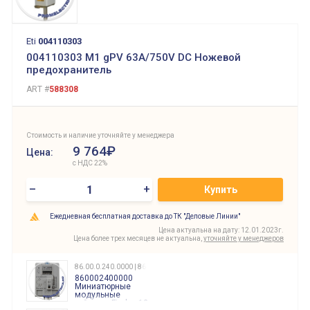
Eti
004110303
004110303 M1 gPV 63A/750V DC Ножевой
предохранитель
ART #
588308
Стоимость и наличие уточняйте у менеджера
9 764₽
Цена:
с НДС 22%
–
+
Купить
Ежедневная бесплатная доставка до ТК "Деловые Линии"
Цена актуальна на дату: 12.01.2023г.
Цена более трех месяцев не актуальна,
уточняйте у менеджеров
86.00.0.240.0000 | 860002400000
860002400000
Миниатюрные
модульные
таймеры Finder, 12-