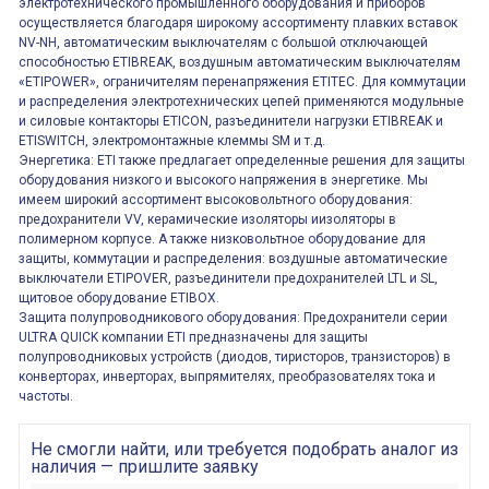
электротехнического промышленного оборудования и приборов
осуществляется благодаря широкому ассортименту плавких вставок
NV-NH, автоматическим выключателям с большой отключающей
способностью ETIBREAK, воздушным автоматическим выключателям
«ETIPOWER», ограничителям перенапряжения ETITEC. Для коммутации
и распределения электротехнических цепей применяются модульные
и силовые контакторы ETICON, разъединители нагрузки ETIBREAK и
ETISWITCH, электромонтажные клеммы SM и т.д.
Энергетика: ETI также предлагает определенные решения для защиты
оборудования низкого и высокого напряжения в энергетике. Мы
имеем широкий ассортимент высоковольтного оборудования:
предохранители VV, керамические изоляторы иизоляторы в
полимерном корпусе. А также низковольтное оборудование для
защиты, коммутации и распределения: воздушные автоматические
выключатели ETIPOVER, разъединители предохранителей LTL и SL,
щитовое оборудование ETIBOX.
Защита полупроводникового оборудования: Предохранители серии
ULTRA QUICK компании ETI предназначены для защиты
полупроводниковых устройств (диодов, тиристоров, транзисторов) в
конверторах, инверторах, выпрямителях, преобразователях тока и
частоты.
Не смогли найти, или требуется подобрать аналог из
наличия — пришлите заявку