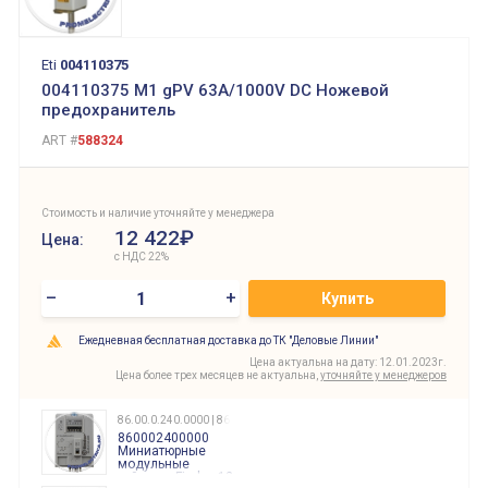
Eti
004110375
004110375 M1 gPV 63A/1000V DC Ножевой
предохранитель
ART #
588324
Стоимость и наличие уточняйте у менеджера
12 422₽
Цена:
с НДС 22%
–
+
Купить
Ежедневная бесплатная доставка до ТК "Деловые Линии"
Цена актуальна на дату: 12.01.2023г.
Цена более трех месяцев не актуальна,
уточняйте у менеджеров
86.00.0.240.0000 | 860002400000
860002400000
Миниатюрные
модульные
таймеры Finder, 12-