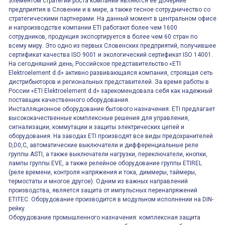
элементом стратегии роста компании являются её дочерние
предприятия в Словении и в мире, а также тесное сотрудничество со
стратегическими партнерами. На данный момент в центральном офисе
и напроизводстве компании ETI работают более чем 1600
сотрудников, продукция экспортируется в более чем 60 стран по
всему миру. Это одно из первых Словенских предприятий, получившее
сертификат качества ISO 9001 и экологический сертификат ISO 14001.
На сегодняшний день, Российское представительство «ETI
Elektroelement d.d» активно развивающаяся компания, строящая сеть
дистрибьюторов и региональных представителей. За время работы в
России «ETI Elektroelement d.d» зарекомендовала себя как надежный
поставщик качественного оборудования.
Инсталляционное оборудование бытового назначения: ETI предлагает
высококачественные комплексные решения для управления,
сигнализации, коммутации и защиты электрических цепей и
оборудования. На заводах ETI производят все виды предохранителей
D,D0,C, автоматические выключатели и дифференциальные реле
группы ASTI, а также выключатели нагрузки, переключатели, кнопки,
лампы группы EVE, а также релейное оборудование группы ETIREL
(реле времени, контроля напряжения и тока, диммеры, таймеры,
термостаты и многое другое). Одним из важных направлений
производства, является защита от импульсных перенапряжений
ETITEC. Оборудование производится в модульном исполнении на DIN-
рейку.
Оборудование промышленного назначения: комплексная защита