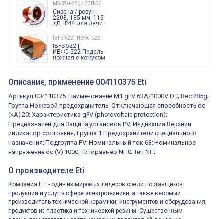
240 Вольт AC/DC
MS-390-220 / ССП-390 220В
Finder
Сирена / ревун
86.00.0.240.0000
220В, 135 мм, 115
дБ, IP44 для дачи
производства 220
Вольт звук ситены
IBFS-522 | ИБФС-522
"пожарная
IBFS-522 |
тревога"
ИБФС-522 Педаль
ножная с кожухом
двойная,
контактная группа
XVR13M05L
2х(1НО+1НЗ)
XVR13M05L
Описание, применение 004110375 Eti
15Ампер 250В
Маячок
вращающийся
Артикул 004110375; Наименование M1 gPV 63A/1000V DC; Вес 285g;
оранжевый
230VAC 130мм
Группа Ножевой предохранитель; Отключающая способность dc
ВКН8108
(kA) 20; Характеристика gPV (photovoltaic protection);
ВКН8108
Концевой
Предназначен для Защита установок PV; Индикация Верхний
выключатель /
выключатель
индикатор состояния; Группа 1 Предохранители специального
путевой,
800202300000С | 80 02 0 230 0000 С
назначения; Подгруппа PV; Номинальный ток 63; Номинальное
алюминиевый
800202300000С
регулируемый
напряжение dc (V) 1000; Типоразмер NH0; Тип NH;
многофункциональные
ролик
реле времени
0.1cек.-10 дней, 10
О производителе Eti
функций/режимов
Компания ETI - один из мировых лидеров среди поставщиков
продукции и услуг в сфере электротехники, а также весомый
производитель технической керамики, инструментов и оборудования,
продуктов из пластика и технической резины. Существенным