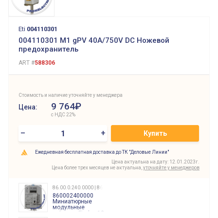
Eti
004110301
004110301 M1 gPV 40A/750V DC Ножевой
предохранитель
ART #
588306
Стоимость и наличие уточняйте у менеджера
9 764₽
Цена:
с НДС 22%
–
+
Купить
Ежедневная бесплатная доставка до ТК "Деловые Линии"
Цена актуальна на дату: 12.01.2023г.
Цена более трех месяцев не актуальна,
уточняйте у менеджеров
86.00.0.240.0000 | 860002400000
860002400000
Миниатюрные
модульные
таймеры Finder, 12-