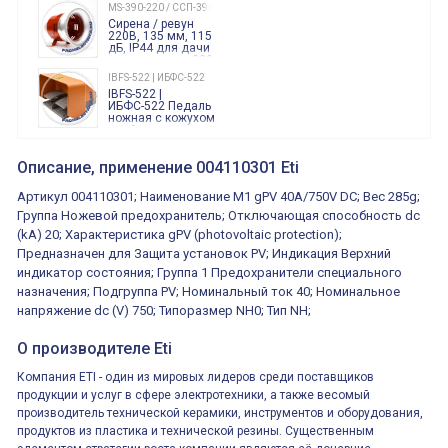
240 Вольт AC/DC
MS-390-220 / ССП-390 220В
Finder
Сирена / ревун
86.00.0.240.0000
220В, 135 мм, 115
дБ, IP44 для дачи
производства 220
Вольт звук ситены
IBFS-522 | ИБФС-522
"пожарная
IBFS-522 |
тревога"
ИБФС-522 Педаль
ножная с кожухом
двойная,
контактная группа
XVR13M05L
2х(1НО+1НЗ)
XVR13M05L
Описание, применение 004110301 Eti
15Ампер 250В
Маячок
вращающийся
Артикул 004110301; Наименование M1 gPV 40A/750V DC; Вес 285g;
оранжевый
230VAC 130мм
Группа Ножевой предохранитель; Отключающая способность dc
ВКН8108
(kA) 20; Характеристика gPV (photovoltaic protection);
ВКН8108
Концевой
Предназначен для Защита установок PV; Индикация Верхний
выключатель /
выключатель
индикатор состояния; Группа 1 Предохранители специального
путевой,
800202300000С | 80 02 0 230 0000 С
назначения; Подгруппа PV; Номинальный ток 40; Номинальное
алюминиевый
800202300000С
регулируемый
напряжение dc (V) 750; Типоразмер NH0; Тип NH;
многофункциональные
ролик
реле времени
0.1cек.-10 дней, 10
О производителе Eti
функций/режимов
Компания ETI - один из мировых лидеров среди поставщиков
продукции и услуг в сфере электротехники, а также весомый
производитель технической керамики, инструментов и оборудования,
продуктов из пластика и технической резины. Существенным