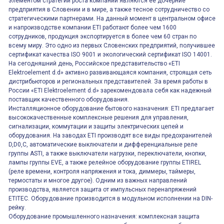
элементом стратегии роста компании являются её дочерние
предприятия в Словении и в мире, а также тесное сотрудничество со
стратегическими партнерами. На данный момент в центральном офисе
и напроизводстве компании ETI работают более чем 1600
сотрудников, продукция экспортируется в более чем 60 стран по
всему миру. Это одно из первых Словенских предприятий, получившее
сертификат качества ISO 9001 и экологический сертификат ISO 14001.
На сегодняшний день, Российское представительство «ETI
Elektroelement d.d» активно развивающаяся компания, строящая сеть
дистрибьюторов и региональных представителей. За время работы в
России «ETI Elektroelement d.d» зарекомендовала себя как надежный
поставщик качественного оборудования.
Инсталляционное оборудование бытового назначения: ETI предлагает
высококачественные комплексные решения для управления,
сигнализации, коммутации и защиты электрических цепей и
оборудования. На заводах ETI производят все виды предохранителей
D,D0,C, автоматические выключатели и дифференциальные реле
группы ASTI, а также выключатели нагрузки, переключатели, кнопки,
лампы группы EVE, а также релейное оборудование группы ETIREL
(реле времени, контроля напряжения и тока, диммеры, таймеры,
термостаты и многое другое). Одним из важных направлений
производства, является защита от импульсных перенапряжений
ETITEC. Оборудование производится в модульном исполнении на DIN-
рейку.
Оборудование промышленного назначения: комплексная защита