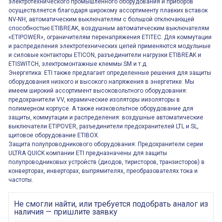
электротехнического промышленного оборудования и приборов
осуществляется благодаря широкому ассортименту плавких вставок
NV-NH, автоматическим выключателям с большой отключающей
способностью ETIBREAK, воздушным автоматическим выключателям
«ETIPOWER», ограничителям перенапряжения ETITEC. Для коммутации
и распределения электротехнических цепей применяются модульные
и силовые контакторы ETICON, разъединители нагрузки ETIBREAK и
ETISWITCH, электромонтажные клеммы SM и т.д.
Энергетика: ETI также предлагает определенные решения для защиты
оборудования низкого и высокого напряжения в энергетике. Мы
имеем широкий ассортимент высоковольтного оборудования:
предохранители VV, керамические изоляторы иизоляторы в
полимерном корпусе. А также низковольтное оборудование для
защиты, коммутации и распределения: воздушные автоматические
выключатели ETIPOVER, разъединители предохранителей LTL и SL,
щитовое оборудование ETIBOX.
Защита полупроводникового оборудования: Предохранители серии
ULTRA QUICK компании ETI предназначены для защиты
полупроводниковых устройств (диодов, тиристоров, транзисторов) в
конверторах, инверторах, выпрямителях, преобразователях тока и
частоты.
Не смогли найти, или требуется подобрать аналог из
наличия — пришлите заявку