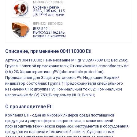
240 Вольт AC/DC
MS-390-220 / ССП-390 220В
Finder
Сирена / ревун
86.00.0.240.0000
220В, 135 мм, 115
дБ, IP44 для дачи
производства 220
Вольт звук ситены
IBFS-522 | ИБФС-522
"пожарная
IBFS-522 |
тревога"
ИБФС-522 Педаль
ножная с кожухом
двойная,
контактная группа
XVR13M05L
2х(1НО+1НЗ)
XVR13M05L
Описание, применение 004110300 Eti
15Ампер 250В
Маячок
вращающийся
Артикул 004110300; Наименование M1 gPV 32A/750V DC; Вес 250g;
оранжевый
230VAC 130мм
Группа Ножевой предохранитель; Отключающая способность dc
ВКН8108
(kA) 20; Характеристика gPV (photovoltaic protection);
ВКН8108
Концевой
Предназначен для Защита установок PV; Индикация Верхний
выключатель /
выключатель
индикатор состояния; Группа 1 Предохранители специального
путевой,
800202300000С | 80 02 0 230 0000 С
назначения; Подгруппа PV; Номинальный ток 32; Номинальное
алюминиевый
800202300000С
регулируемый
напряжение dc (V) 750; Типоразмер NH0; Тип NH;
многофункциональные
ролик
реле времени
0.1cек.-10 дней, 10
О производителе Eti
функций/режимов
Компания ETI - один из мировых лидеров среди поставщиков
продукции и услуг в сфере электротехники, а также весомый
производитель технической керамики, инструментов и оборудования,
продуктов из пластика и технической резины. Существенным