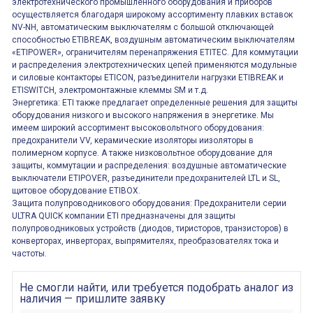
электротехнического промышленного оборудования и приборов
осуществляется благодаря широкому ассортименту плавких вставок
NV-NH, автоматическим выключателям с большой отключающей
способностью ETIBREAK, воздушным автоматическим выключателям
«ETIPOWER», ограничителям перенапряжения ETITEC. Для коммутации
и распределения электротехнических цепей применяются модульные
и силовые контакторы ETICON, разъединители нагрузки ETIBREAK и
ETISWITCH, электромонтажные клеммы SM и т.д.
Энергетика: ETI также предлагает определенные решения для защиты
оборудования низкого и высокого напряжения в энергетике. Мы
имеем широкий ассортимент высоковольтного оборудования:
предохранители VV, керамические изоляторы иизоляторы в
полимерном корпусе. А также низковольтное оборудование для
защиты, коммутации и распределения: воздушные автоматические
выключатели ETIPOVER, разъединители предохранителей LTL и SL,
щитовое оборудование ETIBOX.
Защита полупроводникового оборудования: Предохранители серии
ULTRA QUICK компании ETI предназначены для защиты
полупроводниковых устройств (диодов, тиристоров, транзисторов) в
конверторах, инверторах, выпрямителях, преобразователях тока и
частоты.
Не смогли найти, или требуется подобрать аналог из
наличия — пришлите заявку