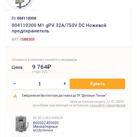
Eti
004110300
004110300 M1 gPV 32A/750V DC Ножевой
предохранитель
ART #
588305
Стоимость и наличие уточняйте у менеджера
9 764₽
Цена:
с НДС 22%
–
+
Купить
Ежедневная бесплатная доставка до ТК "Деловые Линии"
Цена актуальна на дату: 12.01.2023г.
Цена более трех месяцев не актуальна,
уточняйте у менеджеров
86.00.0.240.0000 | 860002400000
860002400000
Миниатюрные
модульные
таймеры Finder, 12-