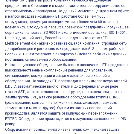
элементом стратегии роста компании являются её дочерние
предприятия в Словении и в мире, а также тесное сотрудничество со
стратегическими партнерами. На данный момент в центральном офисе
и напроизводстве компании ETI работают более чем 1600
сотрудников, продукция экспортируется в более чем 60 стран по
всему миру. Это одно из первых Словенских предприятий, получившее
сертификат качества ISO 9001 и экологический сертификат ISO 14001.
На сегодняшний день, Российское представительство «ETI
Elektroelement d.d» активно развивающаяся компания, строящая сеть
дистрибьюторов и региональных представителей. За время работы в
России «ETI Elektroelement d.d» зарекомендовала себя как надежный
поставщик качественного оборудования.
Инсталляционное оборудование бытового назначения: ETI предлагает
высококачественные комплексные решения для управления,
сигнализации, коммутации и защиты электрических цепей и
оборудования. На заводах ETI производят все виды предохранителей
D,D0,C, автоматические выключатели и дифференциальные реле
группы ASTI, а также выключатели нагрузки, переключатели, кнопки,
лампы группы EVE, а также релейное оборудование группы ETIREL
(реле времени, контроля напряжения и тока, диммеры, таймеры,
термостаты и многое другое). Одним из важных направлений
производства, является защита от импульсных перенапряжений
ETITEC. Оборудование производится в модульном исполнении на DIN-
рейку.
Оборудование промышленного назначения: комплексная защита