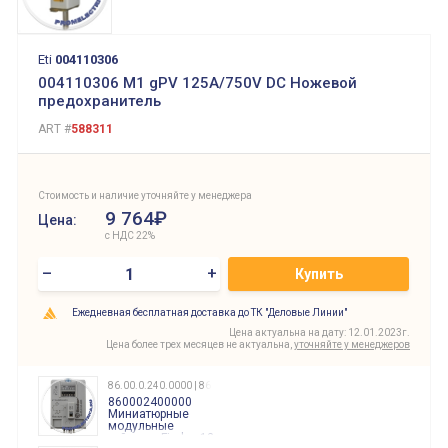
Eti
004110306
004110306 M1 gPV 125A/750V DC Ножевой
предохранитель
ART #
588311
Стоимость и наличие уточняйте у менеджера
9 764₽
Цена:
с НДС 22%
–
+
Купить
Ежедневная бесплатная доставка до ТК "Деловые Линии"
Цена актуальна на дату: 12.01.2023г.
Цена более трех месяцев не актуальна,
уточняйте у менеджеров
86.00.0.240.0000 | 860002400000
860002400000
Миниатюрные
модульные
таймеры Finder, 12-