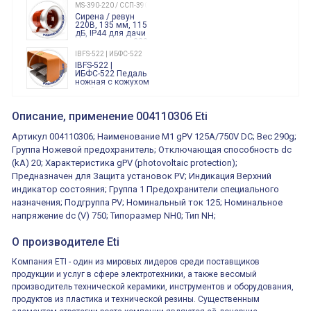
240 Вольт AC/DC
MS-390-220 / ССП-390 220В
Finder
Сирена / ревун
86.00.0.240.0000
220В, 135 мм, 115
дБ, IP44 для дачи
производства 220
Вольт звук ситены
IBFS-522 | ИБФС-522
"пожарная
IBFS-522 |
тревога"
ИБФС-522 Педаль
ножная с кожухом
двойная,
контактная группа
XVR13M05L
2х(1НО+1НЗ)
XVR13M05L
Описание, применение 004110306 Eti
15Ампер 250В
Маячок
вращающийся
Артикул 004110306; Наименование M1 gPV 125A/750V DC; Вес 290g;
оранжевый
230VAC 130мм
Группа Ножевой предохранитель; Отключающая способность dc
ВКН8108
(kA) 20; Характеристика gPV (photovoltaic protection);
ВКН8108
Концевой
Предназначен для Защита установок PV; Индикация Верхний
выключатель /
выключатель
индикатор состояния; Группа 1 Предохранители специального
путевой,
800202300000С | 80 02 0 230 0000 С
назначения; Подгруппа PV; Номинальный ток 125; Номинальное
алюминиевый
800202300000С
регулируемый
напряжение dc (V) 750; Типоразмер NH0; Тип NH;
многофункциональные
ролик
реле времени
0.1cек.-10 дней, 10
О производителе Eti
функций/режимов
Компания ETI - один из мировых лидеров среди поставщиков
продукции и услуг в сфере электротехники, а также весомый
производитель технической керамики, инструментов и оборудования,
продуктов из пластика и технической резины. Существенным