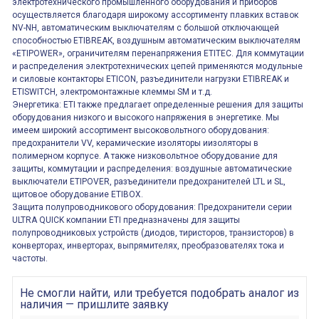
электротехнического промышленного оборудования и приборов
осуществляется благодаря широкому ассортименту плавких вставок
NV-NH, автоматическим выключателям с большой отключающей
способностью ETIBREAK, воздушным автоматическим выключателям
«ETIPOWER», ограничителям перенапряжения ETITEC. Для коммутации
и распределения электротехнических цепей применяются модульные
и силовые контакторы ETICON, разъединители нагрузки ETIBREAK и
ETISWITCH, электромонтажные клеммы SM и т.д.
Энергетика: ETI также предлагает определенные решения для защиты
оборудования низкого и высокого напряжения в энергетике. Мы
имеем широкий ассортимент высоковольтного оборудования:
предохранители VV, керамические изоляторы иизоляторы в
полимерном корпусе. А также низковольтное оборудование для
защиты, коммутации и распределения: воздушные автоматические
выключатели ETIPOVER, разъединители предохранителей LTL и SL,
щитовое оборудование ETIBOX.
Защита полупроводникового оборудования: Предохранители серии
ULTRA QUICK компании ETI предназначены для защиты
полупроводниковых устройств (диодов, тиристоров, транзисторов) в
конверторах, инверторах, выпрямителях, преобразователях тока и
частоты.
Не смогли найти, или требуется подобрать аналог из
наличия — пришлите заявку