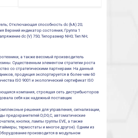
тель; Отключающая способность dc (kA) 20;
ция Верхний индикатор состояния; Группа 1
пряжение dc (V) 750; Типоразмер NH0; Тип NH;
тротехники, а также весомый производитель
резины. Существенным элементом стратегии роста
ество со стратегическими партнерами. На данный
ников, продукция экспортируется в более чем 60
чества ISO 9001 и экологический сертификат ISO
ивающаяся компания, строящая сеть дистрибьюторов
ендовала себя как надежный поставщик
омплексные решения для управления, сигнализации,
иды предохранителей D,D0,C, автоматические
атели, кнопки, лампы группы EVE, а также
таймеры, термостаты и многое другое). Одним из
 Оборудование производится в модульном