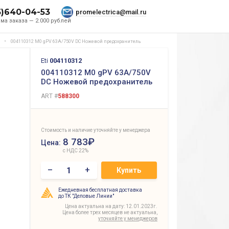
5)640-04-53
promelectrica@mail.ru
ма заказа — 2.000 рублей
004110312 M0 gPV 63A/750V DC Ножевой предохранитель
Eti
004110312
004110312 M0 gPV 63A/750V
DC Ножевой предохранитель
ART #
588300
Стоимость и наличие уточняйте у менеджера
8 783₽
Цена:
с НДС 22%
–
+
Купить
Ежедневная бесплатная доставка
до ТК "Деловые Линии"
Цена актуальна на дату: 12.01.2023г.
Цена более трех месяцев не актуальна,
уточняйте у менеджеров