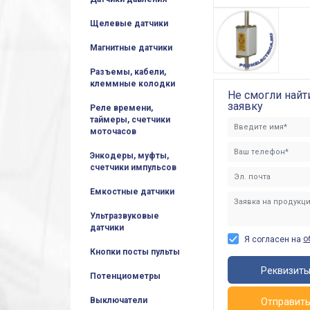
Щелевые датчики
Магнитные датчики
Разъемы, кабели,
клеммные колодки
Не смогли найт
заявку
Реле времени,
таймеры, счетчики
моточасов
Энкодеры, муфты,
счетчики импульсов
Емкостные датчики
Ультразвуковые
датчики
о
Я согласен на
Кнопки посты пульты
Реквизит
Потенциометры
Выключатели
Отправит