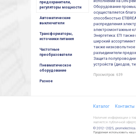
исполнении на DIN-рей
предохранители,
Оборудование промыш
регуляторы мощности
осуществляется благ
способностью ETIBREA
Автоматические
выключатели
распределения электр
электромонтажные кл
Трансформаторы,
Энергетика: ETI такж
источники питания
широкий ассортимент 
также низковольтное 
Частотные
разъединители предох
преобразователи
Защита полупроводни
устройств (диодов, т
Пневматическое
оборудование
Просмотров: 639
Разное
Каталог
Контакты
Наличие информации о това
является публичной оферто
© 2012—2025, promelectrica
Продолжая использовать наш са