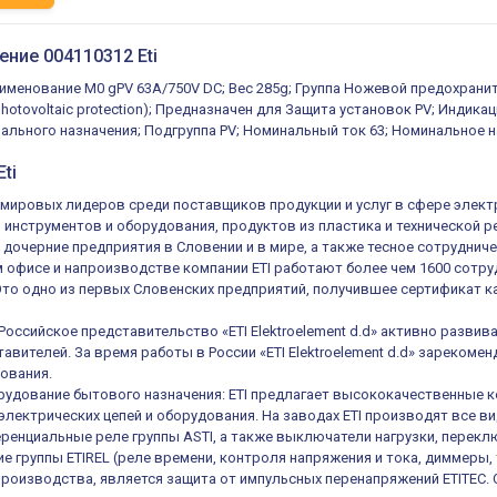
ение 004110312 Eti
аименование M0 gPV 63A/750V DC; Вес 285g; Группа Ножевой предохрани
hotovoltaic protection); Предназначен для Защита установок PV; Индика
льного назначения; Подгруппа PV; Номинальный ток 63; Номинальное на
ti
из мировых лидеров среди поставщиков продукции и услуг в сфере элек
, инструментов и оборудования, продуктов из пластика и технической 
 дочерние предприятия в Словении и в мире, а также тесное сотруднич
 офисе и напроизводстве компании ETI работают более чем 1600 сотруд
 Это одно из первых Словенских предприятий, получившее сертификат ка
 Российское представительство «ETI Elektroelement d.d» активно разв
авителей. За время работы в России «ETI Elektroelement d.d» зареком
ования.
удование бытового назначения: ETI предлагает высококачественные к
электрических цепей и оборудования. На заводах ETI производят все в
енциальные реле группы ASTI, а также выключатели нагрузки, переключ
е группы ETIREL (реле времени, контроля напряжения и тока, диммеры, 
роизводства, является защита от импульсных перенапряжений ETITEC.