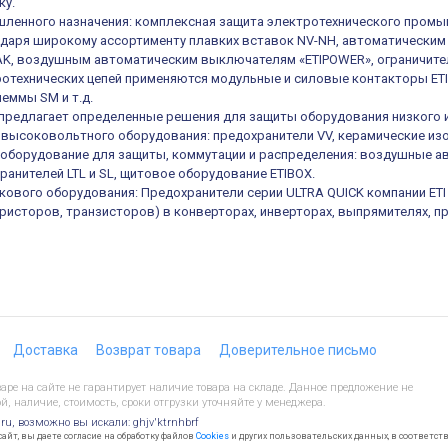
ку.
ленного назначения: комплексная защита электротехнического промы
одаря широкому ассортименту плавких вставок NV-NH, автоматическ
K, воздушным автоматическим выключателям «ETIPOWER», ограничител
отехнических цепей применяются модульные и силовые контакторы ETIC
еммы SM и т.д.
е предлагает определенные решения для защиты оборудования низкого 
высоковольтного оборудования: предохранители VV, керамические из
оборудование для защиты, коммутации и распределения: воздушные а
ранителей LTL и SL, щитовое оборудование ETIBOX.
кового оборудования: Предохранители серии ULTRA QUICK компании ET
иристоров, транзисторов) в конверторах, инверторах, выпрямителях, п
Доставка
Возврат товара
Доверительное письмо
ре на сайте не гарантирует наличие товара на складе. Данное предложение не
й, наличие, стоимость, сроки отгрузки уточняйте у менеджера.
.ru, возможно вы искали: ghjv'ktrnhbrf
йт, вы даете согласие на обработку файлов
Cookies
и других пользовательских данных, в соответст