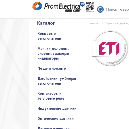
Каталог
Каталог
Тиристоры, диоды
Концевые
выключатели
Маячки, колонны,
сирены, зуммеры
индикаторы
Педали ножные
Джойстики тумблеры
выключатели
Контакторы и
тепловые реле
Индуктивные датчики
Оптические датчики
Датчики давления