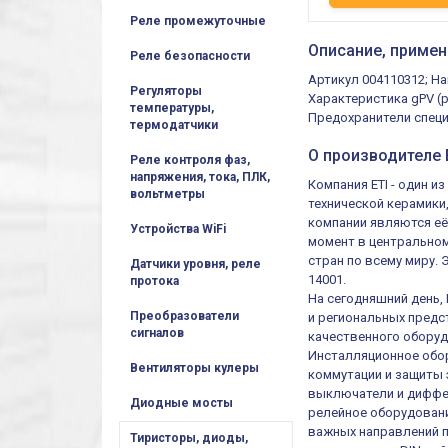
Реле промежуточные
Описание, примен
Реле безопасности
Артикул 004110312; Н
Регуляторы
Характеристика gPV (p
температуры,
Предохранители специа
термодатчики
О производителе E
Реле контроля фаз,
напряжения, тока, ПЛК,
Компания ETI - один 
вольтметры
технической керамики
компании являются её
Устройства WiFi
момент в центральном
стран по всему миру.
Датчики уровня, реле
14001.
протока
На сегодняшний день,
Преобразователи
и региональных предст
сигналов
качественного оборуд
Инсталляционное обор
Вентиляторы кулеры
коммутации и защиты 
выключатели и диффер
Диодные мосты
релейное оборудовани
важных направлений п
Тиристоры, диоды,