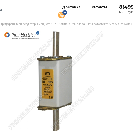
8(49
Доставка
Контакты
мин. сум
0
, предохранители, регуляторы мощности
Компоненты для защиты фотоэлектрических PV-систем