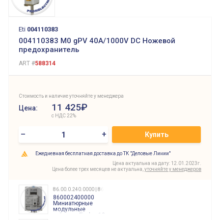
Eti
004110383
004110383 M0 gPV 40A/1000V DC Ножевой
предохранитель
ART #
588314
Стоимость и наличие уточняйте у менеджера
11 425₽
Цена:
с НДС 22%
–
+
Купить
Ежедневная бесплатная доставка до ТК "Деловые Линии"
Цена актуальна на дату: 12.01.2023г.
Цена более трех месяцев не актуальна,
уточняйте у менеджеров
86.00.0.240.0000 | 860002400000
860002400000
Миниатюрные
модульные
таймеры Finder, 12-