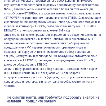
электротехнического промышленного оборудования и приборов
осуществляется благодаря широкому ассортименту плавких вставок
NV-NH, автоматическим выключателям с большой отключающей
способностью ETIBREAK, воздушным автоматическим выключателям
«ETIPOWER», ограничителям перенапряжения ETITEC. Для коммутации
и распределения электротехнических цепей применяются модульные
и силовые контакторы ETICON, разъединители нагрузки ETIBREAK и
ETISWITCH, электромонтажные клеммы SM и т.д.
Энергетика: ETI также предлагает определенные решения для защиты
оборудования низкого и высокого напряжения в энергетике. Мы
имеем широкий ассортимент высоковольтного оборудования:
предохранители VV, керамические изоляторы иизоляторы в
полимерном корпусе. А также низковольтное оборудование для
защиты, коммутации и распределения: воздушные автоматические
выключатели ETIPOVER, разъединители предохранителей LTL и SL,
щитовое оборудование ETIBOX.
Защита полупроводникового оборудования: Предохранители серии
ULTRA QUICK компании ETI предназначены для защиты
полупроводниковых устройств (диодов, тиристоров, транзисторов) в
конверторах, инверторах, выпрямителях, преобразователях тока и
частоты.
Не смогли найти, или требуется подобрать аналог из
наличия — пришлите заявку