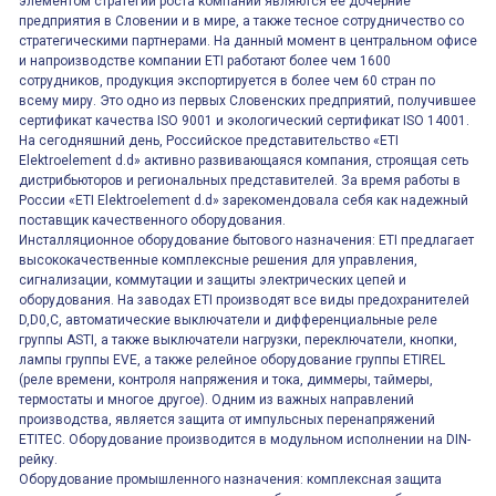
элементом стратегии роста компании являются её дочерние
предприятия в Словении и в мире, а также тесное сотрудничество со
стратегическими партнерами. На данный момент в центральном офисе
и напроизводстве компании ETI работают более чем 1600
сотрудников, продукция экспортируется в более чем 60 стран по
всему миру. Это одно из первых Словенских предприятий, получившее
сертификат качества ISO 9001 и экологический сертификат ISO 14001.
На сегодняшний день, Российское представительство «ETI
Elektroelement d.d» активно развивающаяся компания, строящая сеть
дистрибьюторов и региональных представителей. За время работы в
России «ETI Elektroelement d.d» зарекомендовала себя как надежный
поставщик качественного оборудования.
Инсталляционное оборудование бытового назначения: ETI предлагает
высококачественные комплексные решения для управления,
сигнализации, коммутации и защиты электрических цепей и
оборудования. На заводах ETI производят все виды предохранителей
D,D0,C, автоматические выключатели и дифференциальные реле
группы ASTI, а также выключатели нагрузки, переключатели, кнопки,
лампы группы EVE, а также релейное оборудование группы ETIREL
(реле времени, контроля напряжения и тока, диммеры, таймеры,
термостаты и многое другое). Одним из важных направлений
производства, является защита от импульсных перенапряжений
ETITEC. Оборудование производится в модульном исполнении на DIN-
рейку.
Оборудование промышленного назначения: комплексная защита