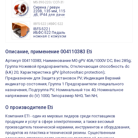
240 Вольт AC/DC
MS-390-220 / ССП-390 220В
Finder
Сирена / ревун
86.00.0.240.0000
220В, 135 мм, 115
дБ, IP44 для дачи
производства 220
Вольт звук ситены
IBFS-522 | ИБФС-522
"пожарная
IBFS-522 |
тревога"
ИБФС-522 Педаль
ножная с кожухом
двойная,
контактная группа
XVR13M05L
2х(1НО+1НЗ)
XVR13M05L
Описание, применение 004110383 Eti
15Ампер 250В
Маячок
вращающийся
Артикул 004110383; Наименование M0 gPV 40A/1000V DC; Вес 285g;
оранжевый
230VAC 130мм
Группа Ножевой предохранитель; Отключающая способность dc
ВКН8108
(kA) 20; Характеристика gPV (photovoltaic protection);
ВКН8108
Концевой
Предназначен для Защита установок PV; Индикация Верхний
выключатель /
выключатель
индикатор состояния; Группа 1 Предохранители специального
путевой,
800202300000С | 80 02 0 230 0000 С
назначения; Подгруппа PV; Номинальный ток 40; Номинальное
алюминиевый
800202300000С
регулируемый
напряжение dc (V) 1000; Типоразмер NH0; Тип NH;
многофункциональные
ролик
реле времени
0.1cек.-10 дней, 10
О производителе Eti
функций/режимов
Компания ETI - один из мировых лидеров среди поставщиков
продукции и услуг в сфере электротехники, а также весомый
производитель технической керамики, инструментов и оборудования,
продуктов из пластика и технической резины. Существенным