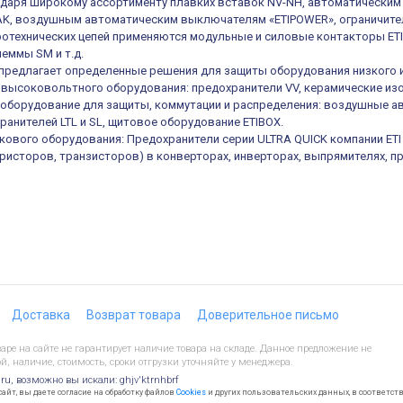
одаря широкому ассортименту плавких вставок NV-NH, автоматическ
K, воздушным автоматическим выключателям «ETIPOWER», ограничител
отехнических цепей применяются модульные и силовые контакторы ETIC
еммы SM и т.д.
е предлагает определенные решения для защиты оборудования низкого 
высоковольтного оборудования: предохранители VV, керамические из
оборудование для защиты, коммутации и распределения: воздушные а
ранителей LTL и SL, щитовое оборудование ETIBOX.
кового оборудования: Предохранители серии ULTRA QUICK компании ET
иристоров, транзисторов) в конверторах, инверторах, выпрямителях, п
Доставка
Возврат товара
Доверительное письмо
ре на сайте не гарантирует наличие товара на складе. Данное предложение не
й, наличие, стоимость, сроки отгрузки уточняйте у менеджера.
.ru, возможно вы искали: ghjv'ktrnhbrf
йт, вы даете согласие на обработку файлов
Cookies
и других пользовательских данных, в соответст