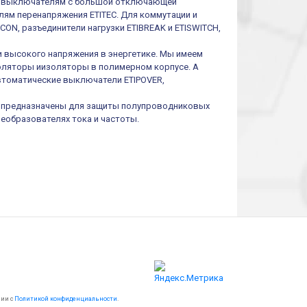
им выключателям с большой отключающей
ям перенапряжения ETITEC. Для коммутации и
ON, разъединители нагрузки ETIBREAK и ETISWITCH,
и высокого напряжения в энергетике. Мы имеем
оляторы иизоляторы в полимерном корпусе. А
втоматические выключатели ETIPOVER,
I предназначены для защиты полупроводниковых
реобразователях тока и частоты.
вии с
Политикой конфиденциальности
.