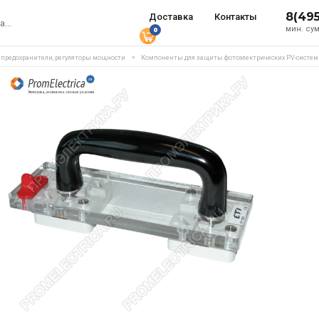
8(49
Доставка
Контакты
мин. сум
0
, предохранители, регуляторы мощности
Компоненты для защиты фотоэлектрических PV-систем