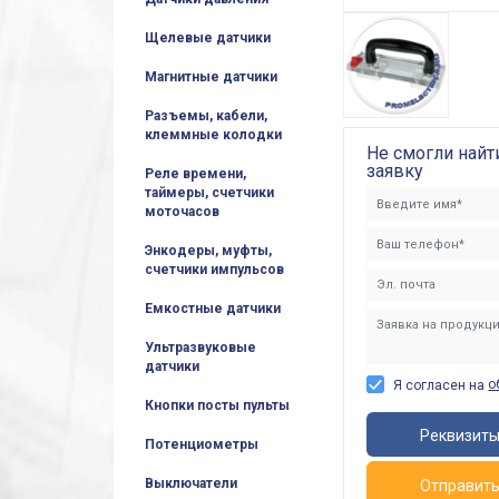
Щелевые датчики
Магнитные датчики
Разъемы, кабели,
клеммные колодки
Не смогли найт
заявку
Реле времени,
таймеры, счетчики
моточасов
Энкодеры, муфты,
счетчики импульсов
Емкостные датчики
Ультразвуковые
датчики
о
Я согласен на
Кнопки посты пульты
Реквизит
Потенциометры
Выключатели
Отправит