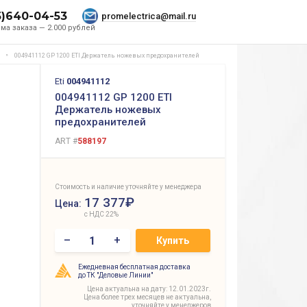
5)640-04-53
promelectrica@mail.ru
ма заказа — 2.000 рублей
004941112 GP 1200 ETI Держатель ножевых предохранителей
Eti
004941112
004941112 GP 1200 ETI
Держатель ножевых
предохранителей
ART #
588197
Стоимость и наличие уточняйте у менеджера
17 377₽
Цена:
с НДС 22%
–
+
Купить
Ежедневная бесплатная доставка
до ТК "Деловые Линии"
Цена актуальна на дату: 12.01.2023г.
Цена более трех месяцев не актуальна,
уточняйте у менеджеров