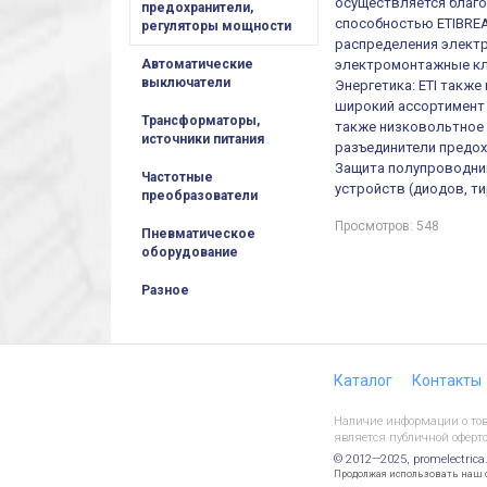
осуществляется благ
предохранители,
способностью ETIBREA
регуляторы мощности
распределения электр
электромонтажные кл
Автоматические
выключатели
Энергетика: ETI такж
широкий ассортимент 
Трансформаторы,
также низковольтное 
источники питания
разъединители предох
Защита полупроводни
Частотные
устройств (диодов, т
преобразователи
Просмотров: 548
Пневматическое
оборудование
Разное
Каталог
Контакты
Наличие информации о това
является публичной оферто
© 2012—2025, promelectrica
Продолжая использовать наш са