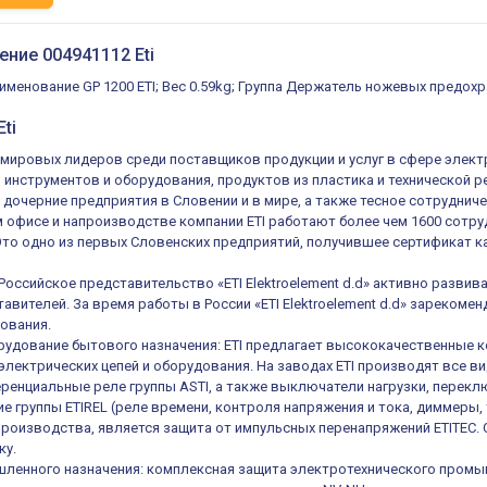
ение 004941112 Eti
именование GP 1200 ETI; Вес 0.59kg; Группа Держатель ножевых предохр
ti
из мировых лидеров среди поставщиков продукции и услуг в сфере элек
, инструментов и оборудования, продуктов из пластика и технической 
 дочерние предприятия в Словении и в мире, а также тесное сотруднич
 офисе и напроизводстве компании ETI работают более чем 1600 сотруд
 Это одно из первых Словенских предприятий, получившее сертификат ка
 Российское представительство «ETI Elektroelement d.d» активно разв
авителей. За время работы в России «ETI Elektroelement d.d» зареком
ования.
удование бытового назначения: ETI предлагает высококачественные к
электрических цепей и оборудования. На заводах ETI производят все в
енциальные реле группы ASTI, а также выключатели нагрузки, переключ
е группы ETIREL (реле времени, контроля напряжения и тока, диммеры, 
роизводства, является защита от импульсных перенапряжений ETITEC.
ку.
ленного назначения: комплексная защита электротехнического промы