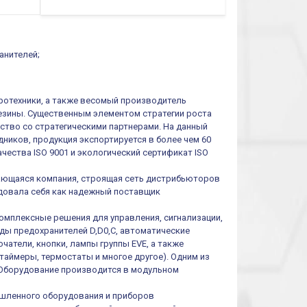
функций/режимов
анителей;
тротехники, а также весомый производитель
резины. Существенным элементом стратегии роста
ество со стратегическими партнерами. На данный
ников, продукция экспортируется в более чем 60
чества ISO 9001 и экологический сертификат ISO
ивающаяся компания, строящая сеть дистрибьюторов
ендовала себя как надежный поставщик
омплексные решения для управления, сигнализации,
иды предохранителей D,D0,C, автоматические
атели, кнопки, лампы группы EVE, а также
таймеры, термостаты и многое другое). Одним из
 Оборудование производится в модульном
шленного оборудования и приборов