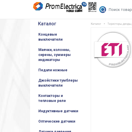
Каталог
Каталог
Тиристоры, диоды
Концевые
выключатели
Маячки, колонны,
сирены, зуммеры
индикаторы
Педали ножные
Джойстики тумблеры
выключатели
Контакторы и
тепловые реле
Индуктивные датчики
Оптические датчики
Датчики давления