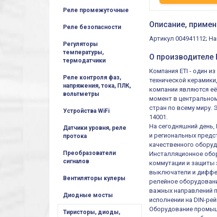
Реле промежуточные
Описание, примен
Реле безопасности
Артикул 004941112; На
Регуляторы
температуры,
О производителе E
термодатчики
Компания ETI - один 
Реле контроля фаз,
технической керамики
напряжения, тока, ПЛК,
компании являются её
вольтметры
момент в центральном
стран по всему миру.
Устройства WiFi
14001.
На сегодняшний день,
Датчики уровня, реле
и региональных предст
протока
качественного оборуд
Преобразователи
Инсталляционное обор
сигналов
коммутации и защиты 
выключатели и диффер
Вентиляторы кулеры
релейное оборудовани
важных направлений п
Диодные мосты
исполнении на DIN-рей
Оборудование промыш
Тиристоры, диоды,