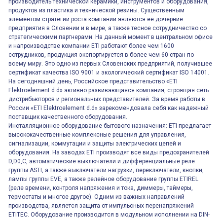
производитель технической керамики, инструментов и оборудования,
продуктов из пластика и технической резины. Существенным
элементом стратегии роста компании являются её дочерние
предприятия в Словении и в мире, а также тесное сотрудничество со
стратегическими партнерами. На данный момент в центральном офисе
и напроизводстве компании ETI работают более чем 1600
сотрудников, продукция экспортируется в более чем 60 стран по
всему миру. Это одно из первых Словенских предприятий, получившее
сертификат качества ISO 9001 и экологический сертификат ISO 14001.
На сегодняшний день, Российское представительство «ETI
Elektroelement d.d» активно развивающаяся компания, строящая сеть
дистрибьюторов и региональных представителей. За время работы в
России «ETI Elektroelement d.d» зарекомендовала себя как надежный
поставщик качественного оборудования.
Инсталляционное оборудование бытового назначения: ETI предлагает
высококачественные комплексные решения для управления,
сигнализации, коммутации и защиты электрических цепей и
оборудования. На заводах ETI производят все виды предохранителей
D,D0,C, автоматические выключатели и дифференциальные реле
группы ASTI, а также выключатели нагрузки, переключатели, кнопки,
лампы группы EVE, а также релейное оборудование группы ETIREL
(реле времени, контроля напряжения и тока, диммеры, таймеры,
термостаты и многое другое). Одним из важных направлений
производства, является защита от импульсных перенапряжений
ETITEC. Оборудование производится в модульном исполнении на DIN-