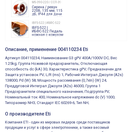
240 Вольт AC/DC
MS-390-220 / ССП-390 220В
Finder
Сирена / ревун
86.00.0.240.0000
220В, 135 мм, 115
дБ, IP44 для дачи
производства 220
Вольт звук ситены
IBFS-522 | ИБФС-522
"пожарная
IBFS-522 |
тревога"
ИБФС-522 Педаль
ножная с кожухом
двойная,
контактная группа
XVR13M05L
2х(1НО+1НЗ)
XVR13M05L
Описание, применение 004110234 Eti
15Ампер 250В
Маячок
вращающийся
Артикул 004110234; Наименование G3 gPV 400A/1000V DC; Вес
оранжевый
230VAC 130мм
1.25kg; Группа Ножевой предохранитель; Отключающая
ВКН8108
способность dc (kA) 30; Характеристика gPV; Предназначен для
ВКН8108
Концевой
Защита установок PV; L/R (ms) 1; Рабочий Интеграл Джоуля (A2s)
выключатель /
выключатель
138000; Pd (W) 58; Мощность рассеивания (0,7xIn) (W) 24;
путевой,
800202300000С | 80 02 0 230 0000 С
Преддуговой Интеграл Джоуля (A2s) 46000; Группа 1
алюминиевый
800202300000С
регулируемый
Предохранители специального назначения; Подгруппа PV;
многофункциональные
ролик
реле времени
Номинальный ток 400; Номинальное напряжение dc (V) 1000;
0.1cек.-10 дней, 10
Типоразмер NH3; Стандарт IEC 60269-6; Тип NH;
функций/режимов
О производителе Eti
Компания ETI - один из мировых лидеров среди поставщиков
продукции и услуг в сфере электротехники, а также весомый