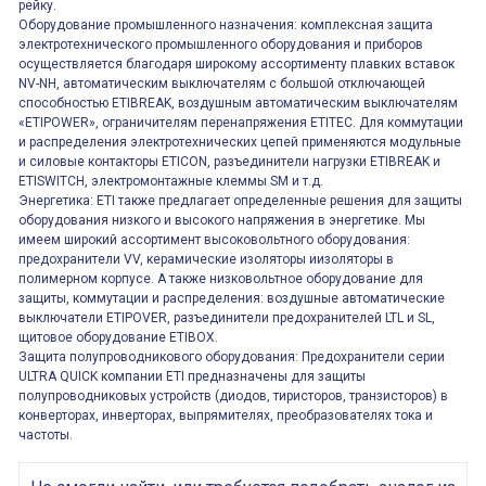
рейку.
Оборудование промышленного назначения: комплексная защита
электротехнического промышленного оборудования и приборов
осуществляется благодаря широкому ассортименту плавких вставок
NV-NH, автоматическим выключателям с большой отключающей
способностью ETIBREAK, воздушным автоматическим выключателям
«ETIPOWER», ограничителям перенапряжения ETITEC. Для коммутации
и распределения электротехнических цепей применяются модульные
и силовые контакторы ETICON, разъединители нагрузки ETIBREAK и
ETISWITCH, электромонтажные клеммы SM и т.д.
Энергетика: ETI также предлагает определенные решения для защиты
оборудования низкого и высокого напряжения в энергетике. Мы
имеем широкий ассортимент высоковольтного оборудования:
предохранители VV, керамические изоляторы иизоляторы в
полимерном корпусе. А также низковольтное оборудование для
защиты, коммутации и распределения: воздушные автоматические
выключатели ETIPOVER, разъединители предохранителей LTL и SL,
щитовое оборудование ETIBOX.
Защита полупроводникового оборудования: Предохранители серии
ULTRA QUICK компании ETI предназначены для защиты
полупроводниковых устройств (диодов, тиристоров, транзисторов) в
конверторах, инверторах, выпрямителях, преобразователях тока и
частоты.