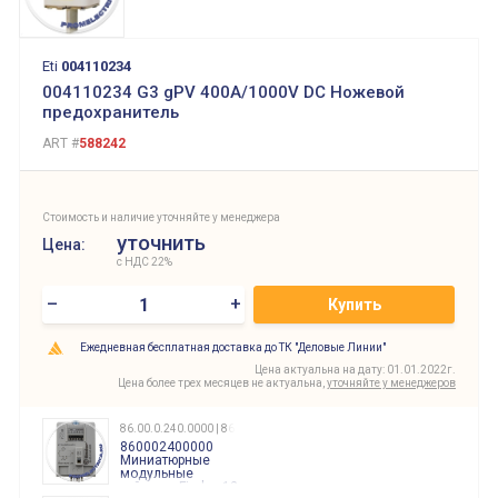
Eti
004110234
004110234 G3 gPV 400A/1000V DC Ножевой
предохранитель
ART #
588242
Стоимость и наличие уточняйте у менеджера
уточнить
Цена:
с НДС 22%
–
+
Купить
Ежедневная бесплатная доставка до ТК "Деловые Линии"
Цена актуальна на дату: 01.01.2022г.
Цена более трех месяцев не актуальна,
уточняйте у менеджеров
86.00.0.240.0000 | 860002400000
860002400000
Миниатюрные
модульные
таймеры Finder, 12-