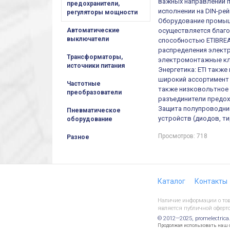
важных направлений п
предохранители,
исполнении на DIN-рей
регуляторы мощности
Оборудование промыш
осуществляется благ
Автоматические
выключатели
способностью ETIBREA
распределения электр
Трансформаторы,
электромонтажные кл
источники питания
Энергетика: ETI такж
широкий ассортимент 
Частотные
также низковольтное 
преобразователи
разъединители предох
Защита полупроводни
Пневматическое
устройств (диодов, т
оборудование
Просмотров: 718
Разное
Каталог
Контакты
Наличие информации о това
является публичной оферто
© 2012—2025, promelectrica
Продолжая использовать наш са