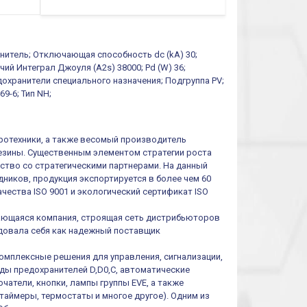
функций/режимов
анитель; Отключающая способность dc (kA) 30;
чий Интеграл Джоуля (A2s) 38000; Pd (W) 36;
едохранители специального назначения; Подгруппа PV;
9-6; Тип NH;
тротехники, а также весомый производитель
резины. Существенным элементом стратегии роста
ество со стратегическими партнерами. На данный
ников, продукция экспортируется в более чем 60
чества ISO 9001 и экологический сертификат ISO
ивающаяся компания, строящая сеть дистрибьюторов
ендовала себя как надежный поставщик
омплексные решения для управления, сигнализации,
иды предохранителей D,D0,C, автоматические
атели, кнопки, лампы группы EVE, а также
таймеры, термостаты и многое другое). Одним из