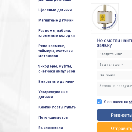
Щелевые датчики
Магнитные датчики
Разъемы, кабели,
клеммные колодки
Не смогли найт
заявку
Реле времени,
таймеры, счетчики
моточасов
Энкодеры, муфты,
счетчики импульсов
Емкостные датчики
Ультразвуковые
датчики
о
Я согласен на
Кнопки посты пульты
Реквизит
Потенциометры
Выключатели
Отправит