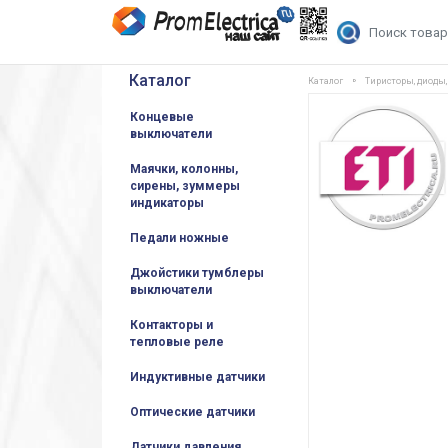
Каталог
Каталог
Тиристоры, диоды
Концевые
выключатели
Маячки, колонны,
сирены, зуммеры
индикаторы
Педали ножные
Джойстики тумблеры
выключатели
Контакторы и
тепловые реле
Индуктивные датчики
Оптические датчики
Датчики давления