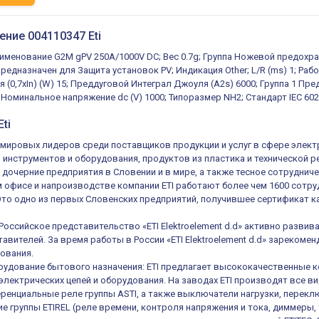
ение 004110347 Eti
аименование G2M gPV 250A/1000V DC; Вес 0.7g; Группа Ножевой предохр
редназначен для Защита установок PV; Индикация Other; L/R (ms) 1; Рабо
(0,7xIn) (W) 15; Преддуговой Интеграл Джоуля (A2s) 6000; Группа 1 Пр
Номинальное напряжение dc (V) 1000; Типоразмер NH2; Стандарт IEC 6026
ti
из мировых лидеров среди поставщиков продукции и услуг в сфере элек
, инструментов и оборудования, продуктов из пластика и технической 
 дочерние предприятия в Словении и в мире, а также тесное сотруднич
 офисе и напроизводстве компании ETI работают более чем 1600 сотруд
 Это одно из первых Словенских предприятий, получившее сертификат ка
 Российское представительство «ETI Elektroelement d.d» активно разв
авителей. За время работы в России «ETI Elektroelement d.d» зареком
ования.
удование бытового назначения: ETI предлагает высококачественные к
электрических цепей и оборудования. На заводах ETI производят все в
енциальные реле группы ASTI, а также выключатели нагрузки, переключ
е группы ETIREL (реле времени, контроля напряжения и тока, диммеры, 