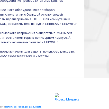
 Оборудование производится в модульном
шленного оборудования и приборов
им выключателям с большой отключающей
ям перенапряжения ETITEC. Для коммутации и
ON, разъединители нагрузки ETIBREAK и ETISWITCH,
и высокого напряжения в энергетике. Мы имеем
оляторы иизоляторы в полимерном корпусе. А
втоматические выключатели ETIPOVER,
I предназначены для защиты полупроводниковых
реобразователях тока и частоты.
вии с
Политикой конфиденциальности
.