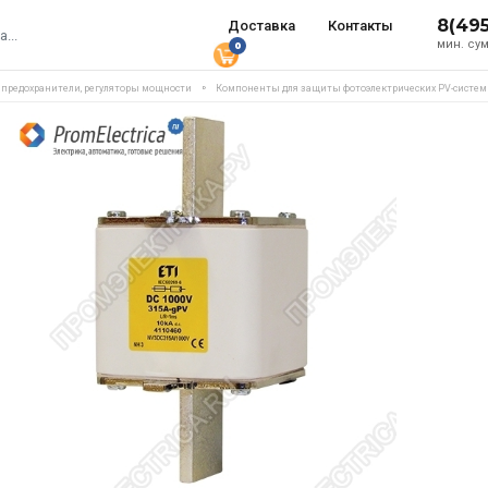
8(49
Доставка
Контакты
мин. сум
0
, предохранители, регуляторы мощности
Компоненты для защиты фотоэлектрических PV-систем