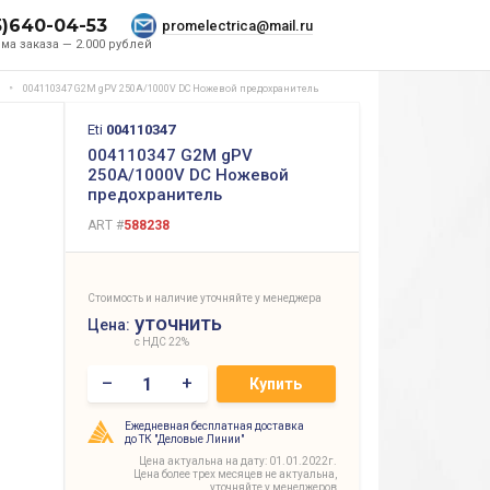
5)640-04-53
promelectrica@mail.ru
ма заказа — 2.000 рублей
004110347 G2M gPV 250A/1000V DC Ножевой предохранитель
Eti
004110347
004110347 G2M gPV
250A/1000V DC Ножевой
предохранитель
ART #
588238
Стоимость и наличие уточняйте у менеджера
уточнить
Цена:
с НДС 22%
–
+
Купить
Ежедневная бесплатная доставка
до ТК "Деловые Линии"
Цена актуальна на дату: 01.01.2022г.
Цена более трех месяцев не актуальна,
уточняйте у менеджеров