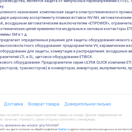
роизводства, является защита от импульсных перенапряжений ETITEC.
ку.
ленного назначения: комплексная защита электротехнического промы
одаря широкому ассортименту плавких вставок NV-NH, автоматическ
K, воздушным автоматическим выключателям «ETIPOWER», ограничител
отехнических цепей применяются модульные и силовые контакторы ETIC
еммы SM и т.д.
е предлагает определенные решения для защиты оборудования низкого 
высоковольтного оборудования: предохранители VV, керамические из
оборудование для защиты, коммутации и распределения: воздушные а
ранителей LTL и SL, щитовое оборудование ETIBOX.
кового оборудования: Предохранители серии ULTRA QUICK компании ET
иристоров, транзисторов) в конверторах, инверторах, выпрямителях, п
Доставка
Возврат товара
Доверительное письмо
ре на сайте не гарантирует наличие товара на складе. Данное предложение не
й, наличие, стоимость, сроки отгрузки уточняйте у менеджера.
.ru, возможно вы искали: ghjv'ktrnhbrf
йт, вы даете согласие на обработку файлов
Cookies
и других пользовательских данных, в соответст