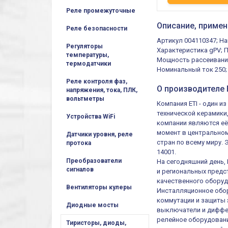
Реле промежуточные
Описание, примен
Реле безопасности
Артикул 004110347; Н
Регуляторы
Характеристика gPV; П
температуры,
Мощность рассеивания 
термодатчики
Номинальный ток 250; 
Реле контроля фаз,
О производителе E
напряжения, тока, ПЛК,
вольтметры
Компания ETI - один 
технической керамики
Устройства WiFi
компании являются её
момент в центральном
Датчики уровня, реле
стран по всему миру.
протока
14001.
Преобразователи
На сегодняшний день,
сигналов
и региональных предст
качественного оборуд
Вентиляторы кулеры
Инсталляционное обор
коммутации и защиты 
Диодные мосты
выключатели и диффер
релейное оборудовани
Тиристоры, диоды,