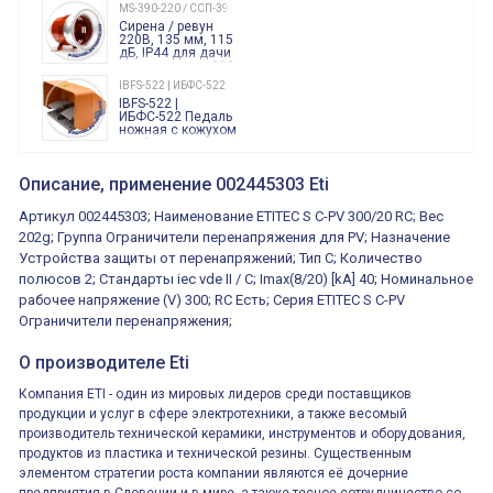
240 Вольт AC/DC
MS-390-220 / ССП-390 220В
Finder
Сирена / ревун
86.00.0.240.0000
220В, 135 мм, 115
дБ, IP44 для дачи
производства 220
Вольт звук ситены
IBFS-522 | ИБФС-522
"пожарная
IBFS-522 |
тревога"
ИБФС-522 Педаль
ножная с кожухом
двойная,
контактная группа
XVR13M05L
2х(1НО+1НЗ)
XVR13M05L
Описание, применение 002445303 Eti
15Ампер 250В
Маячок
вращающийся
Артикул 002445303; Наименование ETITEC S C-PV 300/20 RC; Вес
оранжевый
230VAC 130мм
202g; Группа Ограничители перенапряжения для PV; Назначение
ВКН8108
Устройства защиты от перенапряжений; Тип C; Количество
ВКН8108
Концевой
полюсов 2; Стандарты iec vde II / C; Imax(8/20) [kA] 40; Номинальное
выключатель /
выключатель
рабочее напряжение (V) 300; RC Есть; Серия ETITEC S C-PV
путевой,
800202300000С | 80 02 0 230 0000 С
Ограничители перенапряжения;
алюминиевый
800202300000С
регулируемый
многофункциональные
ролик
О производителе Eti
реле времени
0.1cек.-10 дней, 10
функций/режимов
Компания ETI - один из мировых лидеров среди поставщиков
продукции и услуг в сфере электротехники, а также весомый
производитель технической керамики, инструментов и оборудования,
продуктов из пластика и технической резины. Существенным
элементом стратегии роста компании являются её дочерние