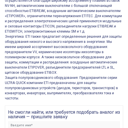
осуществляется благодаря широкому ассортименту плавких вставок
NV-NH, автоматическим выключателям с большой отключающей
способностью ETIBREAK, воздушным автоматическим выключателям
«ETIPOWER», ограничителям перенапряжения ETITEC. Для коммутации
и распределения электротехнических цепей применяются модульные
и силовые контакторы ETICON, разъединители нагрузки ETIBREAK и
ETISWITCH, электромонтажные клеммы SM и т.д.
Энергетика: ETI также предлагает определенные решения для защиты
оборудования низкого и высокого напряжения в энергетике. Мы
имеем широкий ассортимент высоковольтного оборудования:
предохранители VV, керамические изоляторы иизоляторы в
полимерном корпусе. А также низковольтное оборудование для
защиты, коммутации и распределения: воздушные автоматические
выключатели ETIPOVER, разъединители предохранителей LTL и SL,
щитовое оборудование ETIBOX.
Защита полупроводникового оборудования: Предохранители серии
ULTRA QUICK компании ETI предназначены для защиты
полупроводниковых устройств (диодов, тиристоров, транзисторов) в
конверторах, инверторах, выпрямителях, преобразователях тока и
частоты.
Не смогли найти, или требуется подобрать аналог из
наличия — пришлите заявку