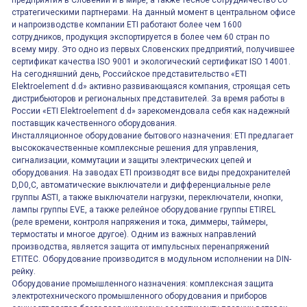
предприятия в Словении и в мире, а также тесное сотрудничество со
стратегическими партнерами. На данный момент в центральном офисе
и напроизводстве компании ETI работают более чем 1600
сотрудников, продукция экспортируется в более чем 60 стран по
всему миру. Это одно из первых Словенских предприятий, получившее
сертификат качества ISO 9001 и экологический сертификат ISO 14001.
На сегодняшний день, Российское представительство «ETI
Elektroelement d.d» активно развивающаяся компания, строящая сеть
дистрибьюторов и региональных представителей. За время работы в
России «ETI Elektroelement d.d» зарекомендовала себя как надежный
поставщик качественного оборудования.
Инсталляционное оборудование бытового назначения: ETI предлагает
высококачественные комплексные решения для управления,
сигнализации, коммутации и защиты электрических цепей и
оборудования. На заводах ETI производят все виды предохранителей
D,D0,C, автоматические выключатели и дифференциальные реле
группы ASTI, а также выключатели нагрузки, переключатели, кнопки,
лампы группы EVE, а также релейное оборудование группы ETIREL
(реле времени, контроля напряжения и тока, диммеры, таймеры,
термостаты и многое другое). Одним из важных направлений
производства, является защита от импульсных перенапряжений
ETITEC. Оборудование производится в модульном исполнении на DIN-
рейку.
Оборудование промышленного назначения: комплексная защита
электротехнического промышленного оборудования и приборов