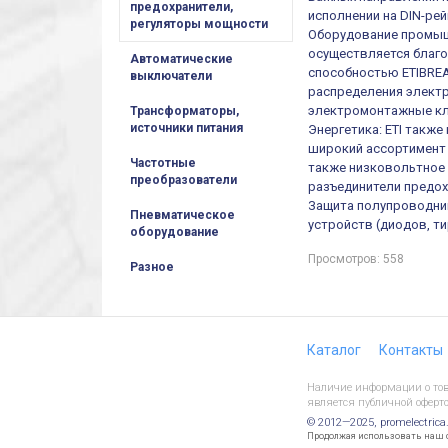
предохранители,
исполнении на DIN-рей
регуляторы мощности
Оборудование промыш
осуществляется благ
Автоматические
способностью ETIBREA
выключатели
распределения электр
электромонтажные кл
Трансформаторы,
источники питания
Энергетика: ETI такж
широкий ассортимент 
Частотные
также низковольтное 
преобразователи
разъединители предох
Защита полупроводни
Пневматическое
устройств (диодов, т
оборудование
Просмотров: 558
Разное
Каталог
Контакты
Наличие информации о това
является публичной оферто
© 2012—2025, promelectrica
Продолжая использовать наш са