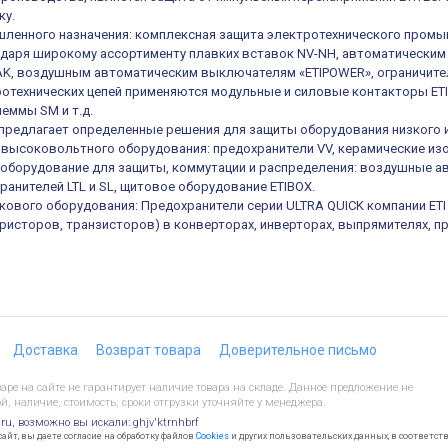
ку.
ленного назначения: комплексная защита электротехнического промы
одаря широкому ассортименту плавких вставок NV-NH, автоматическ
K, воздушным автоматическим выключателям «ETIPOWER», ограничител
отехнических цепей применяются модульные и силовые контакторы ETIC
еммы SM и т.д.
е предлагает определенные решения для защиты оборудования низкого 
высоковольтного оборудования: предохранители VV, керамические из
оборудование для защиты, коммутации и распределения: воздушные а
ранителей LTL и SL, щитовое оборудование ETIBOX.
кового оборудования: Предохранители серии ULTRA QUICK компании ET
иристоров, транзисторов) в конверторах, инверторах, выпрямителях, п
Доставка
Возврат товара
Доверительное письмо
ре на сайте не гарантирует наличие товара на складе. Данное предложение не
й, наличие, стоимость, сроки отгрузки уточняйте у менеджера.
.ru, возможно вы искали: ghjv'ktrnhbrf
йт, вы даете согласие на обработку файлов
Cookies
и других пользовательских данных, в соответст