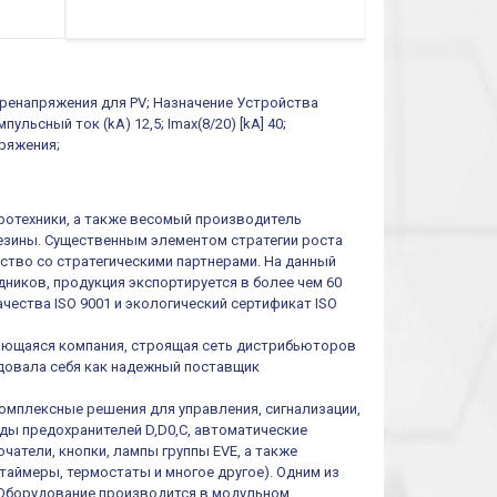
0.1cек.-10 дней, 10
функций/режимов
 перенапряжения для PV; Назначение Устройства
ульсный ток (kA) 12,5; Imax(8/20) [kA] 40;
пряжения;
тротехники, а также весомый производитель
резины. Существенным элементом стратегии роста
ество со стратегическими партнерами. На данный
ников, продукция экспортируется в более чем 60
чества ISO 9001 и экологический сертификат ISO
ивающаяся компания, строящая сеть дистрибьюторов
ендовала себя как надежный поставщик
омплексные решения для управления, сигнализации,
иды предохранителей D,D0,C, автоматические
атели, кнопки, лампы группы EVE, а также
таймеры, термостаты и многое другое). Одним из
 Оборудование производится в модульном