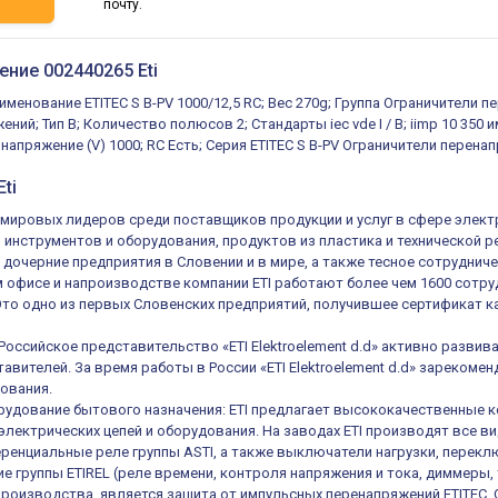
ь
почту.
ение 002440265 Eti
именование ETITEC S B-PV 1000/12,5 RC; Вес 270g; Группа Ограничители
ий; Тип B; Количество полюсов 2; Стандарты iec vde I / B; iimp 10 350 имп
апряжение (V) 1000; RC Есть; Серия ETITEC S B-PV Ограничители перена
ti
из мировых лидеров среди поставщиков продукции и услуг в сфере элек
, инструментов и оборудования, продуктов из пластика и технической 
 дочерние предприятия в Словении и в мире, а также тесное сотруднич
 офисе и напроизводстве компании ETI работают более чем 1600 сотруд
 Это одно из первых Словенских предприятий, получившее сертификат ка
 Российское представительство «ETI Elektroelement d.d» активно разв
авителей. За время работы в России «ETI Elektroelement d.d» зареком
ования.
удование бытового назначения: ETI предлагает высококачественные к
электрических цепей и оборудования. На заводах ETI производят все в
енциальные реле группы ASTI, а также выключатели нагрузки, переключ
е группы ETIREL (реле времени, контроля напряжения и тока, диммеры, 
роизводства, является защита от импульсных перенапряжений ETITEC.