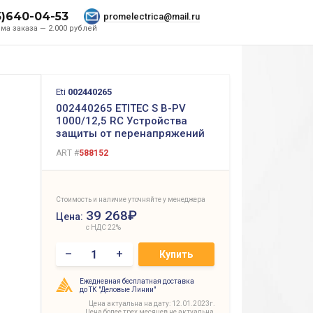
5)640-04-53
promelectrica@mail.ru
ма заказа — 2.000 рублей
Eti
002440265
002440265 ETITEC S B-PV
1000/12,5 RC Устройства
защиты от перенапряжений
ART #
588152
Стоимость и наличие уточняйте у менеджера
39 268₽
Цена:
с НДС 22%
–
+
Купить
Ежедневная бесплатная доставка
до ТК "Деловые Линии"
Цена актуальна на дату: 12.01.2023г.
Цена более трех месяцев не актуальна,