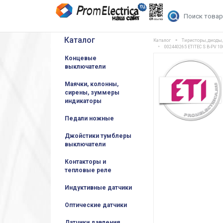
Каталог
Каталог
Тиристоры, диоды
002440265 ETITEC S B-PV 
Концевые
выключатели
Маячки, колонны,
сирены, зуммеры
индикаторы
Педали ножные
Джойстики тумблеры
выключатели
Контакторы и
тепловые реле
Индуктивные датчики
Оптические датчики
Датчики давления