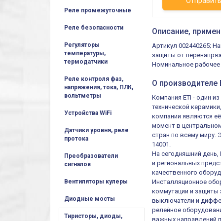
Отправит
Реле промежуточные
Реле безопасности
Описание, примен
Регуляторы
Артикул 002440265; На
температуры,
защиты от перенапряжен
термодатчики
Номинальное рабочее н
Реле контроля фаз,
О производителе E
напряжения, тока, ПЛК,
вольтметры
Компания ETI - один 
технической керамики
Устройства WiFi
компании являются её
момент в центральном
Датчики уровня, реле
стран по всему миру.
протока
14001.
На сегодняшний день,
Преобразователи
и региональных предст
сигналов
качественного оборуд
Инсталляционное обор
Вентиляторы кулеры
коммутации и защиты 
Диодные мосты
выключатели и диффер
релейное оборудовани
Тиристоры, диоды,
важных направлений п