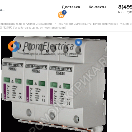
8(49
Доставка
Контакты
мин. сум
0
, предохранители, регуляторы мощности
Компоненты для защиты фотоэлектрических PV-систем
1000/12,5 RC Устройства защиты от перенапряжений