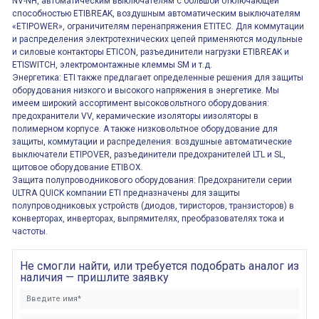
NV-NH, автоматическим выключателям с большой отключающей
способностью ETIBREAK, воздушным автоматическим выключателям
«ETIPOWER», ограничителям перенапряжения ETITEC. Для коммутации
и распределения электротехнических цепей применяются модульные
и силовые контакторы ETICON, разъединители нагрузки ETIBREAK и
ETISWITCH, электромонтажные клеммы SM и т.д.
Энергетика: ETI также предлагает определенные решения для защиты
оборудования низкого и высокого напряжения в энергетике. Мы
имеем широкий ассортимент высоковольтного оборудования:
предохранители VV, керамические изоляторы иизоляторы в
полимерном корпусе. А также низковольтное оборудование для
защиты, коммутации и распределения: воздушные автоматические
выключатели ETIPOVER, разъединители предохранителей LTL и SL,
щитовое оборудование ETIBOX.
Защита полупроводникового оборудования: Предохранители серии
ULTRA QUICK компании ETI предназначены для защиты
полупроводниковых устройств (диодов, тиристоров, транзисторов) в
конверторах, инверторах, выпрямителях, преобразователях тока и
частоты.
Не смогли найти, или требуется подобрать аналог из
наличия — пришлите заявку