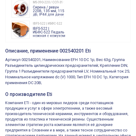
240 Вольт AC/DC
MS-390-220 / ССП-390 220В
Finder
Сирена / ревун
86.00.0.240.0000
220В, 135 мм, 115
дБ, IP44 для дачи
производства 220
Вольт звук ситены
IBFS-522 | ИБФС-522
"пожарная
IBFS-522 |
тревога"
ИБФС-522 Педаль
ножная с кожухом
двойная,
контактная группа
XVR13M05L
2х(1НО+1НЗ)
XVR13M05L
Описание, применение 002540201 Eti
15Ампер 250В
Маячок
вращающийся
Артикул 002540201; Наименование EFH 10 DC 1p; Вес 63g; Группа
оранжевый
230VAC 130мм
Разъединитель цилиндрических предохранителей; Крепление DIN;
ВКН8108
Группа 1 Разъединители предохранителей LV; Номинальный ток 25;
ВКН8108
Концевой
Номинальное напряжение dc (V) 1000; Тип EFH 10 DC 1p; Категория
выключатель /
выключатель
применения DC 20B;
путевой,
800202300000С | 80 02 0 230 0000 С
алюминиевый
800202300000С
регулируемый
О производителе Eti
многофункциональные
ролик
реле времени
Компания ETI - один из мировых лидеров среди поставщиков
0.1cек.-10 дней, 10
функций/режимов
продукции и услуг в сфере электротехники, а также весомый
производитель технической керамики, инструментов и оборудования,
продуктов из пластика и технической резины. Существенным
элементом стратегии роста компании являются её дочерние
предприятия в Словении и в мире, а также тесное сотрудничество со
стратегическими партнерами. На данный момент в центральном офисе