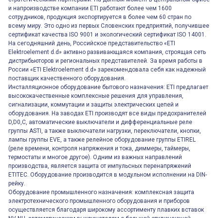
и напроизводстве компании ETI работают более чем 1600
сотрудников, продукция экспортируется в более чем 60 стран по
всему миру. Это одно из первых Словенских предприятий, получившее
сертификат качества ISO 9001 и экологический сертификат ISO 14001.
На сегодняшний день, Российское представительство «ETI
Elektroelement d.d» активно развивающаяся компания, строящая сеть
дистрибьюторов и региональных представителей. За время работы в
России «ETI Elektroelement d.d» зарекомендовала себя как надежный
поставщик качественного оборудования.
Инсталляционное оборудование бытового назначения: ETI предлагает
высококачественные комплексные решения для управления,
сигнализации, коммутации и защиты электрических цепей и
оборудования. На заводах ETI производят все виды предохранителей
D,D0,C, автоматические выключатели и дифференциальные реле
группы ASTI, а также выключатели нагрузки, переключатели, кнопки,
лампы группы EVE, а также релейное оборудование группы ETIREL
(реле времени, контроля напряжения и тока, диммеры, таймеры,
термостаты и многое другое). Одним из важных направлений
производства, является защита от импульсных перенапряжений
ETITEC. Оборудование производится в модульном исполнении на DIN-
рейку.
Оборудование промышленного назначения: комплексная защита
электротехнического промышленного оборудования и приборов
осуществляется благодаря широкому ассортименту плавких вставок