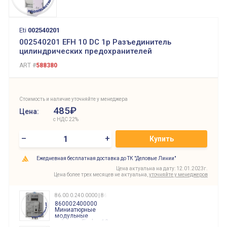
Eti
002540201
002540201 EFH 10 DC 1p Разъединитель
цилиндрических предохранителей
ART #
588380
Стоимость и наличие уточняйте у менеджера
485₽
Цена:
с НДС 22%
–
+
Купить
Ежедневная бесплатная доставка до ТК "Деловые Линии"
Цена актуальна на дату: 12.01.2023г.
Цена более трех месяцев не актуальна,
уточняйте у менеджеров
86.00.0.240.0000 | 860002400000
860002400000
Миниатюрные
модульные
таймеры Finder, 12-