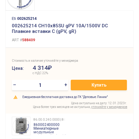
Eti
002625214
002625214 CH10x85SU gPV 10A/1500V DC
Плавкие вставки C (gPV, gR)
ART #
588409
Стоимость и наличие уточняйте у менеджера
4 314₽
Цена:
с НДС 22%
–
+
Купить
Ежедневная бесплатная доставка до ТК "Деловые Линии"
Цена актуальна на дату: 12.01.2023г.
Цена более трех месяцев не актуальна,
уточняйте у менеджеров
86.00.0.240.0000 | 860002400000
860002400000
Миниатюрные
модульные
таймеры Finder, 12-