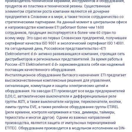
производитель технической керамики, инструментов и оборудования,
продуктов из пластика и технической резины. Существенным
элементом стратегии роста компании являются её дочерние
предприятия в Словении и в мире, а также тесное сотрудничество со
стратегическими партнерами. На данный момент в центральном офисе
и напроизводстве компании ETI работают более чем 1600
сотрудников, продукция экспортируется в более чем 60 стран по
всему миру. Это одно из первых Словенских предприятий, получившее
сертификат качества ISO 9001 и экологический сертификат ISO 14001.
На сегодняшний день, Российское представительство «ETI
Elektroelement d.d» активно развивающаяся компания, строящая сеть
дистрибьюторов и региональных представителей. За время работы в
России «ETI Elektroelement d.d» зарекомендовала себя как надежный
поставщик качественного оборудования.
Инсталляционное оборудование бытового назначения: ETI предлагает
высококачественные комплексные решения для управления,
сигнализации, коммутации и защиты электрических цепей и
оборудования. На заводах ETI производят все виды предохранителей
D,D0,C, автоматические выключатели и дифференциальные реле
группы ASTI, а также выключатели нагрузки, переключатели, кнопки,
лампы группы EVE, а также релейное оборудование группы ETIREL
(реле времени, контроля напряжения и тока, диммеры, таймеры,
термостаты и многое другое). Одним из важных направлений
производства, является защита от импульсных перенапряжений
ETITEC. Оборудование производится в модульном исполнении на DIN-