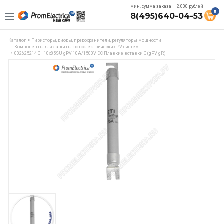
мин. сумма заказа — 2.000 рублей
0
8(495)640-04-53
Каталог
Тиристоры, диоды, предохранители, регуляторы мощности
Компоненты для защиты фотоэлектрических PV-систем
002625214 CH10x85SU gPV 10A/1500V DC Плавкие вставки C (gPV, gR)