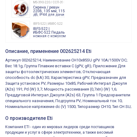
240 Вольт AC/DC
MS-390-220 / ССП-390 220В
Finder
Сирена / ревун
86.00.0.240.0000
220В, 135 мм, 115
дБ, IP44 для дачи
производства 220
Вольт звук ситены
IBFS-522 | ИБФС-522
"пожарная
IBFS-522 |
тревога"
ИБФС-522 Педаль
ножная с кожухом
двойная,
контактная группа
XVR13M05L
2х(1НО+1НЗ)
XVR13M05L
Описание, применение 002625214 Eti
15Ампер 250В
Маячок
вращающийся
Артикул 002625214; Наименование CH10x85SU gPV 10A/1500V DC;
оранжевый
230VAC 130мм
Вес 18.1g; Группа Плавкие вставки C (gPV, gR); Приложение Для
ВКН8108
защиты фотоэлектрических элементов; Отключающая
ВКН8108
Концевой
способность dc (kA) 30; Характеристика gPV; Предназначен для
выключатель /
выключатель
Защита установок PV; Размеры 10x85; Рабочий Интеграл Джоуля
путевой,
800202300000С | 80 02 0 230 0000 С
(A2s) 191; Pd (W) 3,7; Мощность рассеивания (0,7xIn) (W) 1,6;
алюминиевый
800202300000С
регулируемый
Преддуговой Интеграл Джоуля (A2s) 63; Группа 1 Предохранители
многофункциональные
ролик
реле времени
специального назначения; Подгруппа PV; Номинальный ток 10;
0.1cек.-10 дней, 10
Номинальное напряжение dc (V) 1500; Типоразмер CH10; Тип CH SU;
функций/режимов
О производителе Eti
Компания ETI - один из мировых лидеров среди поставщиков
продукции и услуг в сфере электротехники, а также весомый