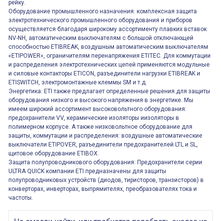
рейку.
Оборудование промышленного назначения: комплексная защита
электротехнического промышленного оборудования и приборов
осуществляется благодаря широкому ассортименту плавких вставок
NV-NH, автоматическим выключателям с большой отключающей
способностью ETIBREAK, воздушным автоматическим выключателям
«ETIPOWER», ограничителям перенапряжения ETITEC. Для коммутации
и распределения электротехнических цепей применяются модульные
и силовые контакторы ETICON, разъединители нагрузки ETIBREAK и
ETISWITCH, электромонтажные клеммы SM и т.д.
Энергетика: ETI также предлагает определенные решения для защиты
оборудования низкого и высокого напряжения в энергетике. Мы
имеем широкий ассортимент высоковольтного оборудования:
предохранители VV, керамические изоляторы иизоляторы в
полимерном корпусе. А также низковольтное оборудование для
защиты, коммутации и распределения: воздушные автоматические
выключатели ETIPOVER, разъединители предохранителей LTL и SL,
щитовое оборудование ETIBOX.
Защита полупроводникового оборудования: Предохранители серии
ULTRA QUICK компании ETI предназначены для защиты
полупроводниковых устройств (диодов, тиристоров, транзисторов) в
конверторах, инверторах, выпрямителях, преобразователях тока и
частоты.