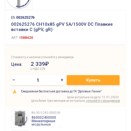
Eti
002625276
002625276 CH10x85 gPV 5A/1500V DC Плавкие
вставки C (gPV, gR)
ART #
588420
Стоимость и наличие уточняйте у менеджера
2 339₽
Цена:
с НДС 22%
–
+
Купить
Ежедневная бесплатная доставка до ТК "Деловые Линии"
Цена актуальна на дату: 12.01.2023г.
Цена более трех месяцев не актуальна,
уточняйте у менеджеров
86.00.0.240.0000 | 860002400000
860002400000
Миниатюрные
модульные
таймеры Finder, 12-