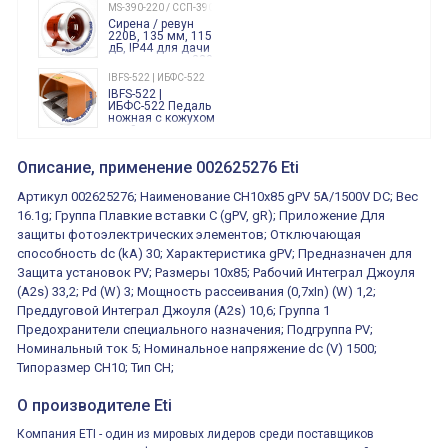
240 Вольт AC/DC
MS-390-220 / ССП-390 220В
Finder
Сирена / ревун
86.00.0.240.0000
220В, 135 мм, 115
дБ, IP44 для дачи
производства 220
Вольт звук ситены
IBFS-522 | ИБФС-522
"пожарная
IBFS-522 |
тревога"
ИБФС-522 Педаль
ножная с кожухом
двойная,
контактная группа
XVR13M05L
2х(1НО+1НЗ)
XVR13M05L
Описание, применение 002625276 Eti
15Ампер 250В
Маячок
вращающийся
Артикул 002625276; Наименование CH10x85 gPV 5A/1500V DC; Вес
оранжевый
230VAC 130мм
16.1g; Группа Плавкие вставки C (gPV, gR); Приложение Для
ВКН8108
защиты фотоэлектрических элементов; Отключающая
ВКН8108
Концевой
способность dc (kA) 30; Характеристика gPV; Предназначен для
выключатель /
выключатель
Защита установок PV; Размеры 10x85; Рабочий Интеграл Джоуля
путевой,
800202300000С | 80 02 0 230 0000 С
(A2s) 33,2; Pd (W) 3; Мощность рассеивания (0,7xIn) (W) 1,2;
алюминиевый
800202300000С
регулируемый
Преддуговой Интеграл Джоуля (A2s) 10,6; Группа 1
многофункциональные
ролик
реле времени
Предохранители специального назначения; Подгруппа PV;
0.1cек.-10 дней, 10
Номинальный ток 5; Номинальное напряжение dc (V) 1500;
функций/режимов
Типоразмер CH10; Тип CH;
О производителе Eti
Компания ETI - один из мировых лидеров среди поставщиков