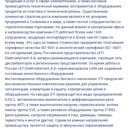
продукции и услуг в сфере электротехники, а также весомый
производитель технической керамики, инструментов и оборудования,
продуктов из пластика и технической резины. Существенным
элементом стратегии роста компании являются её дочерние
предприятия в Словении и в мире, а также тесное сотрудничество со
стратегическими партнерами. На данный момент в центральном офисе
и напроизводстве компании ETI работают более чем 1600
сотрудников, продукция экспортируется в более чем 60 стран по
всему миру. Это одно из первых Словенских предприятий, получившее
сертификат качества ISO 9001 и экологический сертификат ISO 14001.
На сегодняшний день, Российское представительство «ETI
Elektroelement d.d» активно развивающаяся компания, строящая сеть
дистрибьюторов и региональных представителей. За время работы в
России «ETI Elektroelement d.d» зарекомендовала себя как надежный
поставщик качественного оборудования.
Инсталляционное оборудование бытового назначения: ETI предлагает
высококачественные комплексные решения для управления,
сигнализации, коммутации и защиты электрических цепей и
оборудования. На заводах ETI производят все виды предохранителей
D,D0,C, автоматические выключатели и дифференциальные реле
группы ASTI, а также выключатели нагрузки, переключатели, кнопки,
лампы группы EVE, а также релейное оборудование группы ETIREL
(реле времени, контроля напряжения и тока, диммеры, таймеры,
термостаты и многое другое). Одним из важных направлений
производства, является защита от импульсных перенапряжений