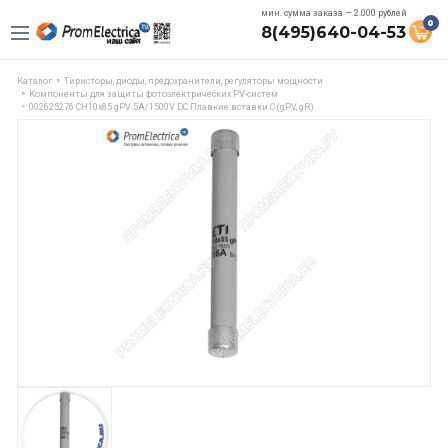
мин. сумма заказа — 2.000 рублей
0
8(495)640-04-53
Каталог
Тиристоры, диоды, предохранители, регуляторы мощности
Компоненты для защиты фотоэлектрических PV-систем
002625276 CH10x85 gPV 5A/1500V DC Плавкие вставки C (gPV, gR)