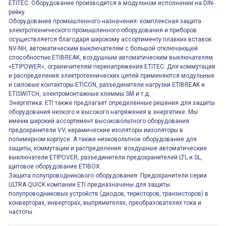
ETITEC. Оборудование производится в модульном исполнении на DIN-
рейку.
Оборудование промышленного назначения: комплексная защита
электротехнического промышленного оборудования и приборов
осуществляется благодаря широкому ассортименту плавких вставок
NV-NH, автоматическим выключателям с большой отключающей
способностью ETIBREAK, воздушным автоматическим выключателям
«ETIPOWER», ограничителям перенапряжения ETITEC. Для коммутации
и распределения электротехнических цепей применяются модульные
и силовые контакторы ETICON, разъединители нагрузки ETIBREAK и
ETISWITCH, электромонтажные клеммы SM и т.д.
Энергетика: ETI также предлагает определенные решения для защиты
оборудования низкого и высокого напряжения в энергетике. Мы
имеем широкий ассортимент высоковольтного оборудования:
предохранители VV, керамические изоляторы иизоляторы в
полимерном корпусе. А также низковольтное оборудование для
защиты, коммутации и распределения: воздушные автоматические
выключатели ETIPOVER, разъединители предохранителей LTL и SL,
щитовое оборудование ETIBOX.
Защита полупроводникового оборудования: Предохранители серии
ULTRA QUICK компании ETI предназначены для защиты
полупроводниковых устройств (диодов, тиристоров, транзисторов) в
конверторах, инверторах, выпрямителях, преобразователях тока и
частоты.