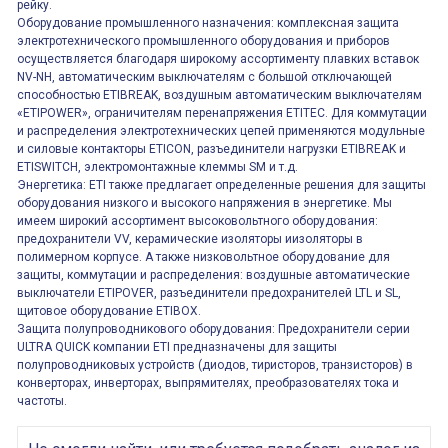
рейку.
Оборудование промышленного назначения: комплексная защита
электротехнического промышленного оборудования и приборов
осуществляется благодаря широкому ассортименту плавких вставок
NV-NH, автоматическим выключателям с большой отключающей
способностью ETIBREAK, воздушным автоматическим выключателям
«ETIPOWER», ограничителям перенапряжения ETITEC. Для коммутации
и распределения электротехнических цепей применяются модульные
и силовые контакторы ETICON, разъединители нагрузки ETIBREAK и
ETISWITCH, электромонтажные клеммы SM и т.д.
Энергетика: ETI также предлагает определенные решения для защиты
оборудования низкого и высокого напряжения в энергетике. Мы
имеем широкий ассортимент высоковольтного оборудования:
предохранители VV, керамические изоляторы иизоляторы в
полимерном корпусе. А также низковольтное оборудование для
защиты, коммутации и распределения: воздушные автоматические
выключатели ETIPOVER, разъединители предохранителей LTL и SL,
щитовое оборудование ETIBOX.
Защита полупроводникового оборудования: Предохранители серии
ULTRA QUICK компании ETI предназначены для защиты
полупроводниковых устройств (диодов, тиристоров, транзисторов) в
конверторах, инверторах, выпрямителях, преобразователях тока и
частоты.