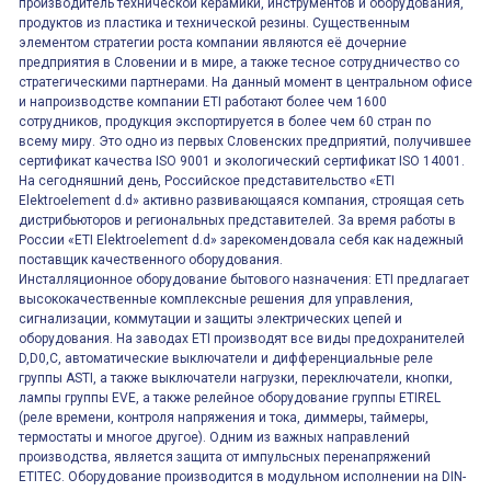
производитель технической керамики, инструментов и оборудования,
продуктов из пластика и технической резины. Существенным
элементом стратегии роста компании являются её дочерние
предприятия в Словении и в мире, а также тесное сотрудничество со
стратегическими партнерами. На данный момент в центральном офисе
и напроизводстве компании ETI работают более чем 1600
сотрудников, продукция экспортируется в более чем 60 стран по
всему миру. Это одно из первых Словенских предприятий, получившее
сертификат качества ISO 9001 и экологический сертификат ISO 14001.
На сегодняшний день, Российское представительство «ETI
Elektroelement d.d» активно развивающаяся компания, строящая сеть
дистрибьюторов и региональных представителей. За время работы в
России «ETI Elektroelement d.d» зарекомендовала себя как надежный
поставщик качественного оборудования.
Инсталляционное оборудование бытового назначения: ETI предлагает
высококачественные комплексные решения для управления,
сигнализации, коммутации и защиты электрических цепей и
оборудования. На заводах ETI производят все виды предохранителей
D,D0,C, автоматические выключатели и дифференциальные реле
группы ASTI, а также выключатели нагрузки, переключатели, кнопки,
лампы группы EVE, а также релейное оборудование группы ETIREL
(реле времени, контроля напряжения и тока, диммеры, таймеры,
термостаты и многое другое). Одним из важных направлений
производства, является защита от импульсных перенапряжений
ETITEC. Оборудование производится в модульном исполнении на DIN-