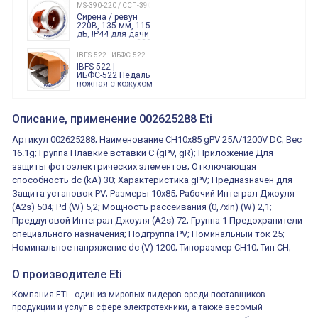
240 Вольт AC/DC
MS-390-220 / ССП-390 220В
Finder
Сирена / ревун
86.00.0.240.0000
220В, 135 мм, 115
дБ, IP44 для дачи
производства 220
Вольт звук ситены
IBFS-522 | ИБФС-522
"пожарная
IBFS-522 |
тревога"
ИБФС-522 Педаль
ножная с кожухом
двойная,
контактная группа
XVR13M05L
2х(1НО+1НЗ)
XVR13M05L
Описание, применение 002625288 Eti
15Ампер 250В
Маячок
вращающийся
Артикул 002625288; Наименование CH10x85 gPV 25A/1200V DC; Вес
оранжевый
230VAC 130мм
16.1g; Группа Плавкие вставки C (gPV, gR); Приложение Для
ВКН8108
защиты фотоэлектрических элементов; Отключающая
ВКН8108
Концевой
способность dc (kA) 30; Характеристика gPV; Предназначен для
выключатель /
выключатель
Защита установок PV; Размеры 10x85; Рабочий Интеграл Джоуля
путевой,
800202300000С | 80 02 0 230 0000 С
(A2s) 504; Pd (W) 5,2; Мощность рассеивания (0,7xIn) (W) 2,1;
алюминиевый
800202300000С
регулируемый
Преддуговой Интеграл Джоуля (A2s) 72; Группа 1 Предохранители
многофункциональные
ролик
реле времени
специального назначения; Подгруппа PV; Номинальный ток 25;
0.1cек.-10 дней, 10
Номинальное напряжение dc (V) 1200; Типоразмер CH10; Тип CH;
функций/режимов
О производителе Eti
Компания ETI - один из мировых лидеров среди поставщиков
продукции и услуг в сфере электротехники, а также весомый