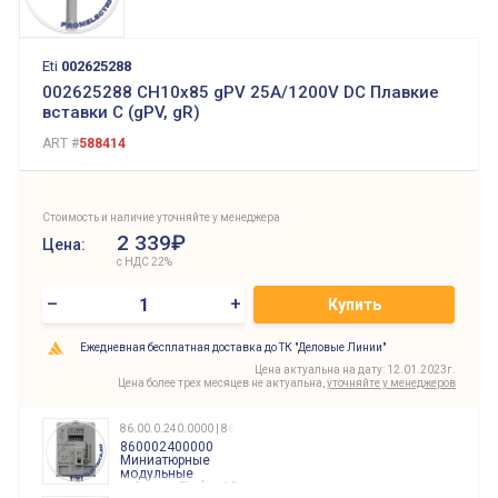
Eti
002625288
002625288 CH10x85 gPV 25A/1200V DC Плавкие
вставки C (gPV, gR)
ART #
588414
Стоимость и наличие уточняйте у менеджера
2 339₽
Цена:
с НДС 22%
–
+
Купить
Ежедневная бесплатная доставка до ТК "Деловые Линии"
Цена актуальна на дату: 12.01.2023г.
Цена более трех месяцев не актуальна,
уточняйте у менеджеров
86.00.0.240.0000 | 860002400000
860002400000
Миниатюрные
модульные
таймеры Finder, 12-