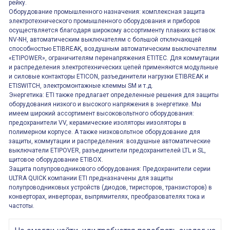
рейку.
Оборудование промышленного назначения: комплексная защита
электротехнического промышленного оборудования и приборов
осуществляется благодаря широкому ассортименту плавких вставок
NV-NH, автоматическим выключателям с большой отключающей
способностью ETIBREAK, воздушным автоматическим выключателям
«ETIPOWER», ограничителям перенапряжения ETITEC. Для коммутации
и распределения электротехнических цепей применяются модульные
и силовые контакторы ETICON, разъединители нагрузки ETIBREAK и
ETISWITCH, электромонтажные клеммы SM и т.д.
Энергетика: ETI также предлагает определенные решения для защиты
оборудования низкого и высокого напряжения в энергетике. Мы
имеем широкий ассортимент высоковольтного оборудования:
предохранители VV, керамические изоляторы иизоляторы в
полимерном корпусе. А также низковольтное оборудование для
защиты, коммутации и распределения: воздушные автоматические
выключатели ETIPOVER, разъединители предохранителей LTL и SL,
щитовое оборудование ETIBOX.
Защита полупроводникового оборудования: Предохранители серии
ULTRA QUICK компании ETI предназначены для защиты
полупроводниковых устройств (диодов, тиристоров, транзисторов) в
конверторах, инверторах, выпрямителях, преобразователях тока и
частоты.