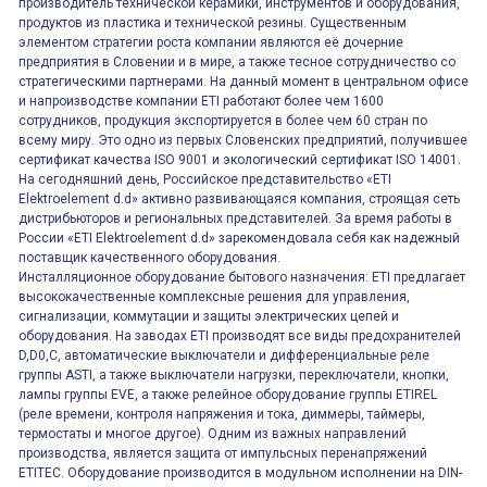
производитель технической керамики, инструментов и оборудования,
продуктов из пластика и технической резины. Существенным
элементом стратегии роста компании являются её дочерние
предприятия в Словении и в мире, а также тесное сотрудничество со
стратегическими партнерами. На данный момент в центральном офисе
и напроизводстве компании ETI работают более чем 1600
сотрудников, продукция экспортируется в более чем 60 стран по
всему миру. Это одно из первых Словенских предприятий, получившее
сертификат качества ISO 9001 и экологический сертификат ISO 14001.
На сегодняшний день, Российское представительство «ETI
Elektroelement d.d» активно развивающаяся компания, строящая сеть
дистрибьюторов и региональных представителей. За время работы в
России «ETI Elektroelement d.d» зарекомендовала себя как надежный
поставщик качественного оборудования.
Инсталляционное оборудование бытового назначения: ETI предлагает
высококачественные комплексные решения для управления,
сигнализации, коммутации и защиты электрических цепей и
оборудования. На заводах ETI производят все виды предохранителей
D,D0,C, автоматические выключатели и дифференциальные реле
группы ASTI, а также выключатели нагрузки, переключатели, кнопки,
лампы группы EVE, а также релейное оборудование группы ETIREL
(реле времени, контроля напряжения и тока, диммеры, таймеры,
термостаты и многое другое). Одним из важных направлений
производства, является защита от импульсных перенапряжений
ETITEC. Оборудование производится в модульном исполнении на DIN-