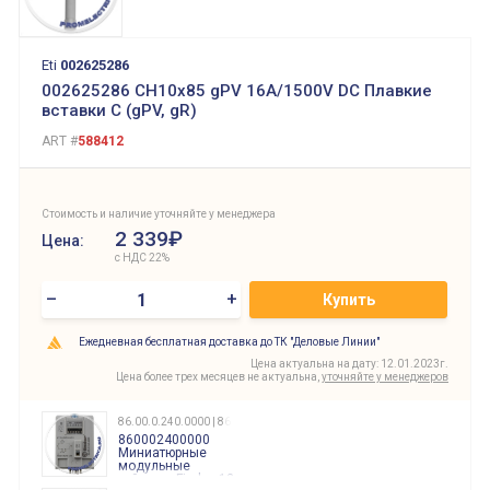
Eti
002625286
002625286 CH10x85 gPV 16A/1500V DC Плавкие
вставки C (gPV, gR)
ART #
588412
Стоимость и наличие уточняйте у менеджера
2 339₽
Цена:
с НДС 22%
–
+
Купить
Ежедневная бесплатная доставка до ТК "Деловые Линии"
Цена актуальна на дату: 12.01.2023г.
Цена более трех месяцев не актуальна,
уточняйте у менеджеров
86.00.0.240.0000 | 860002400000
860002400000
Миниатюрные
модульные
таймеры Finder, 12-