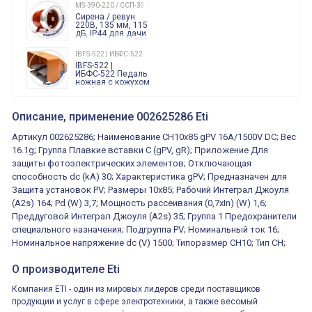
240 Вольт AC/DC
MS-390-220 / ССП-390 220В
Finder
Сирена / ревун
86.00.0.240.0000
220В, 135 мм, 115
дБ, IP44 для дачи
производства 220
Вольт звук ситены
IBFS-522 | ИБФС-522
"пожарная
IBFS-522 |
тревога"
ИБФС-522 Педаль
ножная с кожухом
двойная,
контактная группа
XVR13M05L
2х(1НО+1НЗ)
XVR13M05L
Описание, применение 002625286 Eti
15Ампер 250В
Маячок
вращающийся
Артикул 002625286; Наименование CH10x85 gPV 16A/1500V DC; Вес
оранжевый
230VAC 130мм
16.1g; Группа Плавкие вставки C (gPV, gR); Приложение Для
ВКН8108
защиты фотоэлектрических элементов; Отключающая
ВКН8108
Концевой
способность dc (kA) 30; Характеристика gPV; Предназначен для
выключатель /
выключатель
Защита установок PV; Размеры 10x85; Рабочий Интеграл Джоуля
путевой,
800202300000С | 80 02 0 230 0000 С
(A2s) 164; Pd (W) 3,7; Мощность рассеивания (0,7xIn) (W) 1,6;
алюминиевый
800202300000С
регулируемый
Преддуговой Интеграл Джоуля (A2s) 35; Группа 1 Предохранители
многофункциональные
ролик
реле времени
специального назначения; Подгруппа PV; Номинальный ток 16;
0.1cек.-10 дней, 10
Номинальное напряжение dc (V) 1500; Типоразмер CH10; Тип CH;
функций/режимов
О производителе Eti
Компания ETI - один из мировых лидеров среди поставщиков
продукции и услуг в сфере электротехники, а также весомый