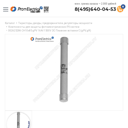
мин. сумма заказа — 2.000 рублей
0
8(495)640-04-53
Каталог
Тиристоры, диоды, предохранители, регуляторы мощности
Компоненты для защиты фотоэлектрических PV-систем
002625286 CH10x85 gPV 16A/1500V DC Плавкие вставки C (gPV, gR)