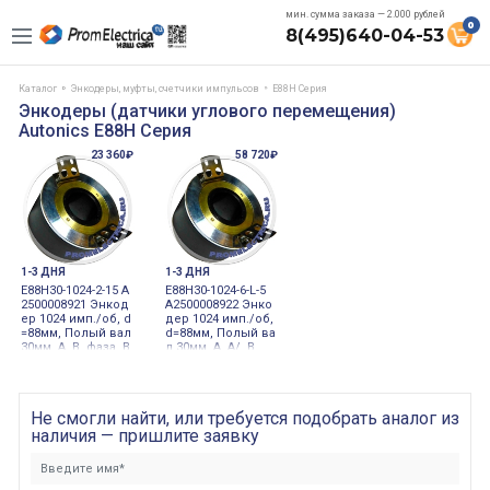
мин. сумма заказа — 2.000 рублей
0
8(495)640-04-53
Каталог
Энкодеры, муфты, счетчики импульсов
E88H Серия
Энкодеры (датчики углового перемещения)
Autonics E88H Серия
23 360₽
58 720₽
1-3 ДНЯ
1-3 ДНЯ
E88H30-1024-2-15 A
E88H30-1024-6-L-5
2500008921 Энкод
A2500008922 Энко
ер 1024 имп./об, d
дер 1024 имп./об,
=88мм, Полый вал
d=88мм, Полый ва
30мм, A, B, фаза, В
л 30мм, A, A/, B,
ыход комплемент
B/, Z, Z/ фаза, Вых
арный, 15VDC 15V
од дифференциа
DC инкременталь
льный, 5VDC 5VD
ный
C инкрементальн
Не смогли найти, или требуется подобрать аналог из
ый
наличия — пришлите заявку